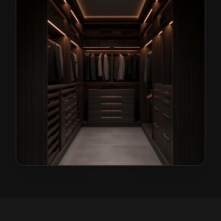
Garderoby na wymiar w Węglińcu
— przykładowa real