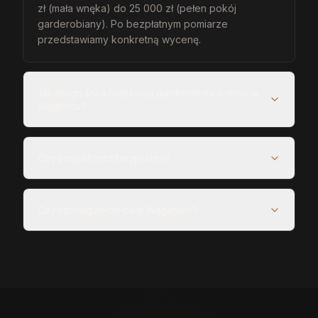
zł (mała wnęka) do 25 000 zł (pełen pokój
garderobiany). Po bezpłatnym pomiarze
przedstawiamy konkretną wycenę.
Jak długo trwa realizacja garderób na wymiar w
Węglińcu?
Czy projekt jest bezpłatny?
Czy obsługujecie całe Węgliniec?