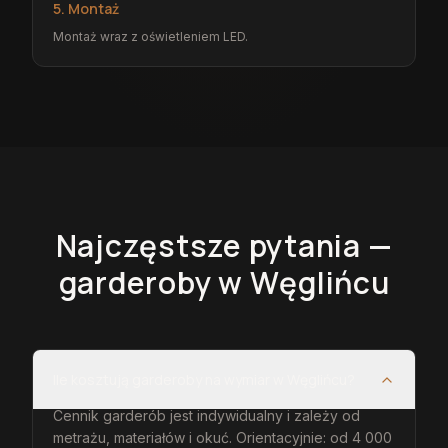
5. Montaż
Montaż wraz z oświetleniem LED.
Najczęstsze pytania —
garderoby
w Węglińcu
Ile kosztują garderoby na wymiar w Węglińcu?
Cennik garderób jest indywidualny i zależy od
metrażu, materiałów i okuć. Orientacyjnie: od 4 000