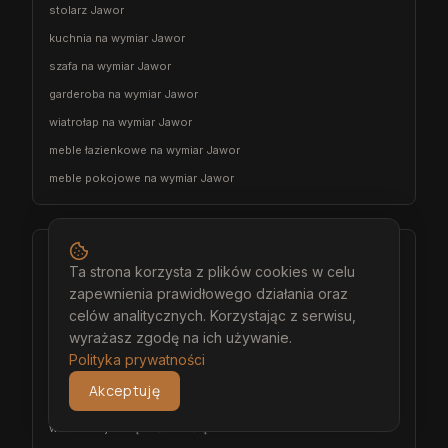
stolarz Jawor
kuchnia na wymiar Jawor
szafa na wymiar Jawor
garderoba na wymiar Jawor
wiatrołap na wymiar Jawor
meble łazienkowe na wymiar Jawor
meble pokojowe na wymiar Jawor
Środa Śląska
Ta strona korzysta z plików cookies w celu
architekt wnętrz Środa Śląska
zapewnienia prawidłowego działania oraz
celów analitycznych. Korzystając z serwisu,
projektant wnętrz Środa Śląska
wyrażasz zgodę na ich używanie.
projekt wnętrz Środa Śląska
Polityka prywatności
projektowanie wnętrz Środa Śląska
Akceptuję
aranżacja wnętrz Środa Śląska
wizualizacja wnętrz Środa Śląska