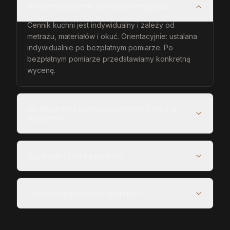
Ile kosztują kuchnie na wymiar w Węglińcu?
Cennik kuchni jest indywidualny i zależy od
metrażu, materiałów i okuć. Orientacyjnie: ustalana
indywidualnie po bezpłatnym pomiarze. Po
bezpłatnym pomiarze przedstawiamy konkretną
wycenę.
Jak długo trwa realizacja kuchni na wymiar w
Węglińcu?
Czy projekt jest bezpłatny?
Czy obsługujecie całe Węgliniec?