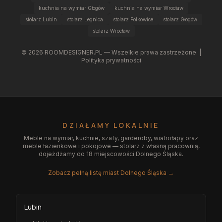
kuchnia na wymiar Głogów
kuchnia na wymiar Wrocław
stolarz Lubin
stolarz Legnica
stolarz Polkowice
stolarz Głogów
stolarz Wrocław
©
2026
ROOMDESIGNER.PL — Wszelkie prawa zastrzeżone. |
Polityka prywatności
DZIAŁAMY LOKALNIE
Meble na wymiar, kuchnie, szafy, garderoby, wiatrołapy oraz
meble łazienkowe i pokojowe — stolarz z własną pracownią,
dojeżdżamy do 18 miejscowości Dolnego Śląska.
Zobacz pełną listę miast Dolnego Śląska →
Lubin