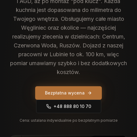
i AGD, aż po montaż "pod klucz". Każda
kuchnia jest dopasowana do milimetra do
Twojego wnętrza.
Obsługujemy całe miasto
Węgliniec oraz okolice — najczęściej
realizujemy zlecenia w dzielnicach: Centrum,
Czerwona Woda, Ruszów. Dojazd z naszej
pracowni w Lubinie to ok. 100 km, więc
pomiar umawiamy szybko i bez dodatkowych
kosztów.
Bezpłatna wycena
+48 888 80 10 70
Cena:
ustalana indywidualnie po bezpłatnym pomiarze