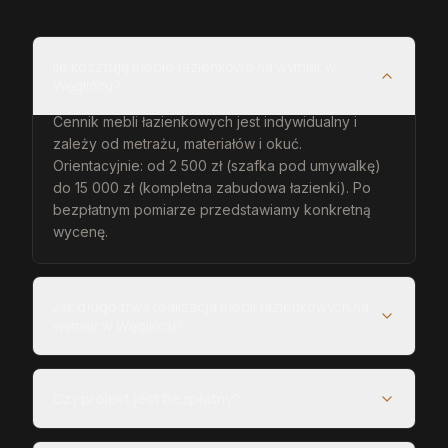
Ile kosztują meble łazienkowe na wymiar w
Węglińcu?
Cennik mebli łazienkowych jest indywidualny i
zależy od metrażu, materiałów i okuć.
Orientacyjnie: od 2 500 zł (szafka pod umywalkę)
do 15 000 zł (kompletna zabudowa łazienki). Po
bezpłatnym pomiarze przedstawiamy konkretną
wycenę.
Jak długo trwa realizacja mebli łazienkowych na
wymiar w Węglińcu?
Czy projekt jest bezpłatny?