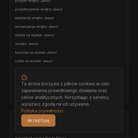
projekt wnętrz Jawor
projektowanie wnętrz Jawor
aranżacja wnętrz Jawor
wizualizacja wnętrz Jawor
meble na wymiar Jawor
stolarz Jawor
kuchnia na wymiar Jawor
szafa na wymiar Jawor
garderoba na wymiar Jawor
wiatrołap na wymiar Jawor
Ta strona korzysta z plików cookies w celu
meble łazienkowe na wymiar Jawor
zapewnienia prawidłowego działania oraz
meble pokojowe na wymiar Jawor
celów analitycznych. Korzystając z serwisu,
wyrażasz zgodę na ich używanie.
Polityka prywatności
Środa Śląska
Akceptuję
architekt wnętrz Środa Śląska