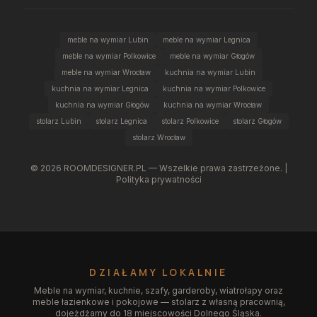
meble na wymiar Lubin
meble na wymiar Legnica
meble na wymiar Polkowice
meble na wymiar Głogów
meble na wymiar Wrocław
kuchnia na wymiar Lubin
kuchnia na wymiar Legnica
kuchnia na wymiar Polkowice
kuchnia na wymiar Głogów
kuchnia na wymiar Wrocław
stolarz Lubin
stolarz Legnica
stolarz Polkowice
stolarz Głogów
stolarz Wrocław
©
2026
ROOMDESIGNER.PL — Wszelkie prawa zastrzeżone. |
Polityka prywatności
DZIAŁAMY LOKALNIE
Meble na wymiar, kuchnie, szafy, garderoby, wiatrołapy oraz
meble łazienkowe i pokojowe — stolarz z własną pracownią,
dojeżdżamy do 18 miejscowości Dolnego Śląska.