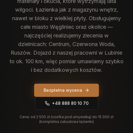
materiały i okucia, które wytrzymają lata
wilgoci. Łazienka jak z magazynu wnętrz,
nawet w bloku z wielkiej płyty.
Obsługujemy
całe miasto Węgliniec oraz okolice —
najczęściej realizujemy zlecenia w
dzielnicach: Centrum, Czerwona Woda,
Ruszów. Dojazd z naszej pracowni w Lubinie
to ok. 100 km, więc pomiar umawiamy szybko
i bez dodatkowych kosztów.
Bezpłatna wycena
+48 888 80 10 70
Cena:
od 2 500 zł (szafka pod umywalkę) do 15 000 zł
(kompletna zabudowa łazienki)