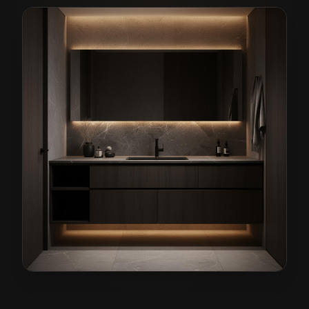
Meble łazienkowe na wymiar w Węglińcu
— przykładow