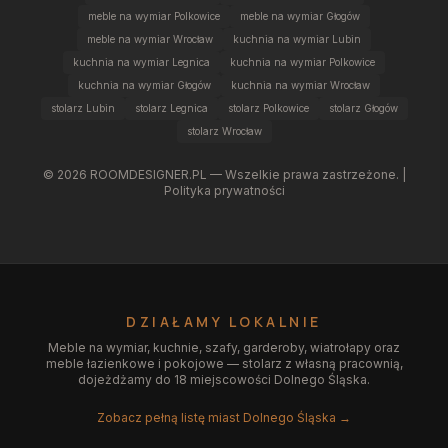
meble na wymiar Polkowice
meble na wymiar Głogów
meble na wymiar Wrocław
kuchnia na wymiar Lubin
kuchnia na wymiar Legnica
kuchnia na wymiar Polkowice
kuchnia na wymiar Głogów
kuchnia na wymiar Wrocław
stolarz Lubin
stolarz Legnica
stolarz Polkowice
stolarz Głogów
stolarz Wrocław
©
2026
ROOMDESIGNER.PL — Wszelkie prawa zastrzeżone. |
Polityka prywatności
DZIAŁAMY LOKALNIE
Meble na wymiar, kuchnie, szafy, garderoby, wiatrołapy oraz
meble łazienkowe i pokojowe — stolarz z własną pracownią,
dojeżdżamy do 18 miejscowości Dolnego Śląska.
Zobacz pełną listę miast Dolnego Śląska →