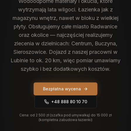
Wodoodporne materiały i okucia, które
wytrzymają lata wilgoci. Łazienka jak z
magazynu wnętrz, nawet w bloku z wielkiej
płyty.
Obsługujemy całe miasto Radwanice
oraz okolice — najczęściej realizujemy
zlecenia w dzielnicach: Centrum, Buczyna,
Sieroszowice. Dojazd z naszej pracowni w
Lubinie to ok. 20 km, więc pomiar umawiamy
szybko i bez dodatkowych kosztów.
Bezpłatna wycena
+48 888 80 10 70
Cena:
od 2 500 zł (szafka pod umywalkę) do 15 000 zł
(kompletna zabudowa łazienki)