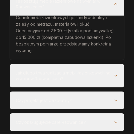
Ile kosztują meble łazienkowe na wymiar w
Radwanicach?
Cennik mebli łazienkowych jest indywidualny i
zależy od metrażu, materiałów i okuć.
Orientacyjnie: od 2 500 zł (szafka pod umywalkę)
do 15 000 zł (kompletna zabudowa łazienki). Po
bezpłatnym pomiarze przedstawiamy konkretną
wycenę.
Jak długo trwa realizacja mebli łazienkowych na
wymiar w Radwanicach?
Czy projekt jest bezpłatny?
Czy obsługujecie całe Radwanice?