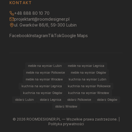
KONTAKT
+48 888 80 10 70
projektant@roomdesigner.pl
ul. Gwarków 86/6, 59-300 Lubin
Facebook
Instagram
TikTok
Google Maps
meble na wymiar Lubin
meble na wymiar Legnica
meble na wymiar Polkowice
meble na wymiar Głogów
meble na wymiar Wrocław
kuchnia na wymiar Lubin
kuchnia na wymiar Legnica
kuchnia na wymiar Polkowice
kuchnia na wymiar Głogów
kuchnia na wymiar Wrocław
stolarz Lubin
stolarz Legnica
stolarz Polkowice
stolarz Głogów
stolarz Wrocław
©
2026
ROOMDESIGNER.PL — Wszelkie prawa zastrzeżone. |
Polityka prywatności