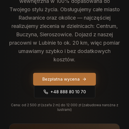
wewnętrzna w 100% dopasowana do
Twojego stylu życia.
Obsługujemy całe miasto
Radwanice oraz okolice — najczęściej
realizujemy zlecenia w dzielnicach: Centrum,
Buczyna, Sieroszowice. Dojazd z naszej
pracowni w Lubinie to ok. 20 km, więc pomiar
umawiamy szybko i bez dodatkowych
kosztów.
Bezpłatna wycena
+48 888 80 10 70
Cena:
od 2 500 zł (szafa 2 m) do 12 000 zł (zabudowa narożna z
lustrami)