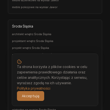
meble łazienkowe na wymiar Jawor
meble pokojowe na wymiar Jawor
Środa Śląska
architekt wnętrz Środa Śląska
projektant wnętrz Środa Śląska
projekt wnętrz Środa Śląska
projektowanie wnętrz Środa Śląska
aranżacja wnętrz Środa Śląska
Ta strona korzysta z plików cookies w celu
wizualizacja wnętrz Środa Śląska
zapewnienia prawidłowego działania oraz
meble na wymiar Środa Śląska
celów analitycznych. Korzystając z serwisu,
stolarz Środa Śląska
wyrażasz zgodę na ich używanie.
Polityka prywatności
kuchnia na wymiar Środa Śląska
Akceptuję
szafa na wymiar Środa Śląska
garderoba na wymiar Środa Śląska
wiatrołap na wymiar Środa Śląska