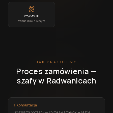
Projekty 3D
Wizualizacje wnętrz
JAK PRACUJEMY
Proces zamówienia —
szafy w Radwanicach
1. Konsultacja
Omawiamy potrzeby — co ma się zmieścić w szafie.