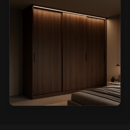
Szafy na wymiar w Radwanicach
— przykładowa reali