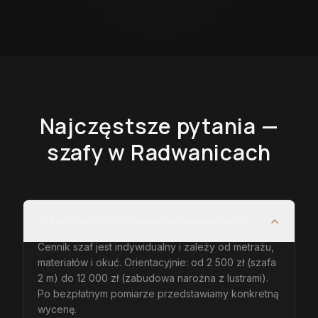
Najczęstsze pytania —
szafy
w Radwanicach
Ile kosztują szafy na wymiar w Radwanicach?
Cennik szaf jest indywidualny i zależy od metrażu,
materiałów i okuć. Orientacyjnie: od 2 500 zł (szafa
2 m) do 12 000 zł (zabudowa narożna z lustrami).
Po bezpłatnym pomiarze przedstawiamy konkretną
wycenę.