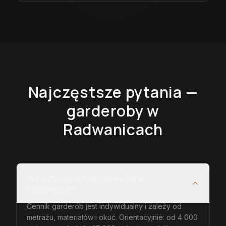
Najczęstsze pytania —
garderoby
w
Radwanicach
Ile kosztują garderoby na wymiar w
Radwanicach?
Cennik garderób jest indywidualny i zależy od
metrażu, materiałów i okuć. Orientacyjnie: od 4 000