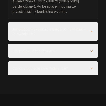
zł (mała wnęka) do 25 000 zł (pełen pokój
garderobiany). Po bezpłatnym pomiarze
przedstawiamy konkretną wycenę.
Jak długo trwa realizacja garderób na wymiar w
Radwanicach?
Czy projekt jest bezpłatny?
Czy obsługujecie całe Radwanice?