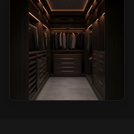
Garderoby na wymiar w Radwanicach
— przykładowa r