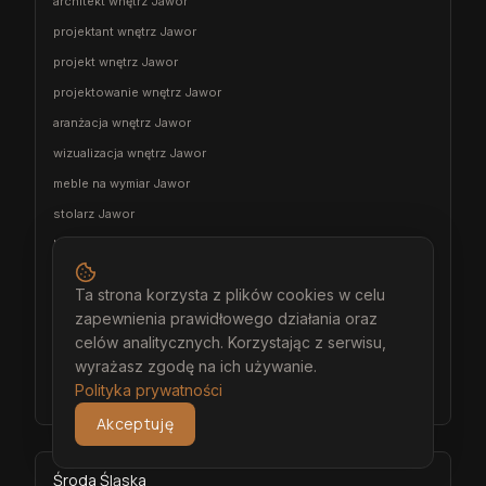
architekt wnętrz Jawor
projektant wnętrz Jawor
projekt wnętrz Jawor
projektowanie wnętrz Jawor
aranżacja wnętrz Jawor
wizualizacja wnętrz Jawor
meble na wymiar Jawor
stolarz Jawor
kuchnia na wymiar Jawor
szafa na wymiar Jawor
Ta strona korzysta z plików cookies w celu
garderoba na wymiar Jawor
zapewnienia prawidłowego działania oraz
wiatrołap na wymiar Jawor
celów analitycznych. Korzystając z serwisu,
wyrażasz zgodę na ich używanie.
meble łazienkowe na wymiar Jawor
Polityka prywatności
meble pokojowe na wymiar Jawor
Akceptuję
Środa Śląska