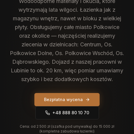
Wodoodporne materiały i okucia, które
wytrzymają lata wilgoci. Łazienka jak z
magazynu wnętrz, nawet w bloku z wielkiej
płyty.
Obsługujemy całe miasto Polkowice
oraz okolice — najczęściej realizujemy
zlecenia w dzielnicach: Centrum, Os.
Polkowice Dolne, Os. Polkowice Wschód, Os.
Dąbrowskiego. Dojazd z naszej pracowni w
Lubinie to ok. 20 km, więc pomiar umawiamy
szybko i bez dodatkowych kosztów.
Bezpłatna wycena
+48 888 80 10 70
Cena:
od 2 500 zł (szafka pod umywalkę) do 15 000 zł
(kompletna zabudowa łazienki)