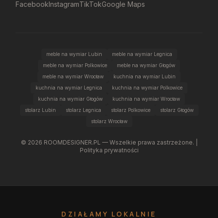
Facebook
Instagram
TikTok
Google Maps
meble na wymiar Lubin
meble na wymiar Legnica
meble na wymiar Polkowice
meble na wymiar Głogów
meble na wymiar Wrocław
kuchnia na wymiar Lubin
kuchnia na wymiar Legnica
kuchnia na wymiar Polkowice
kuchnia na wymiar Głogów
kuchnia na wymiar Wrocław
stolarz Lubin
stolarz Legnica
stolarz Polkowice
stolarz Głogów
stolarz Wrocław
©
2026
ROOMDESIGNER.PL — Wszelkie prawa zastrzeżone. |
Polityka prywatności
DZIAŁAMY LOKALNIE