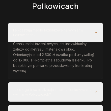
Polkowicach
Ile kosztują meble łazienkowe na wymiar w
Polkowicach?
Cennik mebli łazienkowych jest indywidualny i
zależy od metrażu, materiałów i okuć.
Orientacyjnie: od 2 500 zł (szafka pod umywalkę)
do 15 000 zł (kompletna zabudowa łazienki). Po
bezpłatnym pomiarze przedstawiamy konkretną
wycenę.
Jak długo trwa realizacja mebli łazienkowych na
wymiar w Polkowicach?