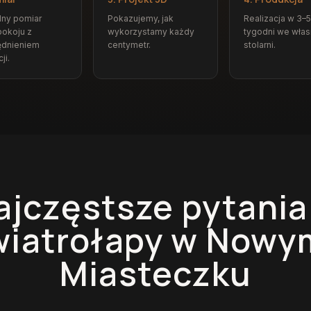
dny pomiar
Pokazujemy, jak
Realizacja w 3–5
okoju z
wykorzystamy każdy
tygodni we włas
ędnieniem
centymetr.
stolarni.
ji.
ajczęstsze pytania
wiatrołapy
w Nowy
Miasteczku