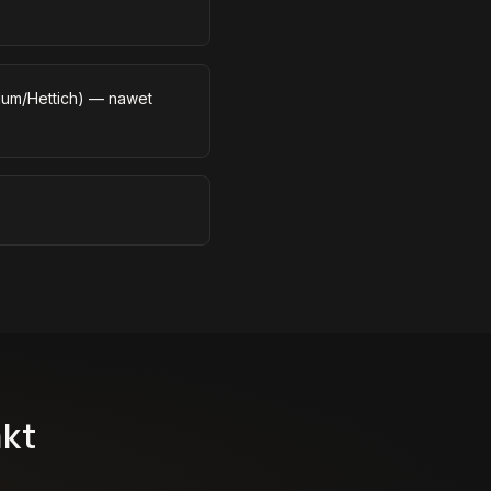
lum/Hettich) — nawet
akt