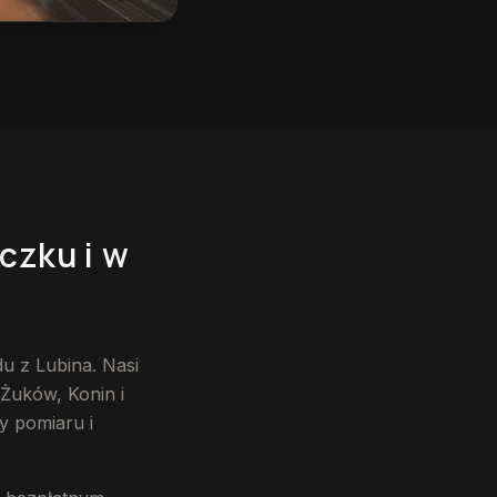
czku
i w
 z Lubina. Nasi
 Żuków, Konin i
y pomiaru i