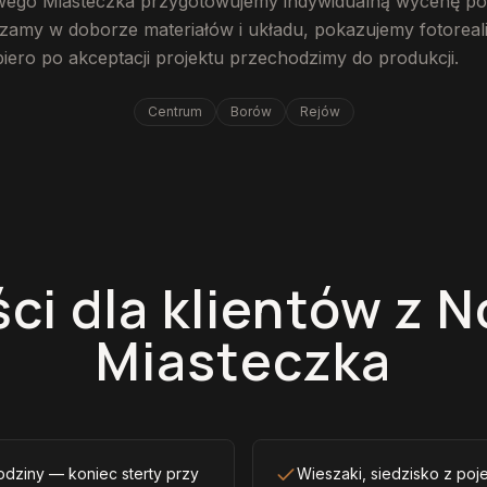
wego Miasteczka przygotowujemy indywidualną wycenę p
zamy w doborze materiałów i układu, pokazujemy fotoreal
opiero po akceptacji projektu przechodzimy do produkcji.
Centrum
Borów
Rejów
ści dla klientów z 
Miasteczka
odziny — koniec sterty przy
Wieszaki, siedzisko z poje