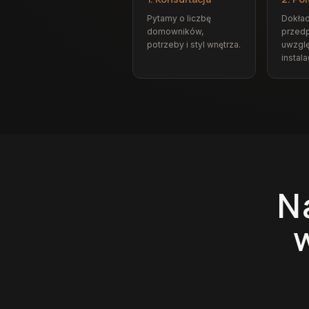
Pytamy o liczbę
Dokła
domowników,
przedp
potrzeby i styl wnętrza.
uwzgl
instalac
N