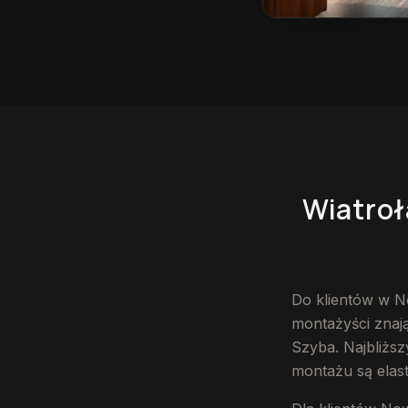
Wiatrołap na wymia
Wiatroł
Do klientów w N
montażyści znają
Szyba. Najbliższ
montażu są elas