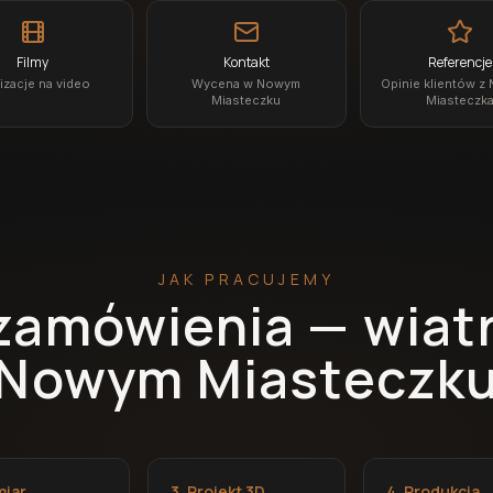
Filmy
Kontakt
Referencje
izacje na video
Wycena w Nowym
Opinie klientów 
Miasteczku
Miasteczk
JAK PRACUJEMY
zamówienia — wiat
Nowym Miasteczk
miar
3. Projekt 3D
4. Produkcja