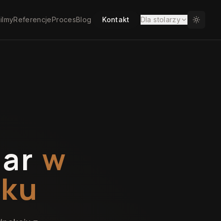
ilmy
Referencje
Proces
Blog
Kontakt
Dla stolarzy
iar
w
zku