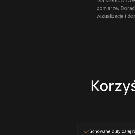
Dla klientów No
pomiarze. Dorad
wizualizacje i d
Korzy
Schowane buty całej r