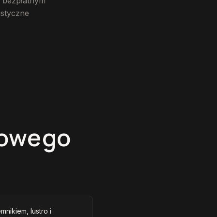
o bezpłatnym
istyczne
Nowego
mnikiem, lustro i