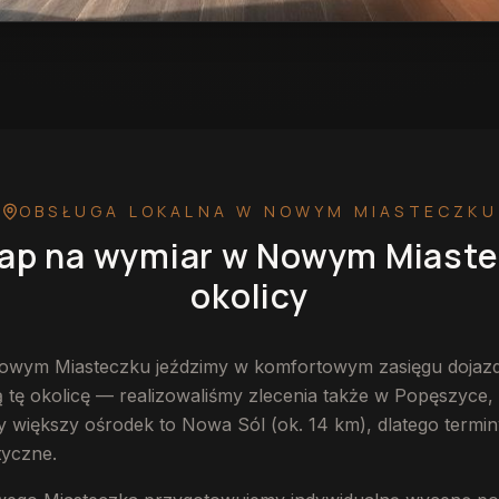
r w Nowym Miasteczku
— przykładowa realizacja
OBSŁUGA LOKALNA
W NOWYM MIASTECZKU
ap na wymiar
w Nowym Miaste
okolicy
owym Miasteczku jeździmy w komfortowym zasięgu dojazdu
 tę okolicę — realizowaliśmy zlecenia także w Popęszyce,
y większy ośrodek to Nowa Sól (ok. 14 km), dlatego termin
tyczne.