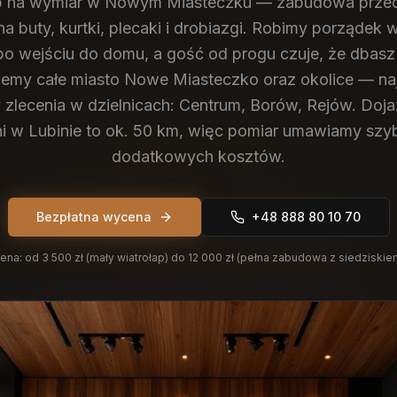
p na wymiar w Nowym Miasteczku — zabudowa prze
a buty, kurtki, plecaki i drobiazgi. Robimy porządek 
po wejściu do domu, a gość od progu czuje, że dbasz 
emy całe miasto Nowe Miasteczko oraz okolice — na
y zlecenia w dzielnicach: Centrum, Borów, Rejów. Doja
i w Lubinie to ok. 50 km, więc pomiar umawiamy szyb
dodatkowych kosztów.
Bezpłatna wycena
+48 888 80 10 70
ena:
od 3 500 zł (mały wiatrołap) do 12 000 zł (pełna zabudowa z siedziskie