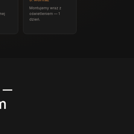
Montujemy wraz z
nej
oświetleniem — 1
dzień.
 —
m