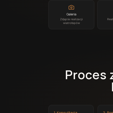
Galeria
Zdjęcia realizacji
Real
wiatrołapów
Proces 
1. Konsultacja
2. Po