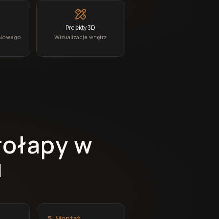
Projekty 3D
z Nowego
Wizualizacje wnętrz
a
rołapy w
u
5. Montaż