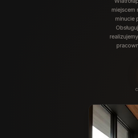
Wiatroła
miejscem n
minucie 
Obsługuj
realizujem
pracown
C