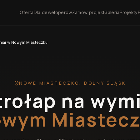
Oferta
Dla deweloperów
Zamów projekt
Galeria
Projekty
F
ymiar w Nowym Miasteczku
NOWE MIASTECZKO
,
DOLNY ŚLĄSK
trołap na wym
wym Miastec