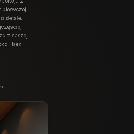
dpokoju z
w pierwszej
o detale.
jczęściej
zd z naszej
ko i bez
m)