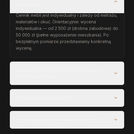
Miasteczku?
Cennik mebli jest indywidualny i zależy od metrażu,
materiałów i okuć. Orientacyjnie: wycena
indywidualna — od 2 500 zł (drobna zabudowa) do
50 000 zł (pełne wyposażenie mieszkania). Po
bezpłatnym pomiarze przedstawiamy konkretną
wycenę.
Jak długo trwa realizacja mebli na wymiar w
Nowym Miasteczku?
Czy projekt jest bezpłatny?
Czy obsługujecie całe Nowe Miasteczko?