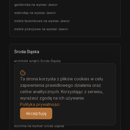
garderoba na wymiar Jawor
wiatrołap na wymiar Jawor
meble łazienkowe na wymiar Jawor
meble pokojowe na wymiar Jawor
Środa Śląska
architekt wnętrz Środa Śląska
projektant wnętrz Środa Śląska
projekt wnętrz Środa Śląska
Ta strona korzysta z plików cookies w celu
zapewnienia prawidłowego działania oraz
projektowanie wnętrz Środa Śląska
celów analitycznych. Korzystając z serwisu,
aranżacja wnętrz Środa Śląska
wyrażasz zgodę na ich używanie.
wizualizacja wnętrz Środa Śląska
Polityka prywatności
meble na wymiar Środa Śląska
Akceptuję
stolarz Środa Śląska
kuchnia na wymiar Środa Śląska