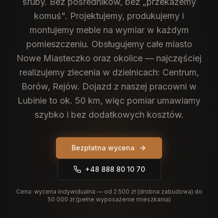
śruby. Bez pośredników, bez „przekażemy
komuś". Projektujemy, produkujemy i
montujemy meble na wymiar w każdym
pomieszczeniu.
Obsługujemy całe miasto
Nowe Miasteczko oraz okolice — najczęściej
realizujemy zlecenia w dzielnicach: Centrum,
Borów, Rejów. Dojazd z naszej pracowni w
Lubinie to ok. 50 km, więc pomiar umawiamy
szybko i bez dodatkowych kosztów.
Bezpłatna wycena
+48 888 80 10 70
Cena:
wycena indywidualna — od 2 500 zł (drobna zabudowa) do
50 000 zł (pełne wyposażenie mieszkania)