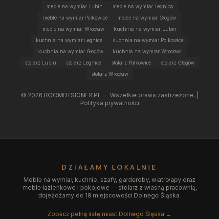
meble na wymiar Lubin
meble na wymiar Legnica
meble na wymiar Polkowice
meble na wymiar Głogów
meble na wymiar Wrocław
kuchnia na wymiar Lubin
kuchnia na wymiar Legnica
kuchnia na wymiar Polkowice
kuchnia na wymiar Głogów
kuchnia na wymiar Wrocław
stolarz Lubin
stolarz Legnica
stolarz Polkowice
stolarz Głogów
stolarz Wrocław
©
2026
ROOMDESIGNER.PL — Wszelkie prawa zastrzeżone. |
Polityka prywatności
DZIAŁAMY LOKALNIE
Meble na wymiar, kuchnie, szafy, garderoby, wiatrołapy oraz
meble łazienkowe i pokojowe — stolarz z własną pracownią,
dojeżdżamy do 18 miejscowości Dolnego Śląska.
Zobacz pełną listę miast Dolnego Śląska →