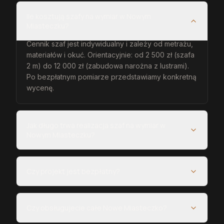
Ile kosztują szafy na wymiar w Nowym
Miasteczku?
Cennik szaf jest indywidualny i zależy od metrażu,
materiałów i okuć. Orientacyjnie: od 2 500 zł (szafa
2 m) do 12 000 zł (zabudowa narożna z lustrami).
Po bezpłatnym pomiarze przedstawiamy konkretną
wycenę.
Jak długo trwa realizacja szaf na wymiar w
Nowym Miasteczku?
Czy projekt jest bezpłatny?
Czy obsługujecie całe Nowe Miasteczko?