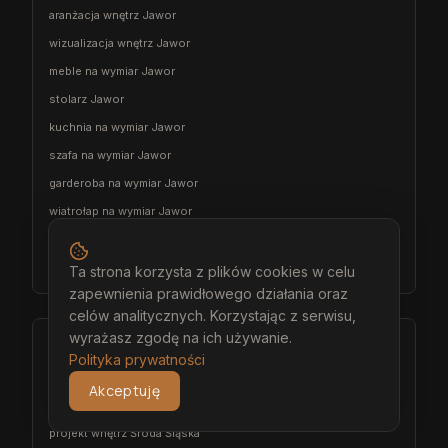
aranżacja wnętrz Jawor
wizualizacja wnętrz Jawor
meble na wymiar Jawor
stolarz Jawor
kuchnia na wymiar Jawor
szafa na wymiar Jawor
garderoba na wymiar Jawor
wiatrołap na wymiar Jawor
meble łazienkowe na wymiar Jawor
meble pokojowe na wymiar Jawor
Ta strona korzysta z plików cookies w celu
zapewnienia prawidłowego działania oraz
celów analitycznych. Korzystając z serwisu,
wyrażasz zgodę na ich używanie.
Środa Śląska
Polityka prywatności
architekt wnętrz Środa Śląska
Akceptuję
projektant wnętrz Środa Śląska
projekt wnętrz Środa Śląska