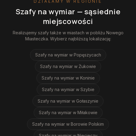
DZIAŁAMY W REGIONIE
Szafy na wymiar
— sąsiednie
miejscowości
Realizujemy
szafy
także w miastach w pobliżu
Nowego
Miasteczka
. Wybierz najbliższą lokalizację:
Szafy na wymiar
w Popęszycach
Szafy na wymiar
w Żukowie
Szafy na wymiar
w Koninie
Szafy na wymiar
w Szybie
Szafy na wymiar
w Gołaszynie
Szafy na wymiar
w Miłakowie
Szafy na wymiar
w Borowie Polskim
Szafy na wymiar
w Niecieczy