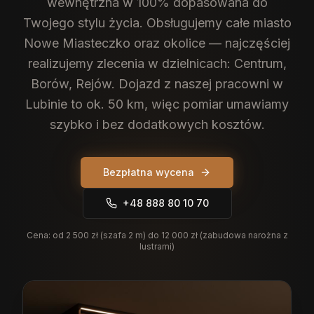
wewnętrzna w 100% dopasowana do
Twojego stylu życia.
Obsługujemy całe miasto
Nowe Miasteczko oraz okolice — najczęściej
realizujemy zlecenia w dzielnicach: Centrum,
Borów, Rejów. Dojazd z naszej pracowni w
Lubinie to ok. 50 km, więc pomiar umawiamy
szybko i bez dodatkowych kosztów.
Bezpłatna wycena
+48 888 80 10 70
Cena:
od 2 500 zł (szafa 2 m) do 12 000 zł (zabudowa narożna z
lustrami)