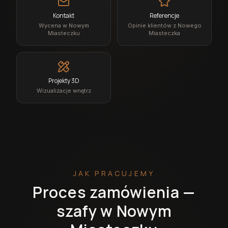
Kontakt
Referencje
Wycena w Nowym
Opinie klientów z Nowego
Miasteczku
Miasteczka
Projekty 3D
Wizualizacje wnętrz
JAK PRACUJEMY
Proces zamówienia —
szafy w Nowym