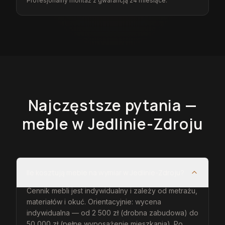
Profesjonalny montaż z gwarancją 24 miesiące.
Najczęstsze pytania —
meble
w Jedlinie-Zdroju
Ile kosztują meble na wymiar w Jedlinie-Zdroju?
Cennik mebli jest indywidualny i zależy od metrażu,
materiałów i okuć. Orientacyjnie: wycena
indywidualna — od 2 500 zł (drobna zabudowa) do
50 000 zł (pełne wyposażenie mieszkania). Po