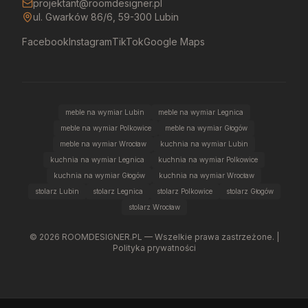
projektant@roomdesigner.pl
ul. Gwarków 86/6, 59-300 Lubin
Facebook
Instagram
TikTok
Google Maps
meble na wymiar Lubin
meble na wymiar Legnica
meble na wymiar Polkowice
meble na wymiar Głogów
meble na wymiar Wrocław
kuchnia na wymiar Lubin
kuchnia na wymiar Legnica
kuchnia na wymiar Polkowice
kuchnia na wymiar Głogów
kuchnia na wymiar Wrocław
stolarz Lubin
stolarz Legnica
stolarz Polkowice
stolarz Głogów
stolarz Wrocław
©
2026
ROOMDESIGNER.PL — Wszelkie prawa zastrzeżone. |
Polityka prywatności