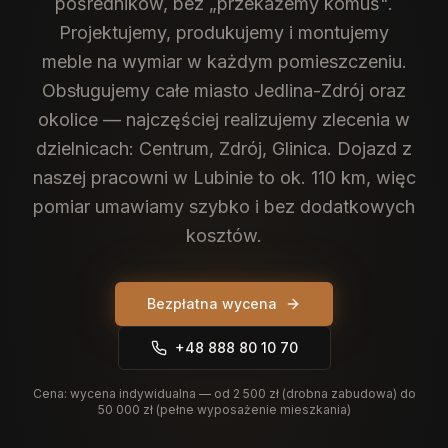
pośredników, bez „przekażemy komuś".
Projektujemy, produkujemy i montujemy
meble na wymiar w każdym pomieszczeniu.
Obsługujemy całe miasto Jedlina-Zdrój oraz
okolice — najczęściej realizujemy zlecenia w
dzielnicach: Centrum, Zdrój, Glinica. Dojazd z
naszej pracowni w Lubinie to ok. 110 km, więc
pomiar umawiamy szybko i bez dodatkowych
kosztów.
Bezpłatna wycena
+48 888 80 10 70
Cena:
wycena indywidualna — od 2 500 zł (drobna zabudowa) do
50 000 zł (pełne wyposażenie mieszkania)