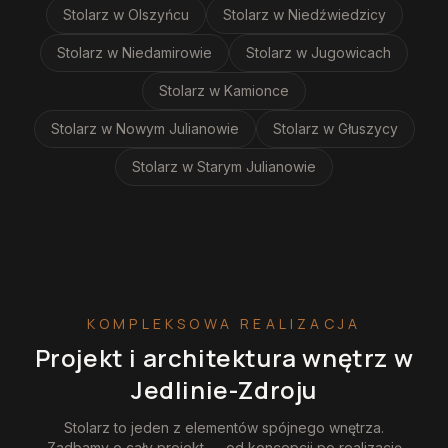
Stolarz
w Olszyńcu
Stolarz
w Niedźwiedzicy
Stolarz
w Niedamirowie
Stolarz
w Jugowicach
Stolarz
w Kamionce
Stolarz
w Nowym Julianowie
Stolarz
w Głuszycy
Stolarz
w Starym Julianowie
KOMPLEKSOWA REALIZACJA
Projekt i architektura wnętrz
w
Jedlinie-Zdroju
Stolarz
to jeden z elementów spójnego wnętrza.
Zadbamy o cały projekt — od koncepcji po realizację