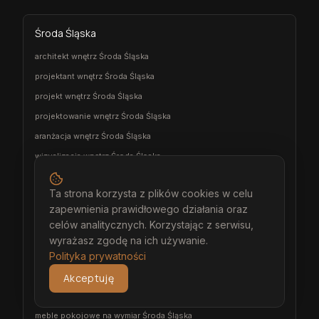
Środa Śląska
architekt wnętrz Środa Śląska
projektant wnętrz Środa Śląska
projekt wnętrz Środa Śląska
projektowanie wnętrz Środa Śląska
aranżacja wnętrz Środa Śląska
wizualizacja wnętrz Środa Śląska
meble na wymiar Środa Śląska
Ta strona korzysta z plików cookies w celu
stolarz Środa Śląska
zapewnienia prawidłowego działania oraz
kuchnia na wymiar Środa Śląska
celów analitycznych. Korzystając z serwisu,
szafa na wymiar Środa Śląska
wyrażasz zgodę na ich używanie.
Polityka prywatności
garderoba na wymiar Środa Śląska
wiatrołap na wymiar Środa Śląska
Akceptuję
meble łazienkowe na wymiar Środa Śląska
meble pokojowe na wymiar Środa Śląska