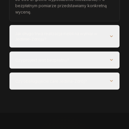
bezpłatnym pomiarze przedstawiamy konkretną
wycenę.
Jak długo trwa realizacja mebli na wymiar w
Jedlinie-Zdroju?
Czy projekt jest bezpłatny?
Czy obsługujecie całe Jedlina-Zdrój?