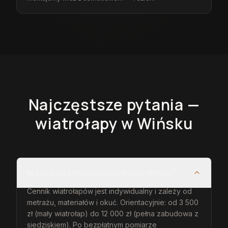
Najczęstsze pytania —
wiatrołapy
w Wińsku
Ile kosztują wiatrołapy na wymiar w Wińsku?
Cennik wiatrołapów jest indywidualny i zależy od
metrażu, materiałów i okuć. Orientacyjnie: od 3 500
zł (mały wiatrołap) do 12 000 zł (pełna zabudowa z
siedziskiem). Po bezpłatnym pomiarze