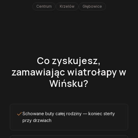
Centrum
Krzelów
Głębowice
Co zyskujesz,
zamawiając wiatrołapy w
Wińsku?
Schowane buty całej rodziny — koniec sterty
przy drzwiach