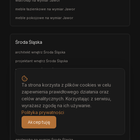
wiatrołap na wymiar Jawor
meble łazienkowe na wymiar Jawor
meble pokojowe na wymiar Jawor
Środa Śląska
architekt wnętrz Środa Śląska
projektant wnętrz Środa Śląska
projekt wnętrz Środa Śląska
projektowanie wnętrz Środa Śląska
Ta strona korzysta z plików cookies w celu
aranżacja wnętrz Środa Śląska
zapewnienia prawidłowego działania oraz
wizualizacja wnętrz Środa Śląska
celów analitycznych. Korzystając z serwisu,
meble na wymiar Środa Śląska
wyrażasz zgodę na ich używanie.
Polityka prywatności
stolarz Środa Śląska
Akceptuję
kuchnia na wymiar Środa Śląska
szafa na wymiar Środa Śląska
garderoba na wymiar Środa Śląska