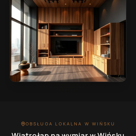
Wiatrołap na wymiar w Wińsku
— przykładowa realiza
OBSŁUGA LOKALNA
W WIŃSKU
Wiatrołap na wymiar
w Wińsku