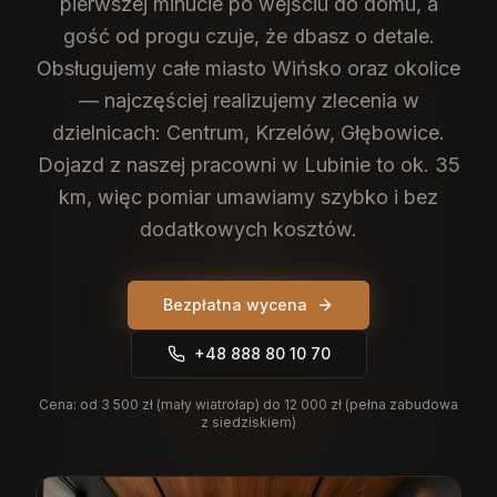
pierwszej minucie po wejściu do domu, a
gość od progu czuje, że dbasz o detale.
Obsługujemy całe miasto Wińsko oraz okolice
— najczęściej realizujemy zlecenia w
dzielnicach: Centrum, Krzelów, Głębowice.
Dojazd z naszej pracowni w Lubinie to ok. 35
km, więc pomiar umawiamy szybko i bez
dodatkowych kosztów.
Bezpłatna wycena
+48 888 80 10 70
Cena:
od 3 500 zł (mały wiatrołap) do 12 000 zł (pełna zabudowa
z siedziskiem)