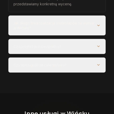
przedstawiamy konkretną wycenę.
Jak długo trwa realizacja wiatrołapów na wymiar
w Wińsku?
Czy projekt jest bezpłatny?
Czy obsługujecie całe Wińsko?
Inne usługi
w Wińsku