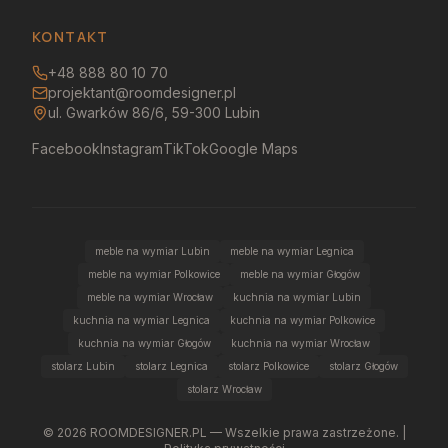
KONTAKT
+48 888 80 10 70
projektant@roomdesigner.pl
ul. Gwarków 86/6, 59-300 Lubin
Facebook
Instagram
TikTok
Google Maps
meble na wymiar Lubin
meble na wymiar Legnica
meble na wymiar Polkowice
meble na wymiar Głogów
meble na wymiar Wrocław
kuchnia na wymiar Lubin
kuchnia na wymiar Legnica
kuchnia na wymiar Polkowice
kuchnia na wymiar Głogów
kuchnia na wymiar Wrocław
stolarz Lubin
stolarz Legnica
stolarz Polkowice
stolarz Głogów
stolarz Wrocław
©
2026
ROOMDESIGNER.PL — Wszelkie prawa zastrzeżone. |