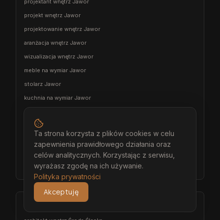
projektant wnętrz Jawor
projekt wnętrz Jawor
projektowanie wnętrz Jawor
aranżacja wnętrz Jawor
wizualizacja wnętrz Jawor
meble na wymiar Jawor
stolarz Jawor
kuchnia na wymiar Jawor
szafa na wymiar Jawor
garderoba na wymiar Jawor
Ta strona korzysta z plików cookies w celu
wiatrołap na wymiar Jawor
zapewnienia prawidłowego działania oraz
meble łazienkowe na wymiar Jawor
celów analitycznych. Korzystając z serwisu,
wyrażasz zgodę na ich używanie.
meble pokojowe na wymiar Jawor
Polityka prywatności
Akceptuję
Środa Śląska