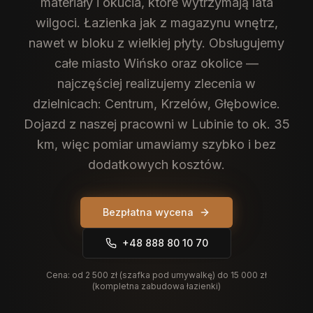
materiały i okucia, które wytrzymają lata
wilgoci. Łazienka jak z magazynu wnętrz,
nawet w bloku z wielkiej płyty.
Obsługujemy
całe miasto Wińsko oraz okolice —
najczęściej realizujemy zlecenia w
dzielnicach: Centrum, Krzelów, Głębowice.
Dojazd z naszej pracowni w Lubinie to ok. 35
km, więc pomiar umawiamy szybko i bez
dodatkowych kosztów.
Bezpłatna wycena
+48 888 80 10 70
Cena:
od 2 500 zł (szafka pod umywalkę) do 15 000 zł
(kompletna zabudowa łazienki)