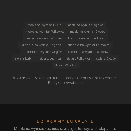
meble na wymiar Lubin
meble na wymiar Legnica
meble na wymiar Polkowice
meble na wymiar Głogów
meble na wymiar Wrocław
kuchnia na wymiar Lubin
kuchnia na wymiar Legnica
kuchnia na wymiar Polkowice
kuchnia na wymiar Głogów
kuchnia na wymiar Wrocław
stolarz Lubin
stolarz Legnica
stolarz Polkowice
stolarz Głogów
stolarz Wrocław
©
2026
ROOMDESIGNER.PL — Wszelkie prawa zastrzeżone. |
Polityka prywatności
DZIAŁAMY LOKALNIE
Meble na wymiar, kuchnie, szafy, garderoby, wiatrołapy oraz