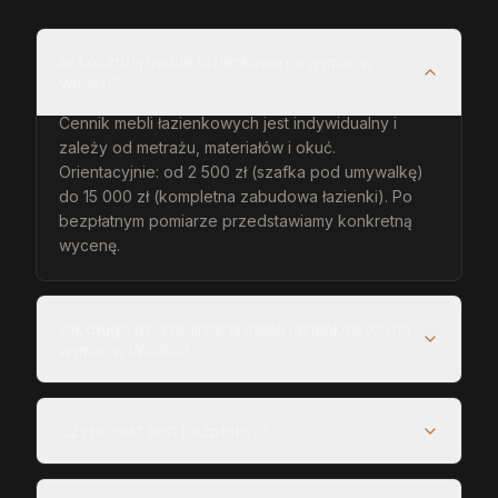
Ile kosztują meble łazienkowe na wymiar w
Wińsku?
Cennik mebli łazienkowych jest indywidualny i
zależy od metrażu, materiałów i okuć.
Orientacyjnie: od 2 500 zł (szafka pod umywalkę)
do 15 000 zł (kompletna zabudowa łazienki). Po
bezpłatnym pomiarze przedstawiamy konkretną
wycenę.
Jak długo trwa realizacja mebli łazienkowych na
wymiar w Wińsku?
Czy projekt jest bezpłatny?