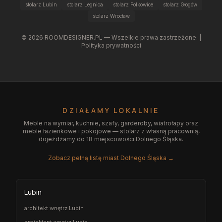
stolarz Lubin
stolarz Legnica
stolarz Polkowice
stolarz Głogów
stolarz Wrocław
©
2026
ROOMDESIGNER.PL — Wszelkie prawa zastrzeżone. |
Polityka prywatności
DZIAŁAMY LOKALNIE
Meble na wymiar, kuchnie, szafy, garderoby, wiatrołapy oraz
meble łazienkowe i pokojowe — stolarz z własną pracownią,
dojeżdżamy do 18 miejscowości Dolnego Śląska.
Zobacz pełną listę miast Dolnego Śląska →
Lubin
architekt wnętrz Lubin
projektant wnętrz Lubin