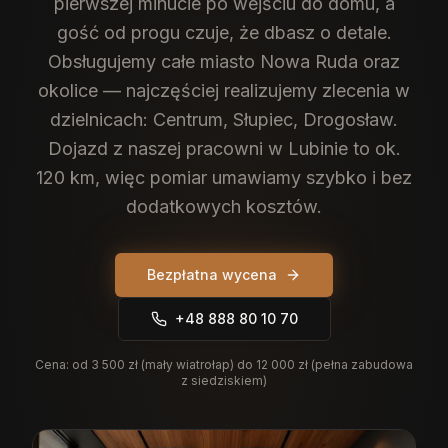
pierwszej minucie po wejściu do domu, a
gość od progu czuje, że dbasz o detale.
Obsługujemy całe miasto Nowa Ruda oraz
okolice — najczęściej realizujemy zlecenia w
dzielnicach: Centrum, Słupiec, Drogosław.
Dojazd z naszej pracowni w Lubinie to ok.
120 km, więc pomiar umawiamy szybko i bez
dodatkowych kosztów.
Bezpłatna wycena
+48 888 80 10 70
Cena:
od 3 500 zł (mały wiatrołap) do 12 000 zł (pełna zabudowa
z siedziskiem)