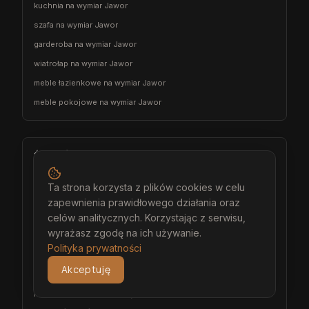
kuchnia na wymiar Jawor
szafa na wymiar Jawor
garderoba na wymiar Jawor
wiatrołap na wymiar Jawor
meble łazienkowe na wymiar Jawor
meble pokojowe na wymiar Jawor
Środa Śląska
architekt wnętrz Środa Śląska
Ta strona korzysta z plików cookies w celu
projektant wnętrz Środa Śląska
zapewnienia prawidłowego działania oraz
projekt wnętrz Środa Śląska
celów analitycznych. Korzystając z serwisu,
wyrażasz zgodę na ich używanie.
projektowanie wnętrz Środa Śląska
Polityka prywatności
aranżacja wnętrz Środa Śląska
Akceptuję
wizualizacja wnętrz Środa Śląska
meble na wymiar Środa Śląska