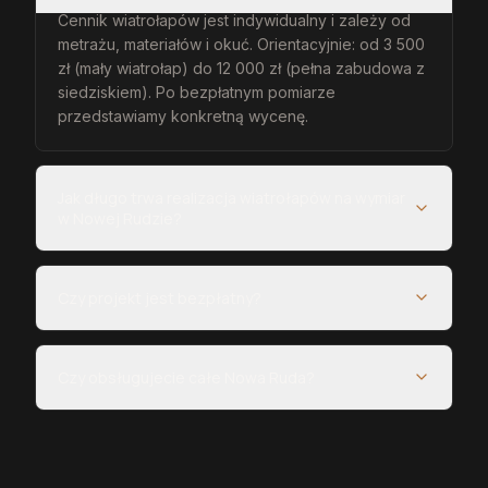
Cennik wiatrołapów jest indywidualny i zależy od
metrażu, materiałów i okuć. Orientacyjnie: od 3 500
zł (mały wiatrołap) do 12 000 zł (pełna zabudowa z
siedziskiem). Po bezpłatnym pomiarze
przedstawiamy konkretną wycenę.
Jak długo trwa realizacja wiatrołapów na wymiar
w Nowej Rudzie?
Czy projekt jest bezpłatny?
Czy obsługujecie całe Nowa Ruda?