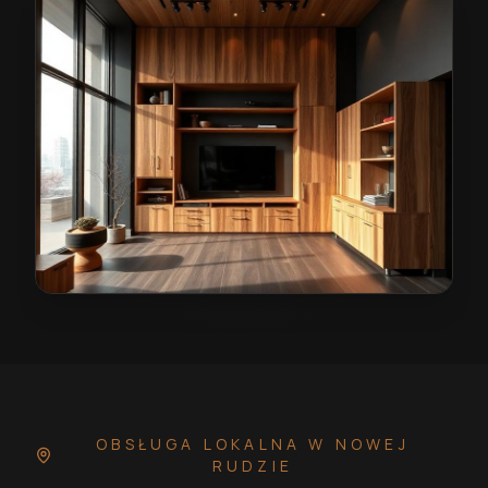
Wiatrołap na wymiar w Nowej Rudzie
— przykładowa r
OBSŁUGA LOKALNA
W NOWEJ
RUDZIE