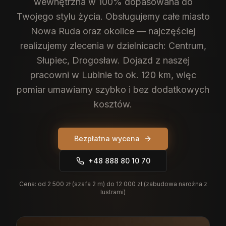
wewnętrzna w 100% dopasowana do
Twojego stylu życia.
Obsługujemy całe miasto
Nowa Ruda oraz okolice — najczęściej
realizujemy zlecenia w dzielnicach: Centrum,
Słupiec, Drogosław. Dojazd z naszej
pracowni w Lubinie to ok. 120 km, więc
pomiar umawiamy szybko i bez dodatkowych
kosztów.
Bezpłatna wycena
+48 888 80 10 70
Cena:
od 2 500 zł (szafa 2 m) do 12 000 zł (zabudowa narożna z
lustrami)