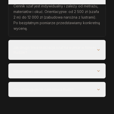
Cennik szaf jest indywidualny i zależy od metrażu,
materiałów i okuć. Orientacyjnie: od 2 500 zł (szafa
2 m) do 12 000 zł (zabudowa narożna z lustrami).
Po bezpłatnym pomiarze przedstawiamy konkretną
wycenę.
Jak długo trwa realizacja szaf na wymiar w Nowej
Rudzie?
Czy projekt jest bezpłatny?
Czy obsługujecie całe Nowa Ruda?