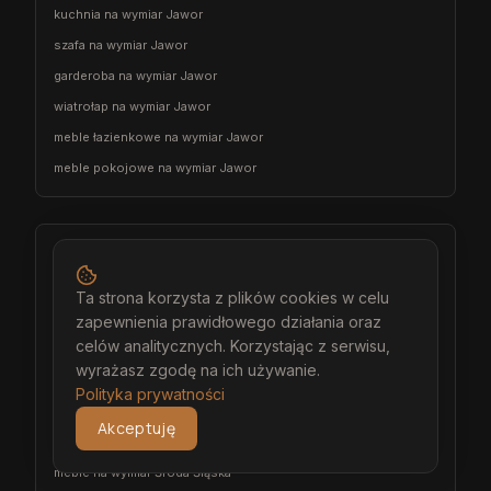
kuchnia na wymiar Jawor
szafa na wymiar Jawor
garderoba na wymiar Jawor
wiatrołap na wymiar Jawor
meble łazienkowe na wymiar Jawor
meble pokojowe na wymiar Jawor
Środa Śląska
architekt wnętrz Środa Śląska
Ta strona korzysta z plików cookies w celu
projektant wnętrz Środa Śląska
zapewnienia prawidłowego działania oraz
celów analitycznych. Korzystając z serwisu,
projekt wnętrz Środa Śląska
wyrażasz zgodę na ich używanie.
projektowanie wnętrz Środa Śląska
Polityka prywatności
aranżacja wnętrz Środa Śląska
Akceptuję
wizualizacja wnętrz Środa Śląska
meble na wymiar Środa Śląska