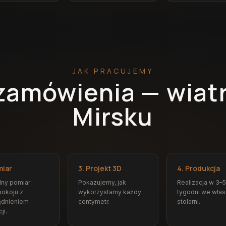
JAK PRACUJEMY
zamówienia — wiat
Mirsku
miar
3. Projekt 3D
4. Produkcja
dny pomiar
Pokazujemy, jak
Realizacja w 3–5
okoju z
wykorzystamy każdy
tygodni we włas
ędnieniem
centymetr.
stolarni.
ji.