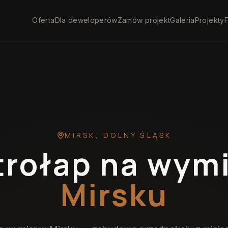
Oferta
Dla deweloperów
Zamów projekt
Galeria
Projekty
F
MIRSK
,
DOLNY ŚLĄSK
trołap na wym
Mirsku