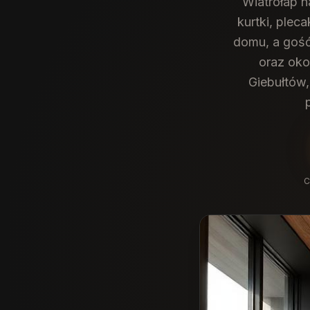
Wiatrołap 
kurtki, plec
domu, a gość
oraz oko
Giebułtów,
C