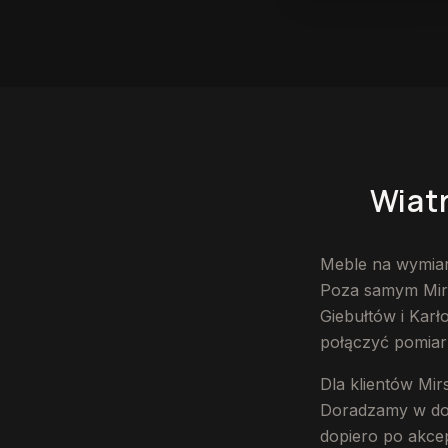
Wiatrołap na wymiar
Wiat
Meble na wymiar
Poza samym Mirs
Giebułtów i Karł
połączyć pomiar
Dla klientów Mi
Doradzamy w dobo
dopiero po akcep