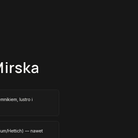
Mirska
mnikiem, lustro i
lum/Hettich) — nawet