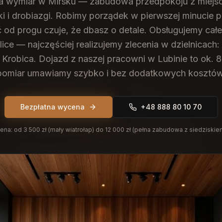
na wymiar w Mirsku — zabudowa przedpokoju z miejsc
aki i drobiazgi. Robimy porządek w pierwszej minucie 
 od progu czuje, że dbasz o detale.
Obsługujemy całe
lice — najczęściej realizujemy zlecenia w dzielnicach:
 Krobica. Dojazd z naszej pracowni w Lubinie to ok. 
pomiar umawiamy szybko i bez dodatkowych kosztów
Bezpłatna wycena
+48 888 80 10 70
ena:
od 3 500 zł (mały wiatrołap) do 12 000 zł (pełna zabudowa z siedziskie