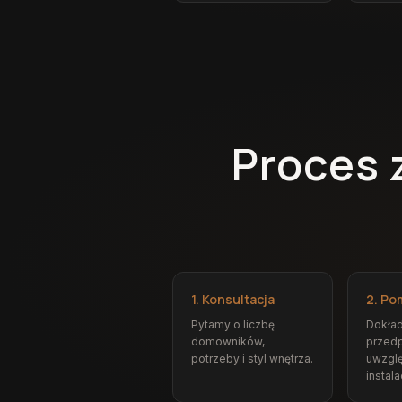
Proces 
1. Konsultacja
2. Po
Pytamy o liczbę
Dokła
domowników,
przedp
potrzeby i styl wnętrza.
uwzgl
instalac