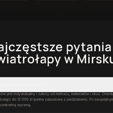
ajczęstsze pytania
wiatrołapy
w Mirsk
trołapy na wymiar w Mirsku?
ów jest indywidualny i zależy od metrażu, materiałów i okuć. Orient
atrołap) do 12 000 zł (pełna zabudowa z siedziskiem). Po bezpłatn
konkretną wycenę.