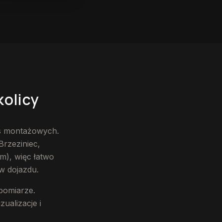
kolicy
as montażowych.
rzeziniec,
km), więc łatwo
w dojazdu.
pomiarze.
ualizacje i