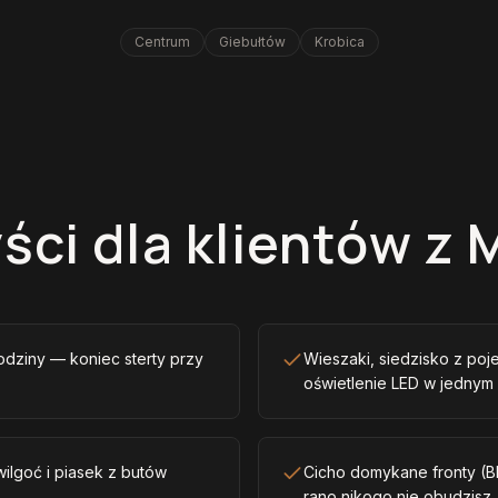
Centrum
Giebułtów
Krobica
ści dla klientów z 
odziny — koniec sterty przy
Wieszaki, siedzisko z poje
oświetlenie LED w jednym
ilgoć i piasek z butów
Cicho domykane fronty (B
rano nikogo nie obudzisz