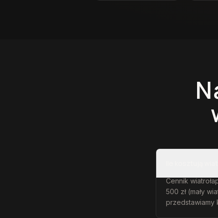
N
Ile kosztują wia
Cennik wiatrołap
500 zł (mały wi
przedstawiamy 