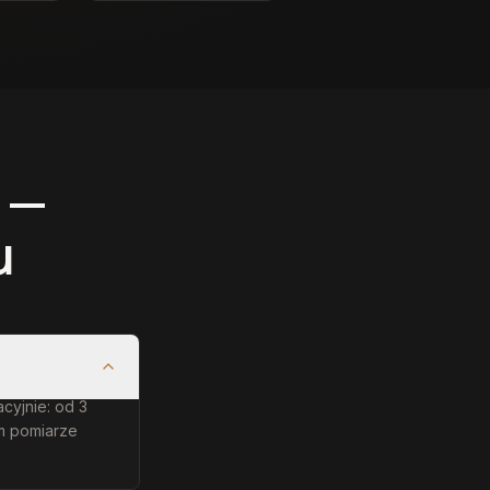
 —
u
acyjnie: od 3
ym pomiarze