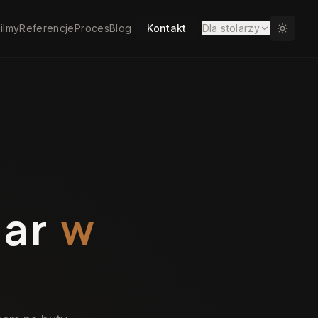
ilmy
Referencje
Proces
Blog
Kontakt
Dla stolarzy
iar
w