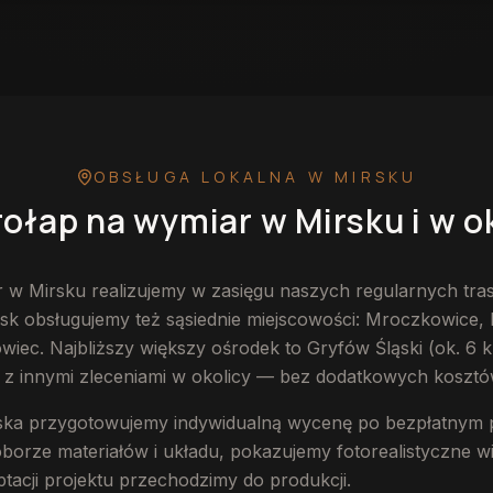
 w Mirsku
— przykładowa realizacja
OBSŁUGA LOKALNA
W MIRSKU
rołap na wymiar
w Mirsku
i w o
 w Mirsku realizujemy w zasięgu naszych regularnych tr
k obsługujemy też sąsiednie miejscowości: Mroczkowice, B
owiec. Najbliższy większy ośrodek to Gryfów Śląski (ok. 6 
 z innymi zleceniami w okolicy — bez dodatkowych kosztó
rska przygotowujemy indywidualną wycenę po bezpłatnym 
rze materiałów i układu, pokazujemy fotorealistyczne wiz
tacji projektu przechodzimy do produkcji.