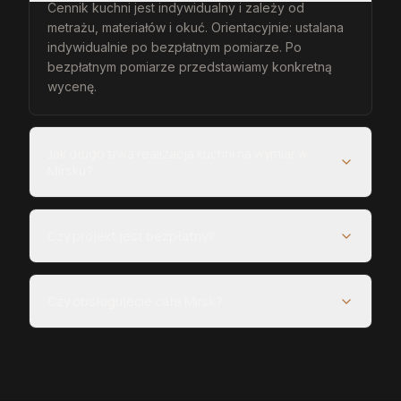
Cennik kuchni jest indywidualny i zależy od
metrażu, materiałów i okuć. Orientacyjnie: ustalana
indywidualnie po bezpłatnym pomiarze. Po
bezpłatnym pomiarze przedstawiamy konkretną
wycenę.
Jak długo trwa realizacja kuchni na wymiar w
Mirsku?
Czy projekt jest bezpłatny?
Czy obsługujecie całe Mirsk?