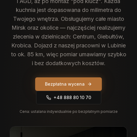
i AGD, aż po montaż "pod klucz". Każda
kuchnia jest dopasowana do milimetra do
Twojego wnętrza.
Obsługujemy całe miasto
Mirsk oraz okolice — najczęściej realizujemy
zlecenia w dzielnicach: Centrum, Giebułtów,
Krobica. Dojazd z naszej pracowni w Lubinie
to ok. 85 km, więc pomiar umawiamy szybko
i bez dodatkowych kosztów.
Bezpłatna wycena
+48 888 80 10 70
Cena:
ustalana indywidualnie po bezpłatnym pomiarze