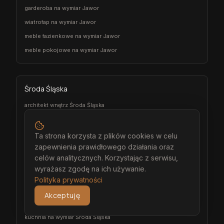
garderoba na wymiar Jawor
wiatrołap na wymiar Jawor
meble łazienkowe na wymiar Jawor
meble pokojowe na wymiar Jawor
Środa Śląska
architekt wnętrz Środa Śląska
projektant wnętrz Środa Śląska
projekt wnętrz Środa Śląska
Ta strona korzysta z plików cookies w celu
zapewnienia prawidłowego działania oraz
projektowanie wnętrz Środa Śląska
celów analitycznych. Korzystając z serwisu,
aranżacja wnętrz Środa Śląska
wyrażasz zgodę na ich używanie.
wizualizacja wnętrz Środa Śląska
Polityka prywatności
meble na wymiar Środa Śląska
Akceptuję
stolarz Środa Śląska
kuchnia na wymiar Środa Śląska