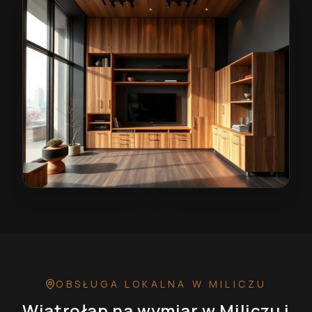
Wiatrołap na wymiar w Miliczu
— przykładowa realiza
OBSŁUGA LOKALNA
W MILICZU
Wiatrołap na wymiar
w Miliczu
i