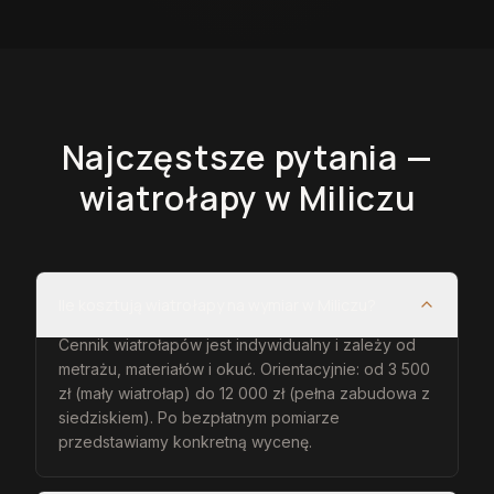
Najczęstsze pytania —
wiatrołapy
w Miliczu
Ile kosztują wiatrołapy na wymiar w Miliczu?
Cennik wiatrołapów jest indywidualny i zależy od
metrażu, materiałów i okuć. Orientacyjnie: od 3 500
zł (mały wiatrołap) do 12 000 zł (pełna zabudowa z
siedziskiem). Po bezpłatnym pomiarze
przedstawiamy konkretną wycenę.