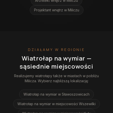
Architekt wnętrz
w Miliczu
Projektant wnętrz
w Miliczu
DZIAŁAMY W REGIONIE
Wiatrołap na wymiar
—
sąsiednie miejscowości
Realizujemy
wiatrołapy
także w miastach w pobliżu
Milicza
. Wybierz najbliższą lokalizację:
Wiatrołap na wymiar
w Sławoszowicach
Wiatrołap na wymiar
w miejscowości Wszewilki