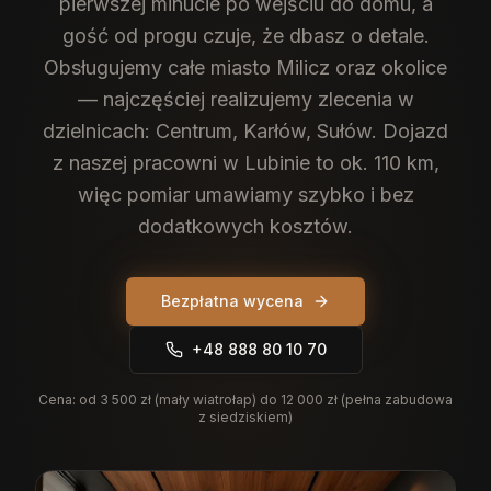
pierwszej minucie po wejściu do domu, a
gość od progu czuje, że dbasz o detale.
Obsługujemy całe miasto Milicz oraz okolice
— najczęściej realizujemy zlecenia w
dzielnicach: Centrum, Karłów, Sułów. Dojazd
z naszej pracowni w Lubinie to ok. 110 km,
więc pomiar umawiamy szybko i bez
dodatkowych kosztów.
Bezpłatna wycena
+48 888 80 10 70
Cena:
od 3 500 zł (mały wiatrołap) do 12 000 zł (pełna zabudowa
z siedziskiem)