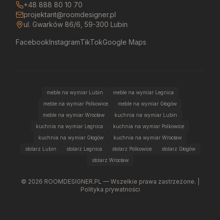
+48 888 80 10 70
projektant@roomdesigner.pl
ul. Gwarków 86/6, 59-300 Lubin
Facebook
Instagram
TikTok
Google Maps
meble na wymiar Lubin
meble na wymiar Legnica
meble na wymiar Polkowice
meble na wymiar Głogów
meble na wymiar Wrocław
kuchnia na wymiar Lubin
kuchnia na wymiar Legnica
kuchnia na wymiar Polkowice
kuchnia na wymiar Głogów
kuchnia na wymiar Wrocław
stolarz Lubin
stolarz Legnica
stolarz Polkowice
stolarz Głogów
stolarz Wrocław
©
2026
ROOMDESIGNER.PL — Wszelkie prawa zastrzeżone. |
Polityka prywatności