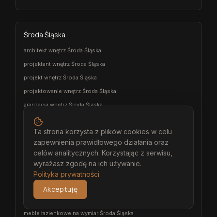
Środa Śląska
architekt wnętrz Środa Śląska
projektant wnętrz Środa Śląska
projekt wnętrz Środa Śląska
projektowanie wnętrz Środa Śląska
aranżacja wnętrz Środa Śląska
wizualizacja wnętrz Środa Śląska
Ta strona korzysta z plików cookies w celu
meble na wymiar Środa Śląska
zapewnienia prawidłowego działania oraz
stolarz Środa Śląska
celów analitycznych. Korzystając z serwisu,
kuchnia na wymiar Środa Śląska
wyrażasz zgodę na ich używanie.
szafa na wymiar Środa Śląska
Polityka prywatności
garderoba na wymiar Środa Śląska
Akceptuję
wiatrołap na wymiar Środa Śląska
meble łazienkowe na wymiar Środa Śląska