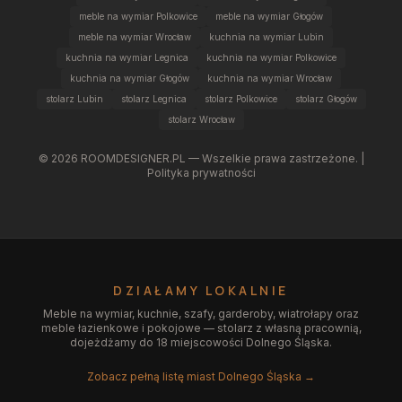
meble na wymiar Polkowice
meble na wymiar Głogów
meble na wymiar Wrocław
kuchnia na wymiar Lubin
kuchnia na wymiar Legnica
kuchnia na wymiar Polkowice
kuchnia na wymiar Głogów
kuchnia na wymiar Wrocław
stolarz Lubin
stolarz Legnica
stolarz Polkowice
stolarz Głogów
stolarz Wrocław
©
2026
ROOMDESIGNER.PL — Wszelkie prawa zastrzeżone. |
Polityka prywatności
DZIAŁAMY LOKALNIE
Meble na wymiar, kuchnie, szafy, garderoby, wiatrołapy oraz
meble łazienkowe i pokojowe — stolarz z własną pracownią,
dojeżdżamy do 18 miejscowości Dolnego Śląska.
Zobacz pełną listę miast Dolnego Śląska →