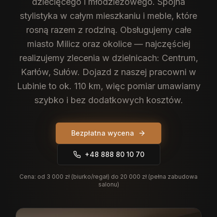
dziecięcego i młodzieżowego. Spójna
stylistyka w całym mieszkaniu i meble, które
rosną razem z rodziną.
Obsługujemy całe
miasto Milicz oraz okolice — najczęściej
realizujemy zlecenia w dzielnicach: Centrum,
Karłów, Sułów. Dojazd z naszej pracowni w
Lubinie to ok. 110 km, więc pomiar umawiamy
szybko i bez dodatkowych kosztów.
Bezpłatna wycena
+48 888 80 10 70
Cena:
od 3 000 zł (biurko/regał) do 20 000 zł (pełna zabudowa
salonu)