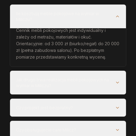
Ile kosztują meble pokojowe na wymiar w
Miliczu?
Cennik mebli pokojowych jest indywidualny i
zależy od metrażu, materiałów i okuć.
Orientacyjnie: od 3 000 zł (biurko/regał) do 20 000
zł (pełna zabudowa salonu). Po bezpłatnym
pomiarze przedstawiamy konkretną wycenę.
Jak długo trwa realizacja mebli pokojowych na
wymiar w Miliczu?
Czy projekt jest bezpłatny?
Czy obsługujecie całe Milicz?