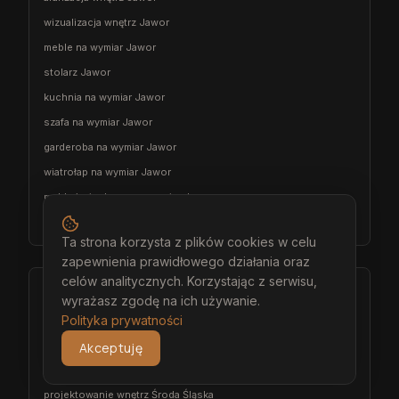
wizualizacja wnętrz Jawor
meble na wymiar Jawor
stolarz Jawor
kuchnia na wymiar Jawor
szafa na wymiar Jawor
garderoba na wymiar Jawor
wiatrołap na wymiar Jawor
meble łazienkowe na wymiar Jawor
meble pokojowe na wymiar Jawor
Ta strona korzysta z plików cookies w celu
zapewnienia prawidłowego działania oraz
celów analitycznych. Korzystając z serwisu,
Środa Śląska
wyrażasz zgodę na ich używanie.
Polityka prywatności
architekt wnętrz Środa Śląska
projektant wnętrz Środa Śląska
Akceptuję
projekt wnętrz Środa Śląska
projektowanie wnętrz Środa Śląska