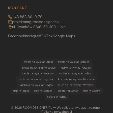
KONTAKT
+48 888 80 10 70
projektant@roomdesigner.pl
ul. Gwarków 86/6, 59-300 Lubin
Facebook
Instagram
TikTok
Google Maps
meble na wymiar Lubin
meble na wymiar Legnica
meble na wymiar Polkowice
meble na wymiar Głogów
meble na wymiar Wrocław
kuchnia na wymiar Lubin
kuchnia na wymiar Legnica
kuchnia na wymiar Polkowice
kuchnia na wymiar Głogów
kuchnia na wymiar Wrocław
stolarz Lubin
stolarz Legnica
stolarz Polkowice
stolarz Głogów
stolarz Wrocław
©
2026
ROOMDESIGNER.PL — Wszelkie prawa zastrzeżone. |
Polityka prywatności