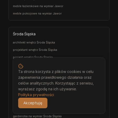
meble łazienkowe na wymiar Jawor
meble pokojowe na wymiar Jawor
Środa Śląska
architekt wnętrz Środa Śląska
projektant wnętrz Środa Śląska
projekt wnętrz Środa Śląska
projektowanie wnętrz Środa Śląska
Ta strona korzysta z plików cookies w celu
aranżacja wnętrz Środa Śląska
zapewnienia prawidłowego działania oraz
wizualizacja wnętrz Środa Śląska
celów analitycznych. Korzystając z serwisu,
meble na wymiar Środa Śląska
wyrażasz zgodę na ich używanie.
stolarz Środa Śląska
Polityka prywatności
kuchnia na wymiar Środa Śląska
Akceptuję
szafa na wymiar Środa Śląska
garderoba na wymiar Środa Śląska