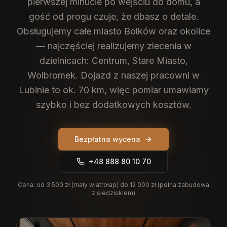
pierwszej minucie po wejściu do domu, a
gość od progu czuje, że dbasz o detale.
Obsługujemy całe miasto Bolków oraz okolice
— najczęściej realizujemy zlecenia w
dzielnicach: Centrum, Stare Miasto,
Wolbromek. Dojazd z naszej pracowni w
Lubinie to ok. 70 km, więc pomiar umawiamy
szybko i bez dodatkowych kosztów.
Bezpłatna wycena
+48 888 80 10 70
Cena:
od 3 500 zł (mały wiatrołap) do 12 000 zł (pełna zabudowa
z siedziskiem)