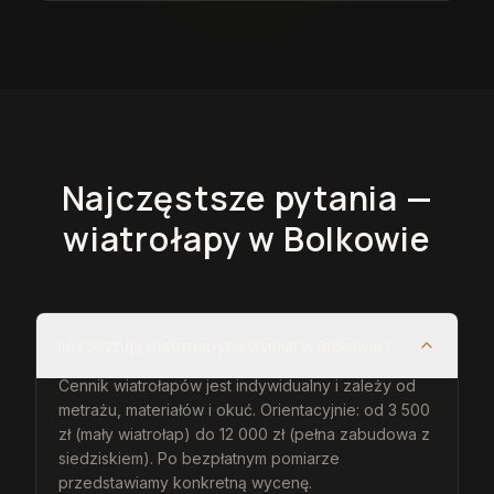
Najczęstsze pytania —
wiatrołapy
w Bolkowie
Ile kosztują wiatrołapy na wymiar w Bolkowie?
Cennik wiatrołapów jest indywidualny i zależy od
metrażu, materiałów i okuć. Orientacyjnie: od 3 500
zł (mały wiatrołap) do 12 000 zł (pełna zabudowa z
siedziskiem). Po bezpłatnym pomiarze
przedstawiamy konkretną wycenę.