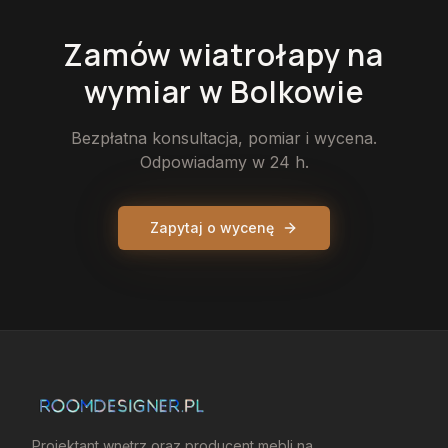
Zamów
wiatrołapy
na
wymiar
w Bolkowie
Bezpłatna konsultacja, pomiar i wycena.
Odpowiadamy w 24 h.
Zapytaj o wycenę
Projektant wnętrz oraz producent mebli na