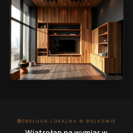
Wiatrołap na wymiar w Bolkowie
— przykładowa realiz
OBSŁUGA LOKALNA
W BOLKOWIE
Wiatrołap na wymiar
w