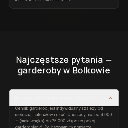
Najczęstsze pytania —
garderoby
w Bolkowie
Ile kosztują garderoby na wymiar w Bolkowie?
Cennik garderób jest indywidualny i zależy od
metrażu, materiałów i okuć. Orientacyjnie: od 4 000
zł (mała wnęka) do 25 000 zł (pełen pokój
garderobiany). Po bezpłatnym pomiarze