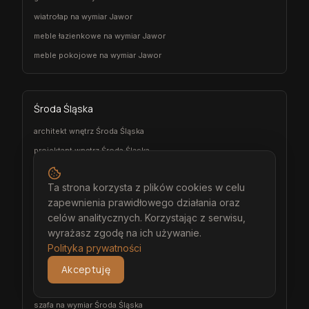
wiatrołap na wymiar Jawor
meble łazienkowe na wymiar Jawor
meble pokojowe na wymiar Jawor
Środa Śląska
architekt wnętrz Środa Śląska
projektant wnętrz Środa Śląska
projekt wnętrz Środa Śląska
Ta strona korzysta z plików cookies w celu
projektowanie wnętrz Środa Śląska
zapewnienia prawidłowego działania oraz
aranżacja wnętrz Środa Śląska
celów analitycznych. Korzystając z serwisu,
wizualizacja wnętrz Środa Śląska
wyrażasz zgodę na ich używanie.
meble na wymiar Środa Śląska
Polityka prywatności
stolarz Środa Śląska
Akceptuję
kuchnia na wymiar Środa Śląska
szafa na wymiar Środa Śląska