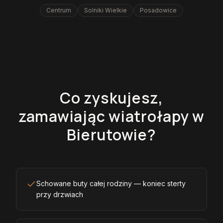
Centrum
Solniki Wielkie
Posadowice
Co zyskujesz,
zamawiając wiatrołapy w
Bierutowie?
Schowane buty całej rodziny — koniec sterty
przy drzwiach