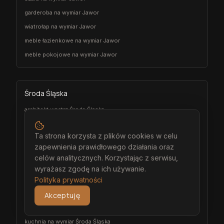
garderoba na wymiar Jawor
wiatrołap na wymiar Jawor
meble łazienkowe na wymiar Jawor
meble pokojowe na wymiar Jawor
Środa Śląska
architekt wnętrz Środa Śląska
projektant wnętrz Środa Śląska
Ta strona korzysta z plików cookies w celu
projekt wnętrz Środa Śląska
zapewnienia prawidłowego działania oraz
projektowanie wnętrz Środa Śląska
celów analitycznych. Korzystając z serwisu,
aranżacja wnętrz Środa Śląska
wyrażasz zgodę na ich używanie.
Polityka prywatności
wizualizacja wnętrz Środa Śląska
meble na wymiar Środa Śląska
Akceptuję
stolarz Środa Śląska
kuchnia na wymiar Środa Śląska