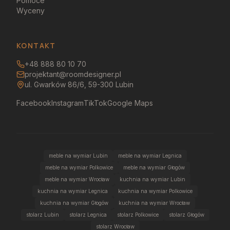
Pomoce
Wyceny
KONTAKT
+48 888 80 10 70
projektant@roomdesigner.pl
ul. Gwarków 86/6, 59-300 Lubin
Facebook
Instagram
TikTok
Google Maps
meble na wymiar Lubin
meble na wymiar Legnica
meble na wymiar Polkowice
meble na wymiar Głogów
meble na wymiar Wrocław
kuchnia na wymiar Lubin
kuchnia na wymiar Legnica
kuchnia na wymiar Polkowice
kuchnia na wymiar Głogów
kuchnia na wymiar Wrocław
stolarz Lubin
stolarz Legnica
stolarz Polkowice
stolarz Głogów
stolarz Wrocław