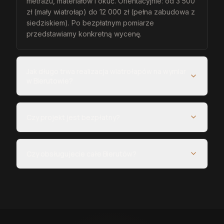
metrażu, materiałów i okuć. Orientacyjnie: od 3 500
zł (mały wiatrołap) do 12 000 zł (pełna zabudowa z
siedziskiem). Po bezpłatnym pomiarze
przedstawiamy konkretną wycenę.
Jak długo trwa realizacja wiatrołapów na wymiar
w Bierutowie?
Czy projekt jest bezpłatny?
Czy obsługujecie całe Bierutów?