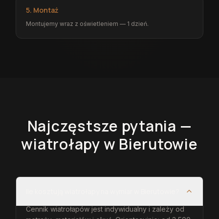
5. Montaż
Montujemy wraz z oświetleniem — 1 dzień.
Najczęstsze pytania —
wiatrołapy
w Bierutowie
Ile kosztują wiatrołapy na wymiar w Bierutowie?
Cennik wiatrołapów jest indywidualny i zależy od