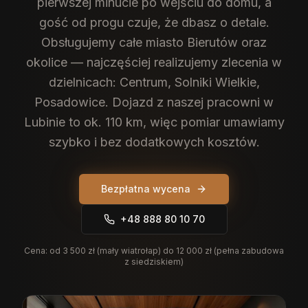
pierwszej minucie po wejściu do domu, a
gość od progu czuje, że dbasz o detale.
Obsługujemy całe miasto Bierutów oraz
okolice — najczęściej realizujemy zlecenia w
dzielnicach: Centrum, Solniki Wielkie,
Posadowice. Dojazd z naszej pracowni w
Lubinie to ok. 110 km, więc pomiar umawiamy
szybko i bez dodatkowych kosztów.
Bezpłatna wycena
+48 888 80 10 70
Cena:
od 3 500 zł (mały wiatrołap) do 12 000 zł (pełna zabudowa
z siedziskiem)