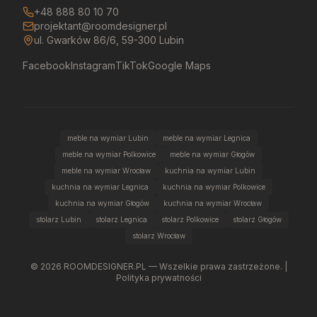
+48 888 80 10 70
projektant@roomdesigner.pl
ul. Gwarków 86/6, 59-300 Lubin
Facebook
Instagram
TikTok
Google Maps
meble na wymiar Lubin
meble na wymiar Legnica
meble na wymiar Polkowice
meble na wymiar Głogów
meble na wymiar Wrocław
kuchnia na wymiar Lubin
kuchnia na wymiar Legnica
kuchnia na wymiar Polkowice
kuchnia na wymiar Głogów
kuchnia na wymiar Wrocław
stolarz Lubin
stolarz Legnica
stolarz Polkowice
stolarz Głogów
stolarz Wrocław
©
2026
ROOMDESIGNER.PL — Wszelkie prawa zastrzeżone. |
Polityka prywatności