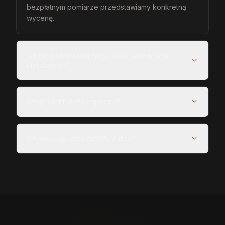
bezpłatnym pomiarze przedstawiamy konkretną
wycenę.
Jak długo trwa realizacja mebli na wymiar w
Bierutowie?
Czy projekt jest bezpłatny?
Czy obsługujecie całe Bierutów?