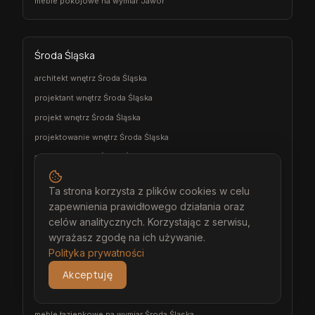
meble pokojowe na wymiar Jawor
Środa Śląska
architekt wnętrz Środa Śląska
projektant wnętrz Środa Śląska
projekt wnętrz Środa Śląska
projektowanie wnętrz Środa Śląska
aranżacja wnętrz Środa Śląska
wizualizacja wnętrz Środa Śląska
Ta strona korzysta z plików cookies w celu
meble na wymiar Środa Śląska
zapewnienia prawidłowego działania oraz
stolarz Środa Śląska
celów analitycznych. Korzystając z serwisu,
kuchnia na wymiar Środa Śląska
wyrażasz zgodę na ich używanie.
Polityka prywatności
szafa na wymiar Środa Śląska
Akceptuję
garderoba na wymiar Środa Śląska
wiatrołap na wymiar Środa Śląska
meble łazienkowe na wymiar Środa Śląska