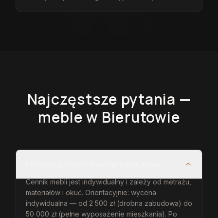
Najczęstsze pytania —
meble
w Bierutowie
Ile kosztują meble na wymiar w Bierutowie?
Cennik mebli jest indywidualny i zależy od metrażu,
materiałów i okuć. Orientacyjnie: wycena
indywidualna — od 2 500 zł (drobna zabudowa) do
50 000 zł (pełne wyposażenie mieszkania). Po