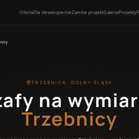
Oferta
Dla deweloperów
Zamów projekt
Galeria
Projekty
F
nicy
TRZEBNICA
,
DOLNY ŚLĄSK
zafy na wymiar
Trzebnicy