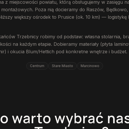
na z miejscowości powiatu, którą obsługujemy w zasięgu n
s montażowych. Poza nią docieramy do Raszów, Będkowo,
iższy większy ośrodek to Prusice (ok. 10 km) — logistykę
kańców Trzebnicy robimy od podstaw: własna stolarnia, br
akości na każdym etapie. Dobieramy materiały (płyta lami
nir) i okucia Blum/Hettich pod konkretne wnętrze i budżet.
Centrum
Stare Miasto
Marcinowo
o warto wybrać nas