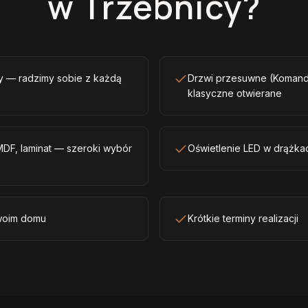
w Trzebnicy?
sy — radzimy sobie z każdą
Drzwi przesuwne (Komando
klasyczne otwierane
 MDF, laminat — szeroki wybór
Oświetlenie LED w drążkac
woim domu
Krótkie terminy realizacji