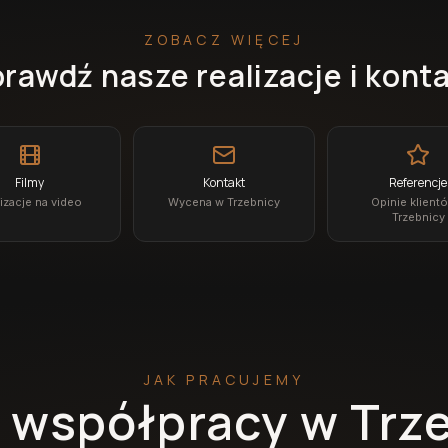
ZOBACZ WIĘCEJ
rawdź nasze realizacje i kont
Filmy
Kontakt
Referencje
izacje na video
Wycena w Trzebnicy
Opinie klient
Trzebnicy
JAK PRACUJEMY
 współpracy w Trz