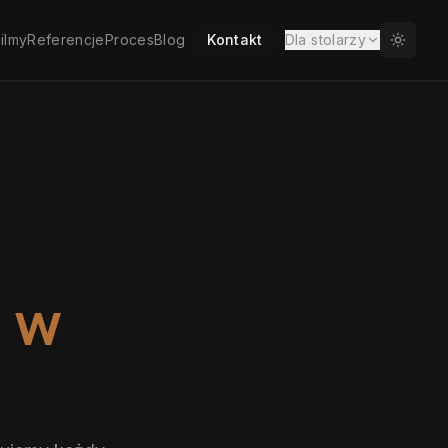
ilmy
Referencje
Proces
Blog
Kontakt
Dla stolarzy
w