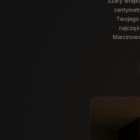
Szafy wnęko
centymetr
Twojego 
najczęśc
Marcinowo.