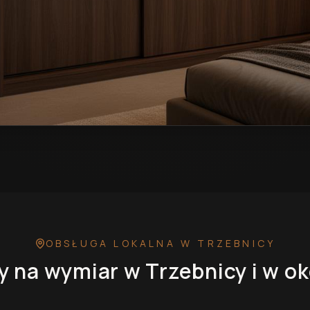
rzebnicy
— przykładowa realizacja
OBSŁUGA LOKALNA
W TRZEBNICY
y na wymiar
w Trzebnicy
i w ok