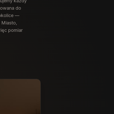
tujemy każdy
asowana do
okolice —
e Miasto,
więc pomiar