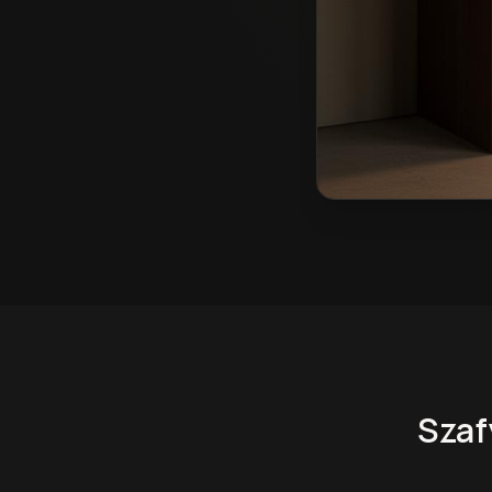
Szafy na wymiar w T
Szaf