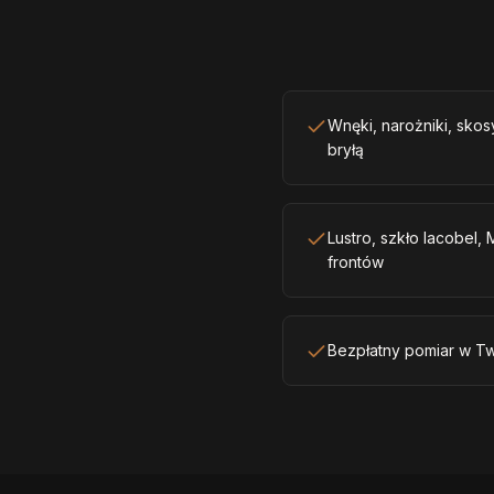
Wnęki, narożniki, sko
bryłą
Lustro, szkło lacobel,
frontów
Bezpłatny pomiar w T