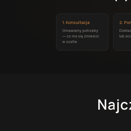
1. Konsultacja
2. Po
Omawiamy potrzeby
Dokład
— co ma się zmieścić
lub ści
w szafie.
Najc