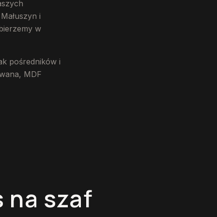
aszych
 Małuszyn i
 bierzemy w
ak pośredników i
nowana, MDF
 na szaf