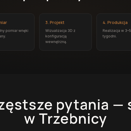
miar
3. Projekt
4. Produkcja
ny pomiar wnęki
Wizualizacja 3D z
Realizacja w 3–5
any.
konfiguracją
tygodni.
wewnętrzną.
zęstsze pytania —
w Trzebnicy