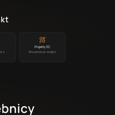
akt
Projekty 3D
ów z
Wizualizacje wnętrz
ebnicy