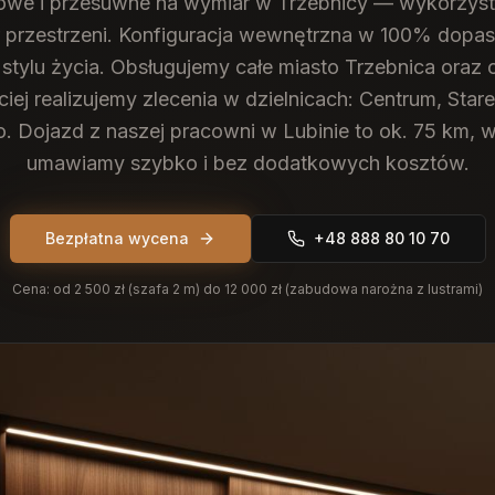
we i przesuwne na wymiar w Trzebnicy — wykorzys
 przestrzeni. Konfiguracja wewnętrzna w 100% dop
stylu życia.
Obsługujemy całe miasto Trzebnica oraz 
iej realizujemy zlecenia w dzielnicach: Centrum, Star
 Dojazd z naszej pracowni w Lubinie to ok. 75 km, 
umawiamy szybko i bez dodatkowych kosztów.
Bezpłatna wycena
+48 888 80 10 70
Cena:
od 2 500 zł (szafa 2 m) do 12 000 zł (zabudowa narożna z lustrami)