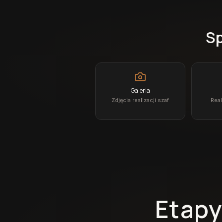
Sp
Galeria
Zdjęcia realizacji szaf
Real
Etapy