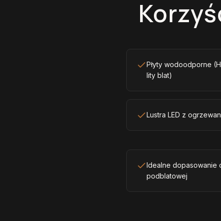
Korzyśc
Płyty wodoodporne (HD
lity blat)
Lustra LED z ogrzewan
Idealne dopasowanie d
podblatowej