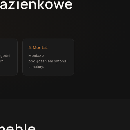
łazienkowe
5. Montaż
ygodni
Montaż z
rni.
podłączeniem syfonu i
armatury.
meble