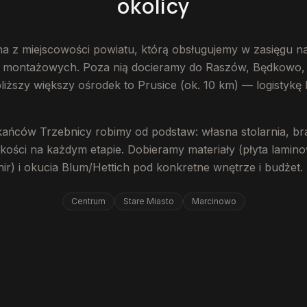
okolicy
na z miejscowości powiatu, którą obsługujemy w zasięgu n
s montażowych. Poza nią docieramy do Raszów, Będkowo,
iższy większy ośrodek to Prusice (ok. 10 km) — logistykę
kańców Trzebnicy robimy od podstaw: własna stolarnia, br
akości na każdym etapie. Dobieramy materiały (płyta lami
nir) i okucia Blum/Hettich pod konkretne wnętrze i budżet.
Centrum
Stare Miasto
Marcinowo