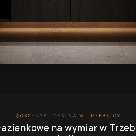
 wymiar w Trzebnicy
— przykładowa realizacja
OBSŁUGA LOKALNA
W TRZEBNICY
łazienkowe na wymiar
w Trzeb