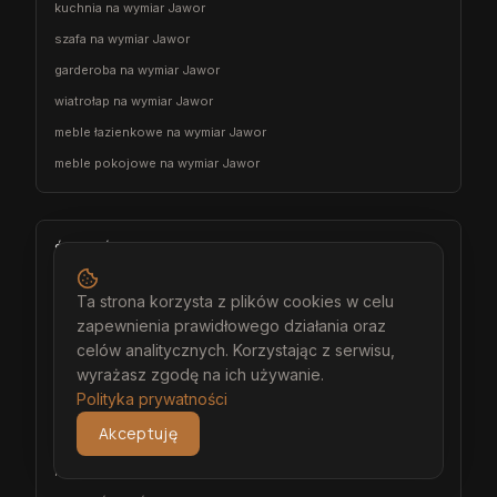
kuchnia na wymiar Jawor
szafa na wymiar Jawor
garderoba na wymiar Jawor
wiatrołap na wymiar Jawor
meble łazienkowe na wymiar Jawor
meble pokojowe na wymiar Jawor
Środa Śląska
architekt wnętrz Środa Śląska
Ta strona korzysta z plików cookies w celu
projektant wnętrz Środa Śląska
zapewnienia prawidłowego działania oraz
projekt wnętrz Środa Śląska
celów analitycznych. Korzystając z serwisu,
wyrażasz zgodę na ich używanie.
projektowanie wnętrz Środa Śląska
Polityka prywatności
aranżacja wnętrz Środa Śląska
Akceptuję
wizualizacja wnętrz Środa Śląska
meble na wymiar Środa Śląska