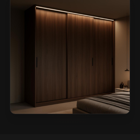
Szafy na wymiar w Piławie Górnej
— przykładowa real