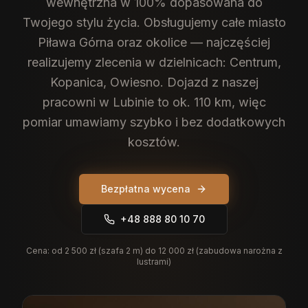
wewnętrzna w 100% dopasowana do
Twojego stylu życia.
Obsługujemy całe miasto
Piława Górna oraz okolice — najczęściej
realizujemy zlecenia w dzielnicach: Centrum,
Kopanica, Owiesno. Dojazd z naszej
pracowni w Lubinie to ok. 110 km, więc
pomiar umawiamy szybko i bez dodatkowych
kosztów.
Bezpłatna wycena
+48 888 80 10 70
Cena:
od 2 500 zł (szafa 2 m) do 12 000 zł (zabudowa narożna z
lustrami)