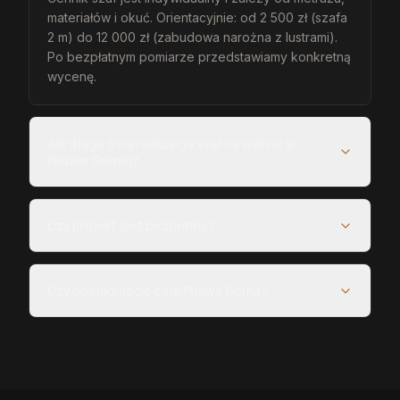
materiałów i okuć. Orientacyjnie: od 2 500 zł (szafa
2 m) do 12 000 zł (zabudowa narożna z lustrami).
Po bezpłatnym pomiarze przedstawiamy konkretną
wycenę.
Jak długo trwa realizacja szaf na wymiar w
Piławie Górnej?
Czy projekt jest bezpłatny?
Czy obsługujecie całe Piława Górna?