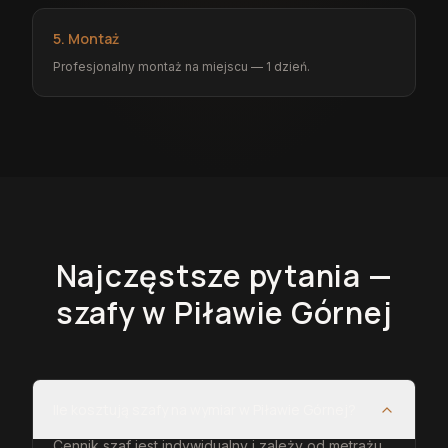
5. Montaż
Profesjonalny montaż na miejscu — 1 dzień.
Najczęstsze pytania —
szafy
w Piławie Górnej
Ile kosztują szafy na wymiar w Piławie Górnej?
Cennik szaf jest indywidualny i zależy od metrażu,