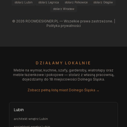
stolarz Lubin
stolarz Legnica
stolarz Polkowice
stolarz Głogów
stolarz Wrocław
©
2026
ROOMDESIGNER.PL — Wszelkie prawa zastrzeżone. |
Polityka prywatności
DZIAŁAMY LOKALNIE
Meble na wymiar, kuchnie, szafy, garderoby, wiatrołapy oraz
meble łazienkowe i pokojowe — stolarz z własną pracownią,
dojeżdżamy do 18 miejscowości Dolnego Śląska.
Zobacz pełną listę miast Dolnego Śląska →
Lubin
architekt wnętrz Lubin
projektant wnętrz Lubin