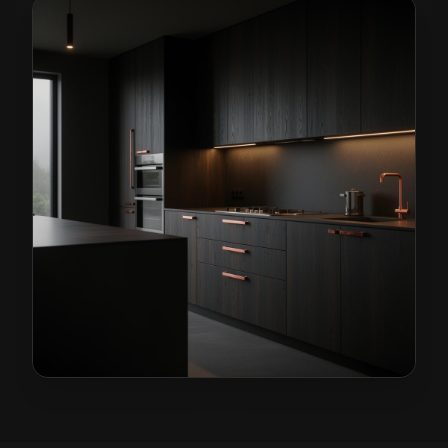
Kuchnie na wymiar w Piławie Górnej
— przykładowa re