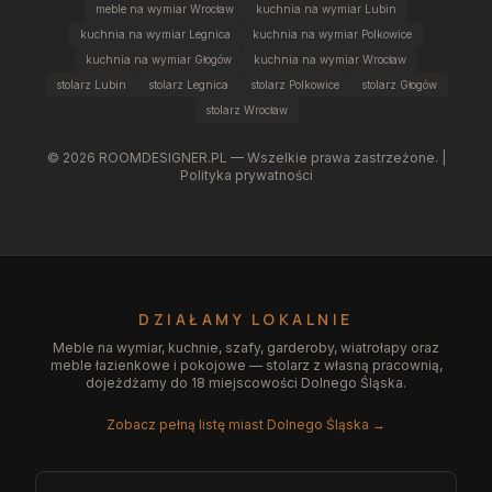
meble na wymiar Wrocław
kuchnia na wymiar Lubin
kuchnia na wymiar Legnica
kuchnia na wymiar Polkowice
kuchnia na wymiar Głogów
kuchnia na wymiar Wrocław
stolarz Lubin
stolarz Legnica
stolarz Polkowice
stolarz Głogów
stolarz Wrocław
©
2026
ROOMDESIGNER.PL — Wszelkie prawa zastrzeżone. |
Polityka prywatności
DZIAŁAMY LOKALNIE
Meble na wymiar, kuchnie, szafy, garderoby, wiatrołapy oraz
meble łazienkowe i pokojowe — stolarz z własną pracownią,
dojeżdżamy do 18 miejscowości Dolnego Śląska.
Zobacz pełną listę miast Dolnego Śląska →