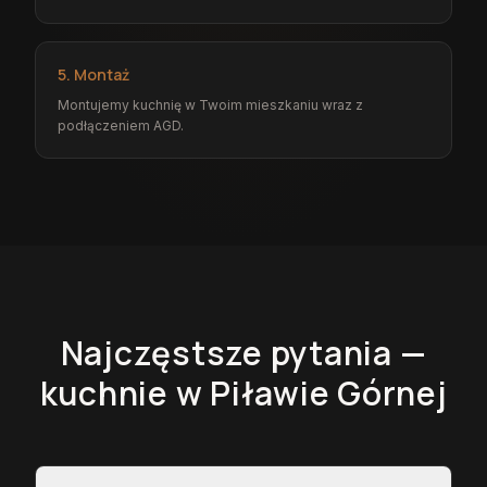
5. Montaż
Montujemy kuchnię w Twoim mieszkaniu wraz z
podłączeniem AGD.
Najczęstsze pytania —
kuchnie
w Piławie Górnej