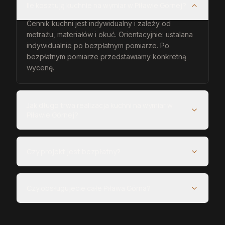
Ile kosztują kuchnie na wymiar w Piławie Górnej?
Cennik kuchni jest indywidualny i zależy od
metrażu, materiałów i okuć. Orientacyjnie: ustalana
indywidualnie po bezpłatnym pomiarze. Po
bezpłatnym pomiarze przedstawiamy konkretną
wycenę.
Jak długo trwa realizacja kuchni na wymiar w
Piławie Górnej?
Czy projekt jest bezpłatny?
Czy obsługujecie całe Piława Górna?