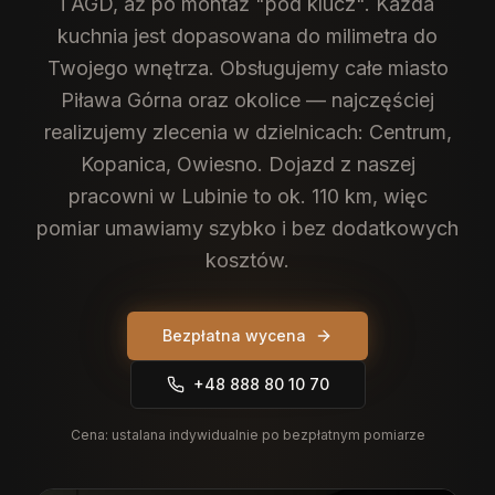
i AGD, aż po montaż "pod klucz". Każda
kuchnia jest dopasowana do milimetra do
Twojego wnętrza.
Obsługujemy całe miasto
Piława Górna oraz okolice — najczęściej
realizujemy zlecenia w dzielnicach: Centrum,
Kopanica, Owiesno. Dojazd z naszej
pracowni w Lubinie to ok. 110 km, więc
pomiar umawiamy szybko i bez dodatkowych
kosztów.
Bezpłatna wycena
+48 888 80 10 70
Cena:
ustalana indywidualnie po bezpłatnym pomiarze