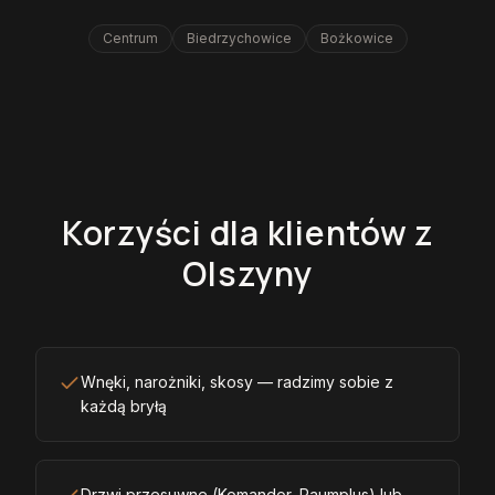
Centrum
Biedrzychowice
Bożkowice
Korzyści dla klientów z
Olszyny
Wnęki, narożniki, skosy — radzimy sobie z
każdą bryłą
Drzwi przesuwne (Komandor, Raumplus) lub