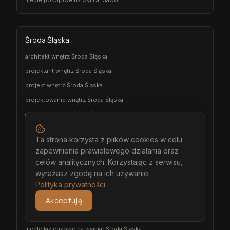
meble pokojowe na wymiar Jawor
Środa Śląska
architekt wnętrz Środa Śląska
projektant wnętrz Środa Śląska
projekt wnętrz Środa Śląska
projektowanie wnętrz Środa Śląska
aranżacja wnętrz Środa Śląska
wizualizacja wnętrz Środa Śląska
Ta strona korzysta z plików cookies w celu
meble na wymiar Środa Śląska
zapewnienia prawidłowego działania oraz
stolarz Środa Śląska
celów analitycznych. Korzystając z serwisu,
kuchnia na wymiar Środa Śląska
wyrażasz zgodę na ich używanie.
Polityka prywatności
szafa na wymiar Środa Śląska
Akceptuję
garderoba na wymiar Środa Śląska
wiatrołap na wymiar Środa Śląska
meble łazienkowe na wymiar Środa Śląska