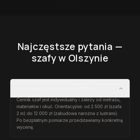
Najczęstsze pytania —
szafy
w Olszynie
Ile kosztują szafy na wymiar w Olszynie?
Cennik szaf jest indywidualny i zależy od metrażu,
materiałów i okuć. Orientacyjnie: od 2 500 zł (szafa
2 m) do 12 000 zł (zabudowa narożna z lustrami).
Po bezpłatnym pomiarze przedstawiamy konkretną
wycenę.