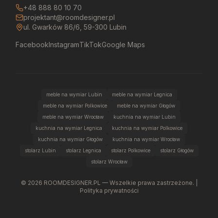
+48 888 80 10 70
projektant@roomdesigner.pl
ul. Gwarków 86/6, 59-300 Lubin
Facebook
Instagram
TikTok
Google Maps
meble na wymiar Lubin
meble na wymiar Legnica
meble na wymiar Polkowice
meble na wymiar Głogów
meble na wymiar Wrocław
kuchnia na wymiar Lubin
kuchnia na wymiar Legnica
kuchnia na wymiar Polkowice
kuchnia na wymiar Głogów
kuchnia na wymiar Wrocław
stolarz Lubin
stolarz Legnica
stolarz Polkowice
stolarz Głogów
stolarz Wrocław
©
2026
ROOMDESIGNER.PL — Wszelkie prawa zastrzeżone. |
Polityka prywatności