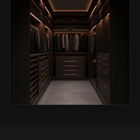
Garderoby na wymiar w Olszynie
— przykładowa reali