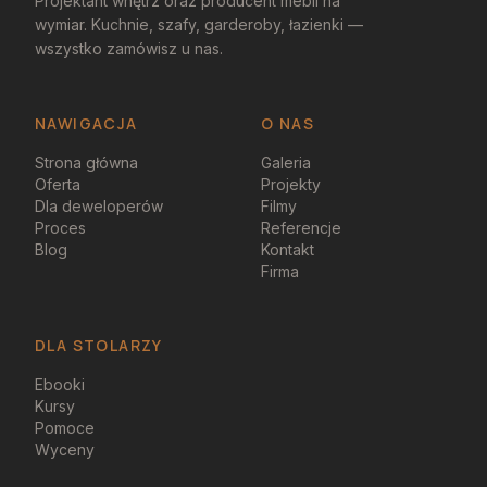
Projektant wnętrz oraz producent mebli na
wymiar. Kuchnie, szafy, garderoby, łazienki —
wszystko zamówisz u nas.
NAWIGACJA
O NAS
Strona główna
Galeria
Oferta
Projekty
Dla deweloperów
Filmy
Proces
Referencje
Blog
Kontakt
Firma
DLA STOLARZY
Ebooki
Kursy
Pomoce
Wyceny