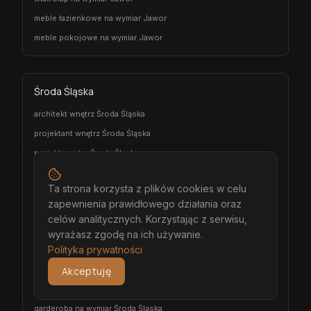
meble łazienkowe na wymiar Jawor
meble pokojowe na wymiar Jawor
Środa Śląska
architekt wnętrz Środa Śląska
projektant wnętrz Środa Śląska
projekt wnętrz Środa Śląska
projektowanie wnętrz Środa Śląska
Ta strona korzysta z plików cookies w celu
aranżacja wnętrz Środa Śląska
zapewnienia prawidłowego działania oraz
wizualizacja wnętrz Środa Śląska
celów analitycznych. Korzystając z serwisu,
meble na wymiar Środa Śląska
wyrażasz zgodę na ich używanie.
Polityka prywatności
stolarz Środa Śląska
kuchnia na wymiar Środa Śląska
Akceptuję
szafa na wymiar Środa Śląska
garderoba na wymiar Środa Śląska