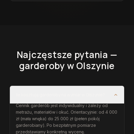
Najczęstsze pytania —
garderoby
w Olszynie
Ile kosztują garderoby na wymiar w Olszynie?
Cennik garderób jest indywidualny i zależy od
metrażu, materiałów i okuć. Orientacyjnie: od 4 000
zł (mała wnęka) do 25 000 zł (pełen pokój
garderobiany). Po bezpłatnym pomiarze
przedstawiamy konkretną wycenę.