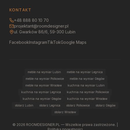
KONTAKT
+48 888 80 10 70
projektant@roomdesigner.pl
ul. Gwarków 86/6, 59-300 Lubin
Facebook
Instagram
TikTok
Google Maps
meble na wymiar Lubin
meble na wymiar Legnica
meble na wymiar Polkowice
meble na wymiar Głogów
meble na wymiar Wrocław
kuchnia na wymiar Lubin
kuchnia na wymiar Legnica
kuchnia na wymiar Polkowice
kuchnia na wymiar Głogów
kuchnia na wymiar Wrocław
stolarz Lubin
stolarz Legnica
stolarz Polkowice
stolarz Głogów
stolarz Wrocław
©
2026
ROOMDESIGNER.PL — Wszelkie prawa zastrzeżone. |
Polityka prywatności