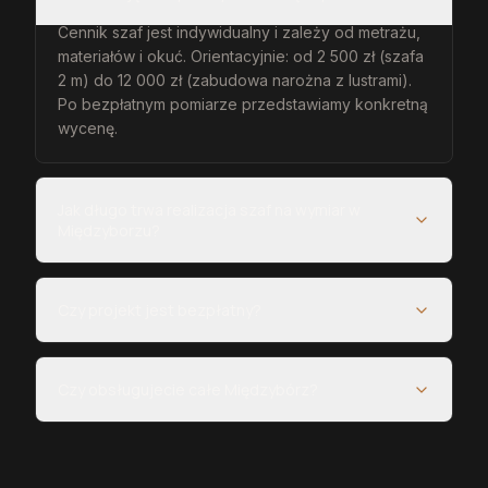
Cennik szaf jest indywidualny i zależy od metrażu,
materiałów i okuć. Orientacyjnie: od 2 500 zł (szafa
2 m) do 12 000 zł (zabudowa narożna z lustrami).
Po bezpłatnym pomiarze przedstawiamy konkretną
wycenę.
Jak długo trwa realizacja szaf na wymiar w
Międzyborzu?
Czy projekt jest bezpłatny?
Czy obsługujecie całe Międzybórz?