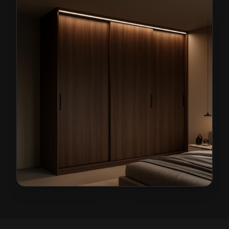
Szafy na wymiar w Międzyborzu
— przykładowa reali