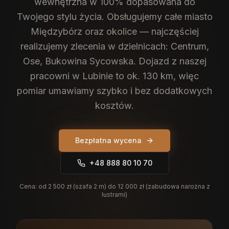
wewnętrzna w 100% dopasowana do
Twojego stylu życia.
Obsługujemy całe miasto
Międzybórz oraz okolice — najczęściej
realizujemy zlecenia w dzielnicach: Centrum,
Ose, Bukowina Sycowska. Dojazd z naszej
pracowni w Lubinie to ok. 130 km, więc
pomiar umawiamy szybko i bez dodatkowych
kosztów.
Bezpłatna wycena
+48 888 80 10 70
Cena:
od 2 500 zł (szafa 2 m) do 12 000 zł (zabudowa narożna z
lustrami)