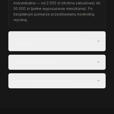
indywidualna — od 2 500 zł (drobna zabudowa) do
50 000 zł (pełne wyposażenie mieszkania). Po
bezpłatnym pomiarze przedstawiamy konkretną
wycenę.
Jak długo trwa realizacja mebli na wymiar w
Międzyborzu?
Czy projekt jest bezpłatny?
Czy obsługujecie całe Międzybórz?