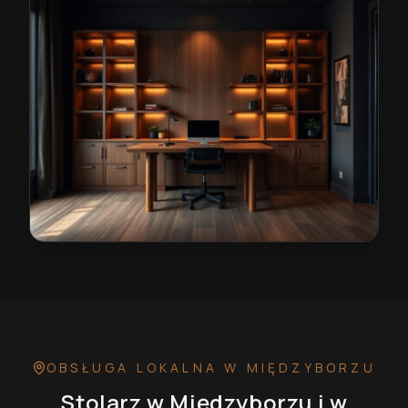
Stolarz w Międzyborzu
— przykładowa realizacja
OBSŁUGA LOKALNA
W MIĘDZYBORZU
Stolarz
w Międzyborzu
i w