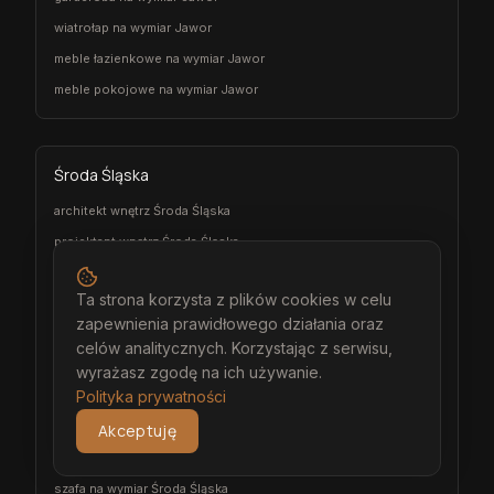
wiatrołap na wymiar Jawor
meble łazienkowe na wymiar Jawor
meble pokojowe na wymiar Jawor
Środa Śląska
architekt wnętrz Środa Śląska
projektant wnętrz Środa Śląska
projekt wnętrz Środa Śląska
Ta strona korzysta z plików cookies w celu
projektowanie wnętrz Środa Śląska
zapewnienia prawidłowego działania oraz
aranżacja wnętrz Środa Śląska
celów analitycznych. Korzystając z serwisu,
wizualizacja wnętrz Środa Śląska
wyrażasz zgodę na ich używanie.
Polityka prywatności
meble na wymiar Środa Śląska
stolarz Środa Śląska
Akceptuję
kuchnia na wymiar Środa Śląska
szafa na wymiar Środa Śląska