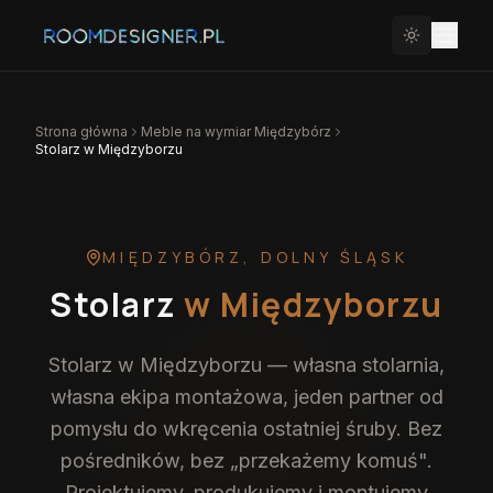
Strona główna
Meble na wymiar
Międzybórz
Stolarz w Międzyborzu
MIĘDZYBÓRZ
,
DOLNY ŚLĄSK
Stolarz
w Międzyborzu
Stolarz w Międzyborzu — własna stolarnia,
własna ekipa montażowa, jeden partner od
pomysłu do wkręcenia ostatniej śruby. Bez
pośredników, bez „przekażemy komuś".
Projektujemy, produkujemy i montujemy