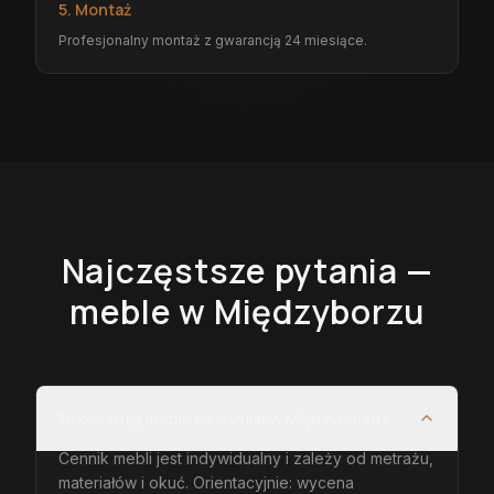
5. Montaż
Profesjonalny montaż z gwarancją 24 miesiące.
Najczęstsze pytania —
meble
w Międzyborzu
Ile kosztują meble na wymiar w Międzyborzu?
Cennik mebli jest indywidualny i zależy od metrażu,
materiałów i okuć. Orientacyjnie: wycena