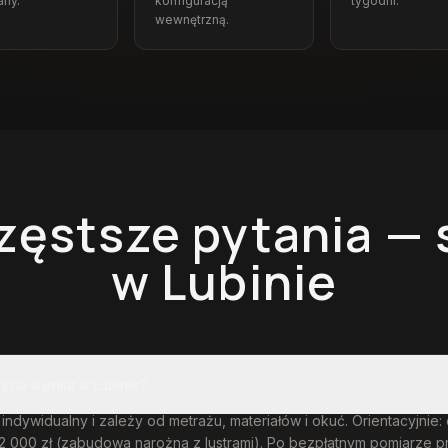
any.
konfiguracją
tygodni.
wewnętrzną.
zęstsze pytania —
w Lubinie
fy na wymiar w Lubinie?
 indywidualny i zależy od metrażu, materiałów i okuć. Orientacyjnie:
12 000 zł (zabudowa narożna z lustrami). Po bezpłatnym pomiarze 