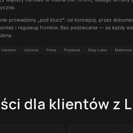
tyczne.
inie prowadzimy „pod klucz": od koncepcji, przez dokumen
montaż i regulację frontów. Bez podzlecania — za każdy e
ubina.
Centrum
Ustronie
Polna
Przylesie
Stary Lubin
Małomice
ści dla klientów z 