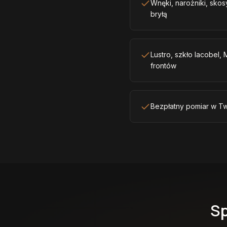
Wnęki, narożniki, sko
bryłą
Lustro, szkło lacobel,
frontów
Bezpłatny pomiar w T
Sp