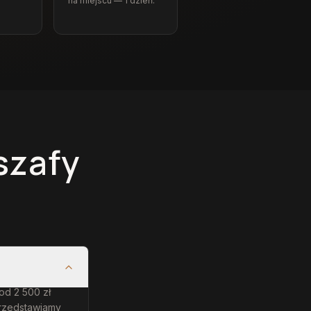
na miejscu — 1 dzień.
szafy
 od 2 500 zł
przedstawiamy