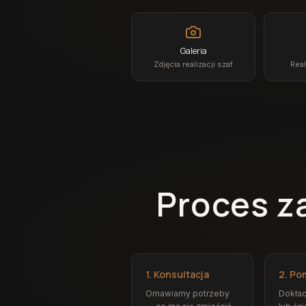
Galeria
Zdjęcia realizacji szaf
Real
Proces z
1. Konsultacja
2. Po
Omawiamy potrzeby
Dokład