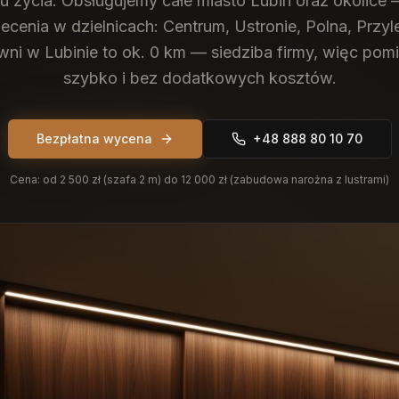
u życia.
Obsługujemy całe miasto Lubin oraz okolice 
lecenia w dzielnicach: Centrum, Ustronie, Polna, Przyl
wni w Lubinie to ok. 0 km — siedziba firmy, więc po
szybko i bez dodatkowych kosztów.
Bezpłatna wycena
+48 888 80 10 70
Cena:
od 2 500 zł (szafa 2 m) do 12 000 zł (zabudowa narożna z lustrami)