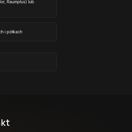
r, Raumplus) lub
h i półkach
akt