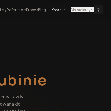
ilmy
Referencje
Proces
Blog
Kontakt
Dla stolarzy
ubinie
ujemy każdy
asowana do