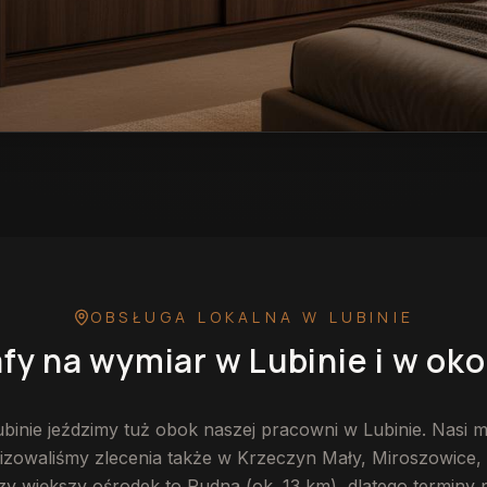
ubinie
— przykładowa realizacja
OBSŁUGA LOKALNA
W LUBINIE
fy na wymiar
w Lubinie
i w oko
binie jeździmy tuż obok naszej pracowni w Lubinie. Nasi m
lizowaliśmy zlecenia także w Krzeczyn Mały, Miroszowice,
szy większy ośrodek to Rudna (ok. 13 km), dlatego terminy 