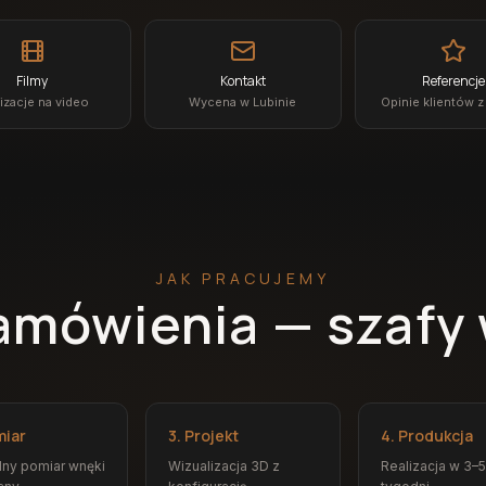
Filmy
Kontakt
Referencje
izacje na video
Wycena w Lubinie
Opinie klientów z
JAK PRACUJEMY
amówienia — szafy 
miar
3. Projekt
4. Produkcja
ny pomiar wnęki
Wizualizacja 3D z
Realizacja w 3–5