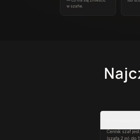
— co ma się zmieścić
lub ści
w szafie.
Najc
Ile kosztują sza
Cennik szaf jest
(szafa 2 m) do 