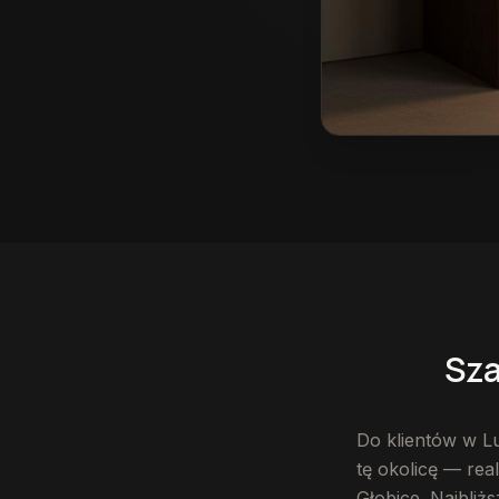
Szafy na wymiar w L
Sza
Do klientów w Lu
tę okolicę — rea
Głobice. Najbliż