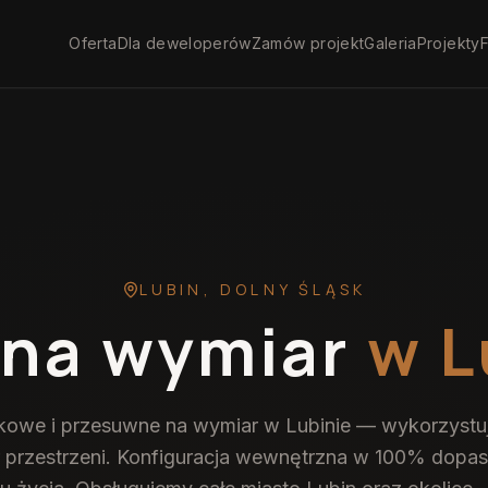
Oferta
Dla deweloperów
Zamów projekt
Galeria
Projekty
F
LUBIN
,
DOLNY ŚLĄSK
 na wymiar
w L
owe i przesuwne na wymiar w Lubinie — wykorzyst
 przestrzeni. Konfiguracja wewnętrzna w 100% dop