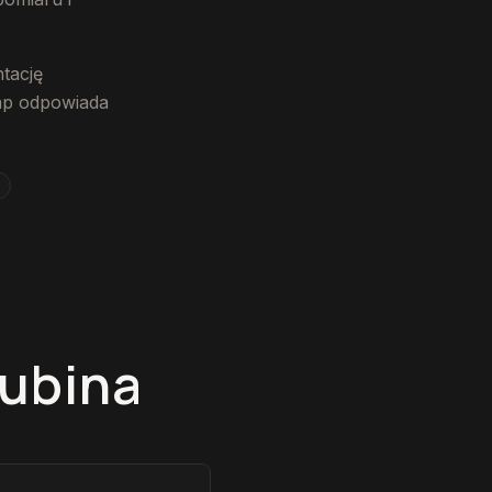
tację
tap odpowiada
Lubina