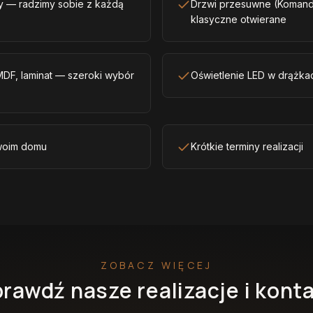
sy — radzimy sobie z każdą
Drzwi przesuwne (Komando
klasyczne otwierane
 MDF, laminat — szeroki wybór
Oświetlenie LED w drążkac
woim domu
Krótkie terminy realizacji
ZOBACZ WIĘCEJ
rawdź nasze realizacje i kont