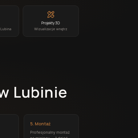
Projekty 3D
 Lubina
Wizualizacje wnętrz
w Lubinie
5. Montaż
Profesjonalny montaż