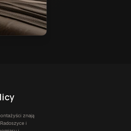
licy
ontażyści znają
 Radoszyce i
pomiaru i