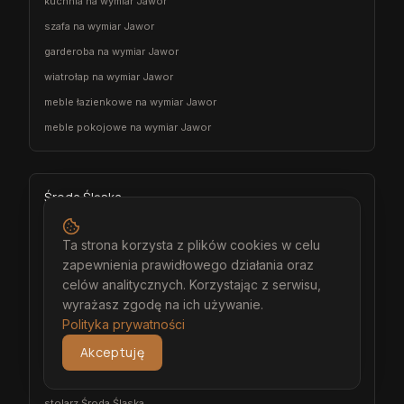
kuchnia na wymiar Jawor
szafa na wymiar Jawor
garderoba na wymiar Jawor
wiatrołap na wymiar Jawor
meble łazienkowe na wymiar Jawor
meble pokojowe na wymiar Jawor
Środa Śląska
architekt wnętrz Środa Śląska
Ta strona korzysta z plików cookies w celu
projektant wnętrz Środa Śląska
zapewnienia prawidłowego działania oraz
projekt wnętrz Środa Śląska
celów analitycznych. Korzystając z serwisu,
projektowanie wnętrz Środa Śląska
wyrażasz zgodę na ich używanie.
Polityka prywatności
aranżacja wnętrz Środa Śląska
Akceptuję
wizualizacja wnętrz Środa Śląska
meble na wymiar Środa Śląska
stolarz Środa Śląska