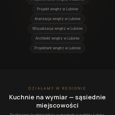
Projekt wnętrz
w Lubinie
Aranżacja wnętrz
w Lubinie
Wizualizacja wnętrz
w Lubinie
Architekt wnętrz
w Lubinie
Projektant wnętrz
w Lubinie
DZIAŁAMY W REGIONIE
Kuchnie na wymiar
— sąsiednie
miejscowości
Realizujemy
kuchnie
także w miastach w pobliżu
Lubina
.