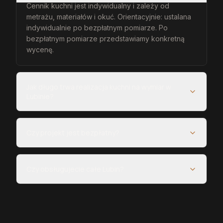
Cennik kuchni jest indywidualny i zależy od
metrażu, materiałów i okuć. Orientacyjnie: ustalana
indywidualnie po bezpłatnym pomiarze. Po
bezpłatnym pomiarze przedstawiamy konkretną
wycenę.
Jak długo trwa realizacja kuchni na wymiar w
Lubinie?
Czy projekt jest bezpłatny?
Czy obsługujecie całe Lubin?