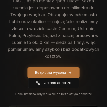
i AGD, aż po montaż "pod klucz". Każda
kuchnia jest dopasowana do milimetra do
Twojego wnętrza.
Obsługujemy całe miasto
Lubin oraz okolice — najczęściej realizujemy
zlecenia w dzielnicach: Centrum, Ustronie,
Polna, Przylesie. Dojazd z naszej pracowni w
Lubinie to ok. 0 km — siedziba firmy, więc
pomiar umawiamy szybko i bez dodatkowych
kosztów.
Bezpłatna wycena
+48 888 80 10 70
Cena:
ustalana indywidualnie po bezpłatnym pomiarze