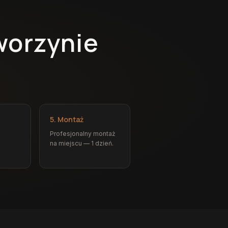
worzynie
5. Montaż
Profesjonalny montaż
na miejscu — 1 dzień.