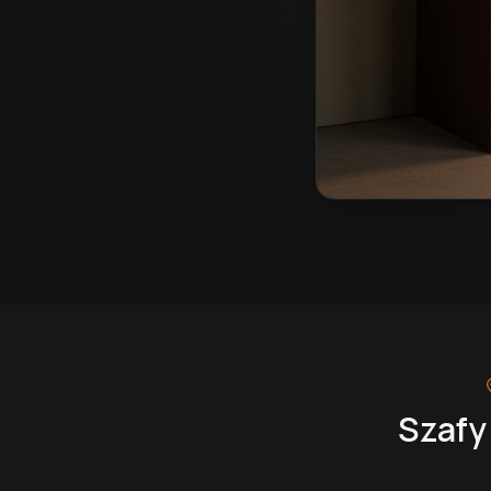
Szafy na wymiar w J
Szafy