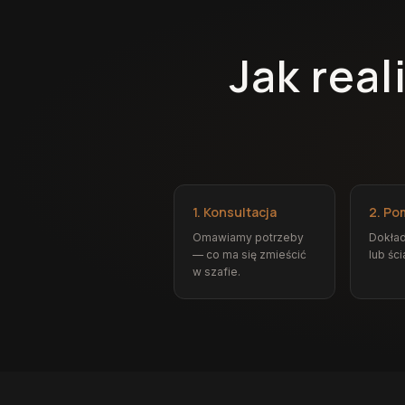
Jak rea
1. Konsultacja
2. Po
Omawiamy potrzeby
Dokład
— co ma się zmieścić
lub ści
w szafie.