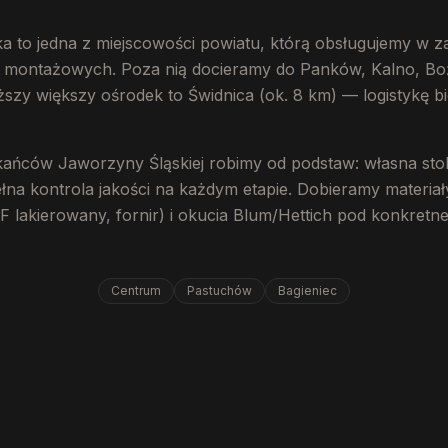
a to jedna z miejscowości powiatu, którą obsługujemy w z
s montażowych. Poza nią docieramy do Panków, Kalno, Bo
ższy większy ośrodek to Świdnica (ok. 8 km) — logistykę 
kańców Jaworzyny Śląskiej robimy od podstaw: własna stol
łna kontrola jakości na każdym etapie. Dobieramy materiały
lakierowany, fornir) i okucia Blum/Hettich pod konkretne
Centrum
Pastuchów
Bagieniec