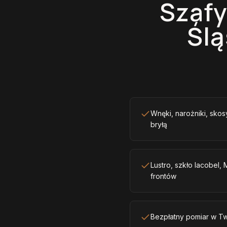
Szafy
Ślą
Wnęki, narożniki, sko
bryłą
Lustro, szkło lacobel,
frontów
Bezpłatny pomiar w T