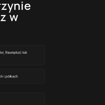
rzynie
sz w
r, Raumplus) lub
h i półkach