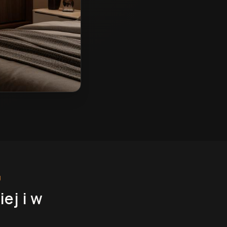
J
iej
i w