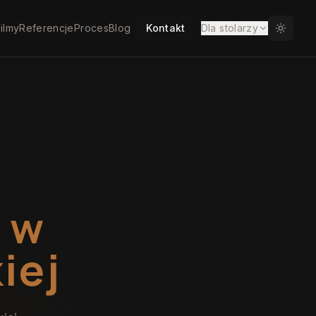
ilmy
Referencje
Proces
Blog
Kontakt
Dla stolarzy
w
iej