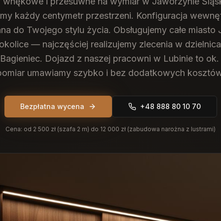
 wnękowe i przesuwne na wymiar w Jaworzynie Śląs
my każdy centymetr przestrzeni. Konfiguracja wewn
a do Twojego stylu życia.
Obsługujemy całe miasto
okolice — najczęściej realizujemy zlecenia w dzielnic
Bagieniec. Dojazd z naszej pracowni w Lubinie to ok.
pomiar umawiamy szybko i bez dodatkowych kosztów
Bezpłatna wycena
+48 888 80 10 70
Cena:
od 2 500 zł (szafa 2 m) do 12 000 zł (zabudowa narożna z lustrami)