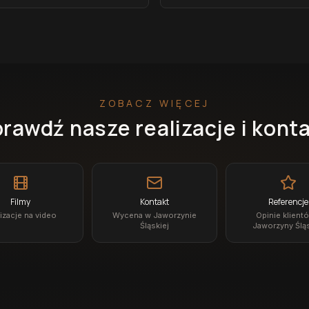
ZOBACZ WIĘCEJ
rawdź nasze realizacje i kont
Filmy
Kontakt
Referencje
izacje na video
Wycena w Jaworzynie
Opinie klient
Śląskiej
Jaworzyny Śląs