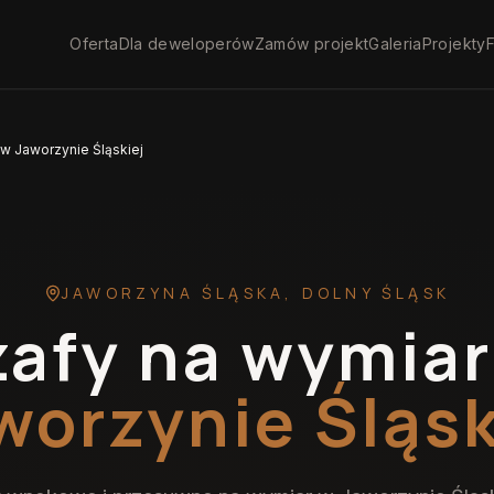
Oferta
Dla deweloperów
Zamów projekt
Galeria
Projekty
F
 w Jaworzynie Śląskiej
JAWORZYNA ŚLĄSKA
,
DOLNY ŚLĄSK
zafy na wymiar
worzynie Śląsk