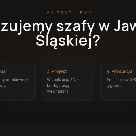
JAK PRACUJEMY
lizujemy szafy w Ja
Śląskiej?
miar
3. Projekt
4. Produkcja
ny pomiar wnęki
Wizualizacja 3D z
Realizacja w 3–5
any.
konfiguracją
tygodni.
wewnętrzną.