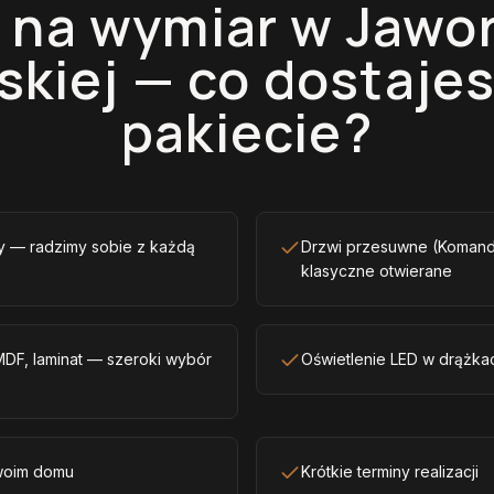
 na wymiar w Jawo
skiej — co dostaje
pakiecie?
sy — radzimy sobie z każdą
Drzwi przesuwne (Komando
klasyczne otwierane
 MDF, laminat — szeroki wybór
Oświetlenie LED w drążkac
woim domu
Krótkie terminy realizacji