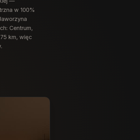
kiej —
ętrzna w 100%
 Jaworzyna
ach: Centrum,
 75 km, więc
.