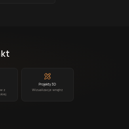
akt
Projekty 3D
ów z
Wizualizacje wnętrz
kiej