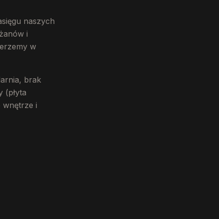
asięgu naszych
żanów i
bierzemy w
arnia, brak
 (płyta
 wnętrze i