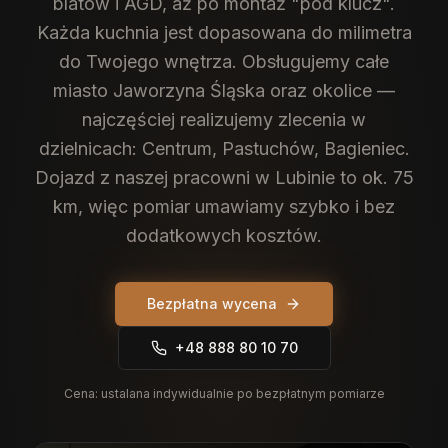
blatów i AGD, aż po montaż "pod klucz".
Każda kuchnia jest dopasowana do milimetra
do Twojego wnętrza.
Obsługujemy całe
miasto Jaworzyna Śląska oraz okolice —
najczęściej realizujemy zlecenia w
dzielnicach: Centrum, Pastuchów, Bagieniec.
Dojazd z naszej pracowni w Lubinie to ok. 75
km, więc pomiar umawiamy szybko i bez
dodatkowych kosztów.
Bezpłatna wycena
+48 888 80 10 70
Cena:
ustalana indywidualnie po bezpłatnym pomiarze