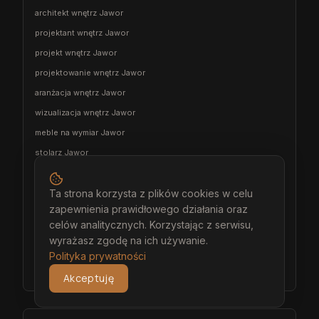
architekt wnętrz Jawor
projektant wnętrz Jawor
projekt wnętrz Jawor
projektowanie wnętrz Jawor
aranżacja wnętrz Jawor
wizualizacja wnętrz Jawor
meble na wymiar Jawor
stolarz Jawor
kuchnia na wymiar Jawor
szafa na wymiar Jawor
Ta strona korzysta z plików cookies w celu
zapewnienia prawidłowego działania oraz
garderoba na wymiar Jawor
celów analitycznych. Korzystając z serwisu,
wiatrołap na wymiar Jawor
wyrażasz zgodę na ich używanie.
meble łazienkowe na wymiar Jawor
Polityka prywatności
meble pokojowe na wymiar Jawor
Akceptuję