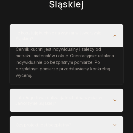
Śląskiej
Ile kosztują kuchnie na wymiar w Jaworzynie
Śląskiej?
Cennik kuchni jest indywidualny i zależy od
metrażu, materiałów i okuć. Orientacyjnie: ustalana
indywidualnie po bezpłatnym pomiarze. Po
bezpłatnym pomiarze przedstawiamy konkretną
wycenę.
Jak długo trwa realizacja kuchni na wymiar w
Jaworzynie Śląskiej?
Czy projekt jest bezpłatny?