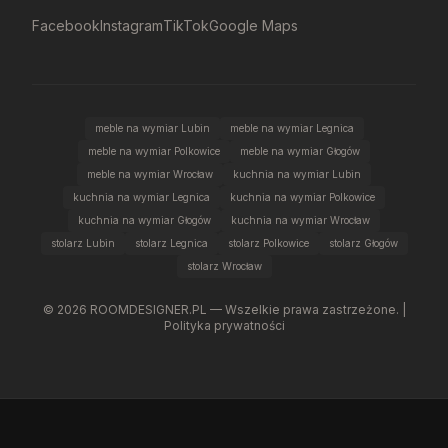
Facebook
Instagram
TikTok
Google Maps
meble na wymiar Lubin
meble na wymiar Legnica
meble na wymiar Polkowice
meble na wymiar Głogów
meble na wymiar Wrocław
kuchnia na wymiar Lubin
kuchnia na wymiar Legnica
kuchnia na wymiar Polkowice
kuchnia na wymiar Głogów
kuchnia na wymiar Wrocław
stolarz Lubin
stolarz Legnica
stolarz Polkowice
stolarz Głogów
stolarz Wrocław
©
2026
ROOMDESIGNER.PL — Wszelkie prawa zastrzeżone. |
Polityka prywatności