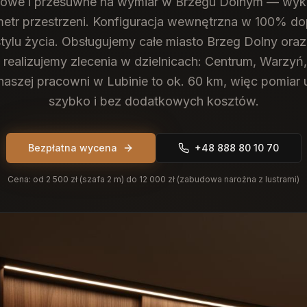
owe i przesuwne na wymiar w Brzegu Dolnym — wyk
etr przestrzeni. Konfiguracja wewnętrzna w 100% 
ylu życia.
Obsługujemy całe miasto Brzeg Dolny oraz
j realizujemy zlecenia w dzielnicach: Centrum, Warzyń
naszej pracowni w Lubinie to ok. 60 km, więc pomia
szybko i bez dodatkowych kosztów.
Bezpłatna wycena
+48 888 80 10 70
Cena:
od 2 500 zł (szafa 2 m) do 12 000 zł (zabudowa narożna z lustrami)