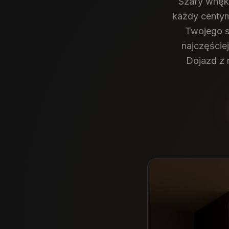
Szafy wnęk
każdy centym
Twojego st
najczęście
Dojazd z 