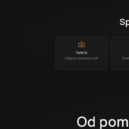
Sp
Galeria
Zdjęcia realizacji szaf
Real
Od pom