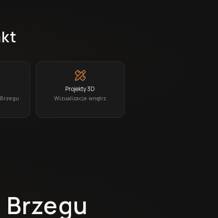
akt
Projekty 3D
 Brzegu
Wizualizacje wnętrz
 Brzegu