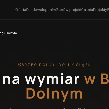
Oferta
Dla deweloperów
Zamów projekt
Galeria
Projekty
F
zegu Dolnym
BRZEG DOLNY
,
DOLNY ŚLĄSK
 na wymiar
w 
Dolnym