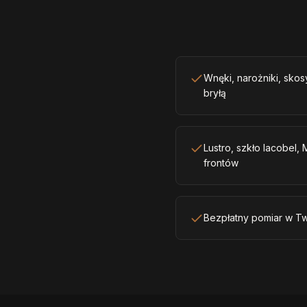
Wnęki, narożniki, sko
bryłą
Lustro, szkło lacobel,
frontów
Bezpłatny pomiar w T