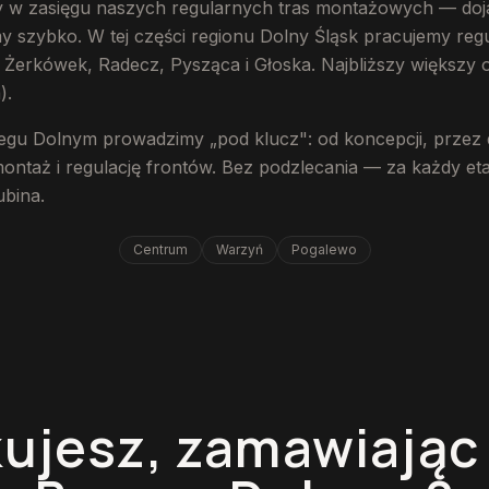
y w zasięgu naszych regularnych tras montażowych — doj
szybko. W tej części regionu Dolny Śląsk pracujemy regul
 Żerkówek, Radecz, Pysząca i Głoska. Najbliższy większy 
).
zegu Dolnym prowadzimy „pod klucz": od koncepcji, przez
montaż i regulację frontów. Bez podzlecania — za każdy e
ubina.
Centrum
Warzyń
Pogalewo
ujesz, zamawiając