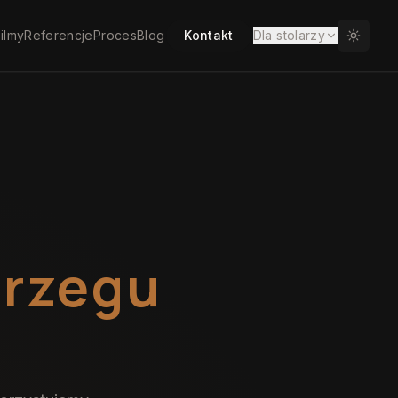
ilmy
Referencje
Proces
Blog
Kontakt
Dla stolarzy
Brzegu