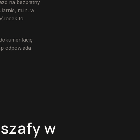
azd na bezpłatny
arnie, m.in. w
ośrodek to
 dokumentację
tap odpowiada
 szafy w