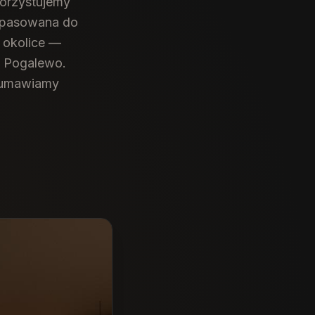
orzystujemy
dopasowana do
 okolice —
, Pogalewo.
r umawiamy