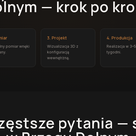
lnym — krok po kr
miar
3. Projekt
4. Produkcja
ny pomiar wnęki
Wizualizacja 3D z
Realizacja w 3–5
any.
konfiguracją
tygodni.
wewnętrzną.
zęstsze pytania —