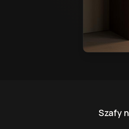
Szafy na wymiar w 
Szafy 