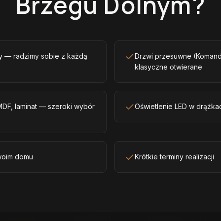
Brzegu Dolnym?
sy — radzimy sobie z każdą
Drzwi przesuwne (Komando
klasyczne otwierane
 MDF, laminat — szeroki wybór
Oświetlenie LED w drążkac
woim domu
Krótkie terminy realizacji