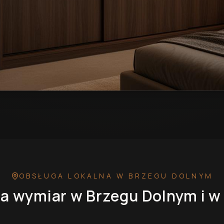
Brzegu Dolnym
— przykładowa realizacja
OBSŁUGA LOKALNA
W BRZEGU DOLNYM
na wymiar
w Brzegu Dolnym
i w