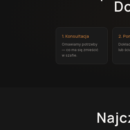
Do
1. Konsultacja
2. Po
Omawiamy potrzeby
Dokład
— co ma się zmieścić
lub ści
w szafie.
Najc