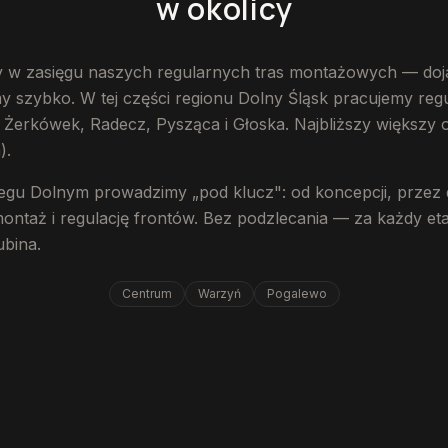
w okolicy
y w zasięgu naszych regularnych tras montażowych — doj
szybko. W tej części regionu Dolny Śląsk pracujemy regul
 Żerkówek, Radecz, Pysząca i Głoska. Najbliższy większy 
).
zegu Dolnym prowadzimy „pod klucz": od koncepcji, przez
montaż i regulację frontów. Bez podzlecania — za każdy e
ubina.
Centrum
Warzyń
Pogalewo