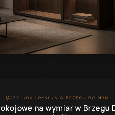
wymiar w Brzegu Dolnym
— przykładowa realizacja
OBSŁUGA LOKALNA
W BRZEGU DOLNYM
pokojowe na wymiar
w Brzegu 