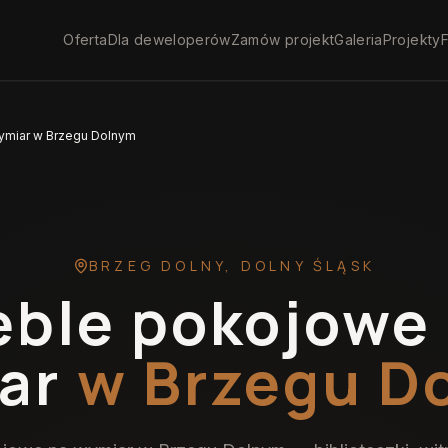
Oferta
Dla deweloperów
Zamów projekt
Galeria
Projekty
F
ymiar w Brzegu Dolnym
BRZEG DOLNY
,
DOLNY ŚLĄSK
ble pokojowe
ar
w Brzegu D