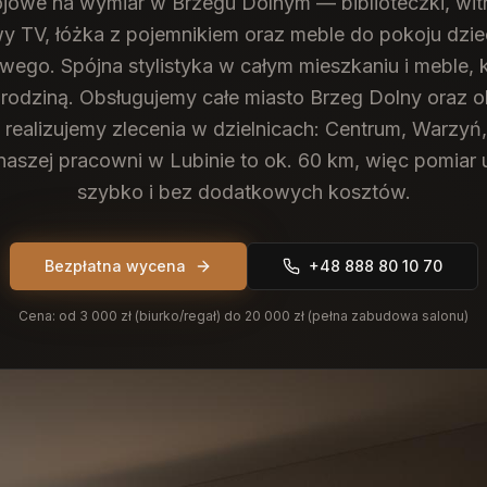
owe na wymiar w Brzegu Dolnym — biblioteczki, witr
 TV, łóżka z pojemnikiem oraz meble do pokoju dzie
ego. Spójna stylistyka w całym mieszkaniu i meble, 
rodziną.
Obsługujemy całe miasto Brzeg Dolny oraz o
j realizujemy zlecenia w dzielnicach: Centrum, Warzyń
naszej pracowni w Lubinie to ok. 60 km, więc pomia
szybko i bez dodatkowych kosztów.
Bezpłatna wycena
+48 888 80 10 70
Cena:
od 3 000 zł (biurko/regał) do 20 000 zł (pełna zabudowa salonu)