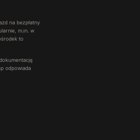
azd na bezpłatny
arnie, m.in. w
ośrodek to
 dokumentację
tap odpowiada