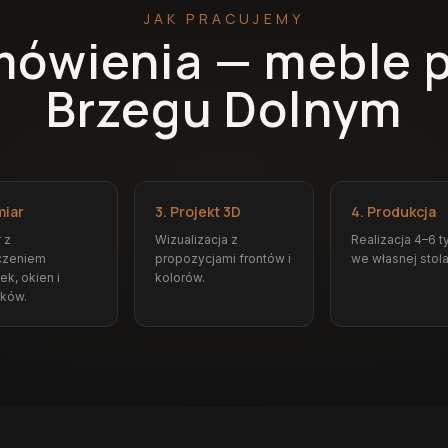
JAK PRACUJEMY
mówienia — meble 
Brzegu Dolnym
miar
3. Projekt 3D
4. Produkcja
 z
Wizualizacja z
Realizacja 4–6 t
czeniem
propozycjami frontów i
we własnej stola
ek, okien i
kolorów.
ików.