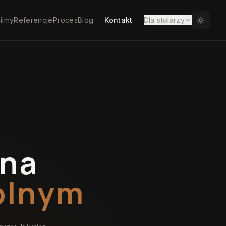
ilmy
Referencje
Proces
Blog
Kontakt
Dla stolarzy
 na
olnym