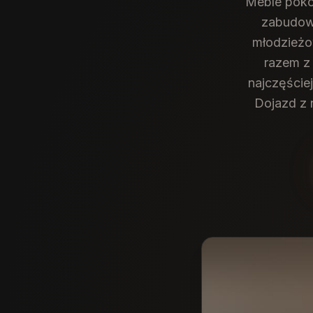
Meble pokoj
zabudowy
młodzieżow
razem z 
najczęście
Dojazd z 