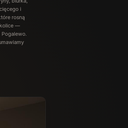
yny, biurka,
cięcego i
które rosną
kolice —
, Pogalewo.
r umawiamy