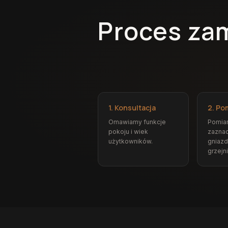
Proces za
1. Konsultacja
2. Po
Omawiamy funkcje
Pomiar
pokoju i wiek
zazna
użytkowników.
gniazd
grzejn