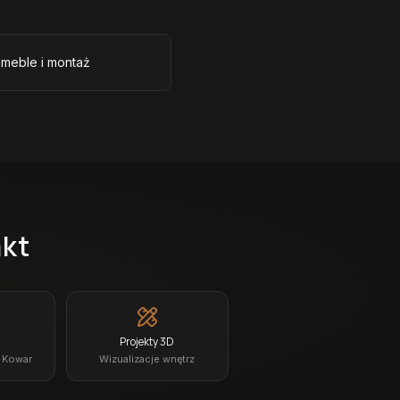
 meble i montaż
akt
Projekty 3D
z Kowar
Wizualizacje wnętrz