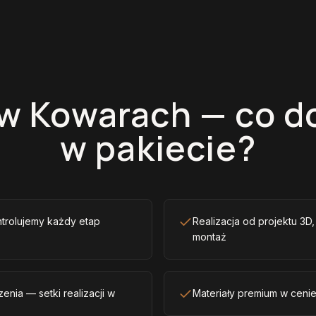
 w Kowarach — co d
w pakiecie?
ntrolujemy każdy etap
Realizacja od projektu 3D
montaż
enia — setki realizacji w
Materiały premium w ceni