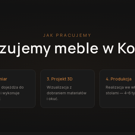
JAK PRACUJEMY
lizujemy meble w K
miar
3. Projekt 3D
4. Produkcja
z dojeżdża do
Wizualizacja z
Realizacja we w
 i wykonuje
dobraniem materiałów
stolarni — 4–6 t
.
i okuć.