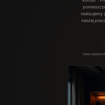
komuś". Pr
pomieszcze
realizujemy
naszej prac
Cena:
wycena in