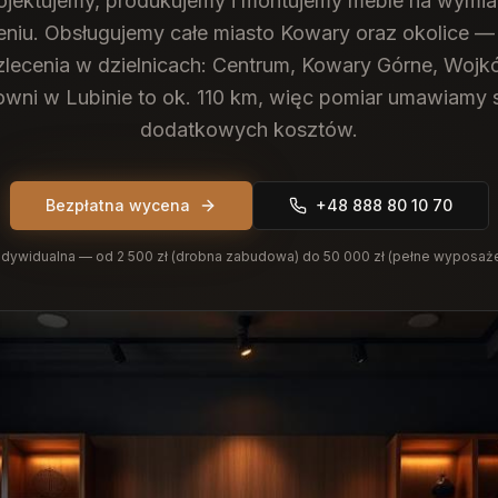
ojektujemy, produkujemy i montujemy meble na wymi
niu.
Obsługujemy całe miasto Kowary oraz okolice — 
 zlecenia w dzielnicach: Centrum, Kowary Górne, Wojk
owni w Lubinie to ok. 110 km, więc pomiar umawiamy 
dodatkowych kosztów.
Bezpłatna wycena
+48 888 80 10 70
dywidualna — od 2 500 zł (drobna zabudowa) do 50 000 zł (pełne wyposaż