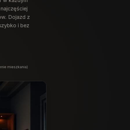
ar w każdym
najczęściej
ów. Dojazd z
szybko i bez
enie mieszkania)