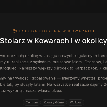
OBSŁUGA LOKALNA
W KOWARACH
Stolarz
w Kowarach
i w okolic
ar oraz całą okolicę w zasięgu naszych regularnych tra
ymy tu realizacje z sąsiednimi miejscowościami: Czarnów, L
i Krogulec. Najbliższy większy ośrodek to Karpacz (ok. 7 km
my na trwałość i dopasowanie — mierzymy wnętrze, proje
e tak, by służyły latami. Na wszystkie realizacje dajemy 2
ntaż wykonuje nasza własna ekipa.
Centrum
Kowary Górne
Wojków