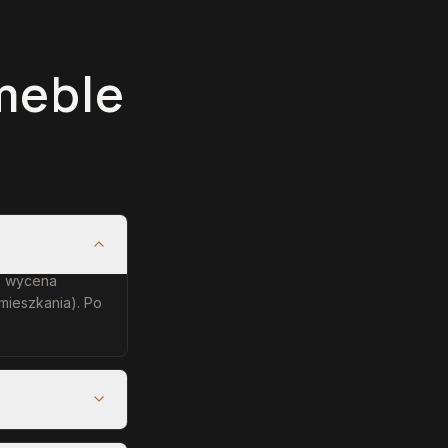
meble
e: wycena
mieszkania). Po