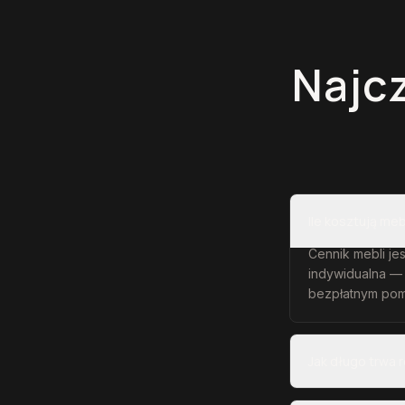
Najc
Ile kosztują me
Cennik mebli jes
indywidualna —
bezpłatnym pom
Jak długo trwa 