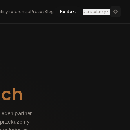
ilmy
Referencje
Proces
Blog
Kontakt
Dla stolarzy
ach
jeden partner
 „przekażemy