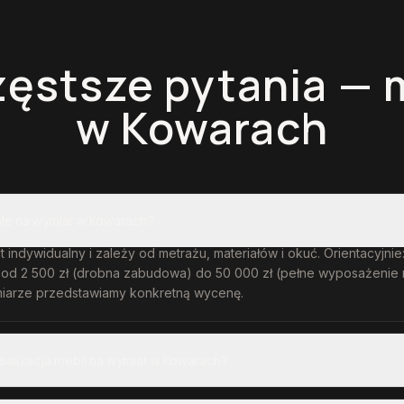
zęstsze pytania —
w Kowarach
ble na wymiar w Kowarach?
t indywidualny i zależy od metrażu, materiałów i okuć. Orientacyjni
 od 2 500 zł (drobna zabudowa) do 50 000 zł (pełne wyposażenie 
iarze przedstawiamy konkretną wycenę.
realizacja mebli na wymiar w Kowarach?