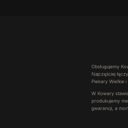
Obsługujemy Kow
Najczęściej łącz
Piekary Wielkie 
W Kowary stawia
produkujemy mebl
gwarancji, a mo