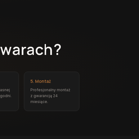
owarach?
5. Montaż
łasnej
Profesjonalny montaż
ygodni.
z gwarancją 24
miesiące.