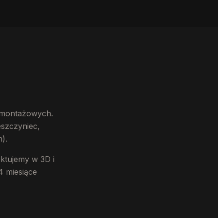
y
s montażowych.
eszczyniec,
).
ktujemy w 3D i
4 miesiące