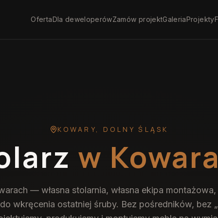
Oferta
Dla deweloperów
Zamów projekt
Galeria
Projekty
F
KOWARY
,
DOLNY ŚLĄSK
olarz
w Kowar
warach — własna stolarnia, własna ekipa montażowa, 
do wkręcenia ostatniej śruby. Bez pośredników, bez