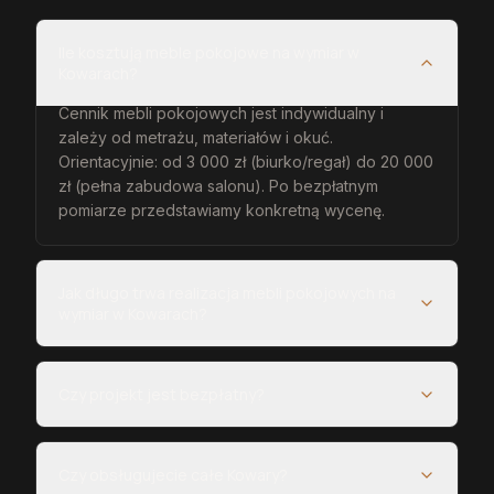
Ile kosztują meble pokojowe na wymiar w
Kowarach?
Cennik mebli pokojowych jest indywidualny i
zależy od metrażu, materiałów i okuć.
Orientacyjnie: od 3 000 zł (biurko/regał) do 20 000
zł (pełna zabudowa salonu). Po bezpłatnym
pomiarze przedstawiamy konkretną wycenę.
Jak długo trwa realizacja mebli pokojowych na
wymiar w Kowarach?
Czy projekt jest bezpłatny?
Czy obsługujecie całe Kowary?