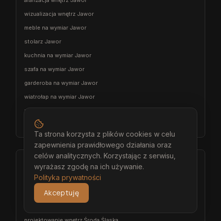
aranżacja wnętrz Jawor
wizualizacja wnętrz Jawor
meble na wymiar Jawor
stolarz Jawor
kuchnia na wymiar Jawor
szafa na wymiar Jawor
garderoba na wymiar Jawor
wiatrołap na wymiar Jawor
meble łazienkowe na wymiar Jawor
meble pokojowe na wymiar Jawor
Ta strona korzysta z plików cookies w celu
zapewnienia prawidłowego działania oraz
celów analitycznych. Korzystając z serwisu,
Środa Śląska
wyrażasz zgodę na ich używanie.
Polityka prywatności
architekt wnętrz Środa Śląska
Akceptuję
projektant wnętrz Środa Śląska
projekt wnętrz Środa Śląska
projektowanie wnętrz Środa Śląska