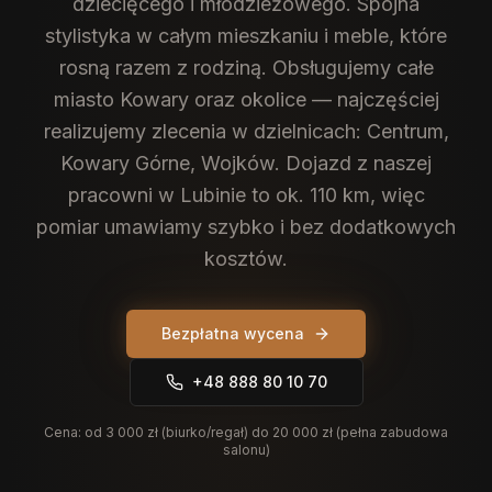
dziecięcego i młodzieżowego. Spójna
stylistyka w całym mieszkaniu i meble, które
rosną razem z rodziną.
Obsługujemy całe
miasto Kowary oraz okolice — najczęściej
realizujemy zlecenia w dzielnicach: Centrum,
Kowary Górne, Wojków. Dojazd z naszej
pracowni w Lubinie to ok. 110 km, więc
pomiar umawiamy szybko i bez dodatkowych
kosztów.
Bezpłatna wycena
+48 888 80 10 70
Cena:
od 3 000 zł (biurko/regał) do 20 000 zł (pełna zabudowa
salonu)