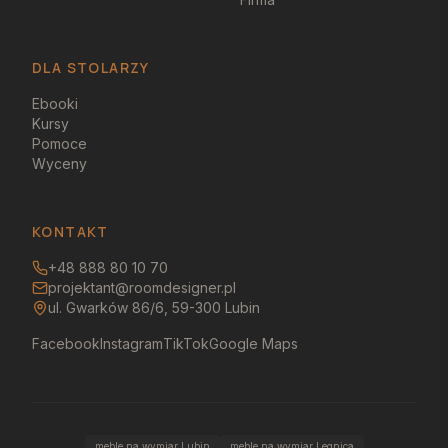
DLA STOLARZY
Ebooki
Kursy
Pomoce
Wyceny
KONTAKT
+48 888 80 10 70
projektant@roomdesigner.pl
ul. Gwarków 86/6, 59-300 Lubin
Facebook
Instagram
TikTok
Google Maps
meble na wymiar Lubin
meble na wymiar Legnica