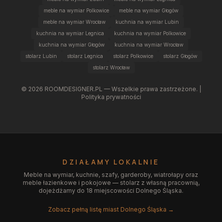
meble na wymiar Polkowice
meble na wymiar Głogów
meble na wymiar Wrocław
kuchnia na wymiar Lubin
kuchnia na wymiar Legnica
kuchnia na wymiar Polkowice
kuchnia na wymiar Głogów
kuchnia na wymiar Wrocław
stolarz Lubin
stolarz Legnica
stolarz Polkowice
stolarz Głogów
stolarz Wrocław
©
2026
ROOMDESIGNER.PL — Wszelkie prawa zastrzeżone. |
Polityka prywatności
DZIAŁAMY LOKALNIE
Meble na wymiar, kuchnie, szafy, garderoby, wiatrołapy oraz
meble łazienkowe i pokojowe — stolarz z własną pracownią,
dojeżdżamy do 18 miejscowości Dolnego Śląska.
Zobacz pełną listę miast Dolnego Śląska →