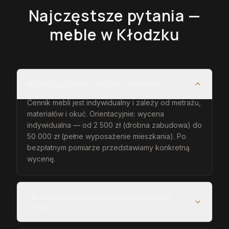
Najczęstsze pytania —
meble
w Kłodzku
Ile kosztują meble na wymiar w Kłodzku?
Cennik mebli jest indywidualny i zależy od metrażu,
materiałów i okuć. Orientacyjnie: wycena
indywidualna — od 2 500 zł (drobna zabudowa) do
50 000 zł (pełne wyposażenie mieszkania). Po
bezpłatnym pomiarze przedstawiamy konkretną
wycenę.
Jak długo trwa realizacja mebli na wymiar w
Kłodzku?