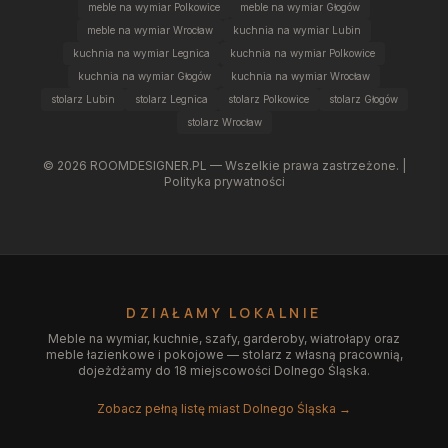
meble na wymiar Polkowice
meble na wymiar Głogów
meble na wymiar Wrocław
kuchnia na wymiar Lubin
kuchnia na wymiar Legnica
kuchnia na wymiar Polkowice
kuchnia na wymiar Głogów
kuchnia na wymiar Wrocław
stolarz Lubin
stolarz Legnica
stolarz Polkowice
stolarz Głogów
stolarz Wrocław
©
2026
ROOMDESIGNER.PL — Wszelkie prawa zastrzeżone. |
Polityka prywatności
DZIAŁAMY LOKALNIE
Meble na wymiar, kuchnie, szafy, garderoby, wiatrołapy oraz
meble łazienkowe i pokojowe — stolarz z własną pracownią,
dojeżdżamy do 18 miejscowości Dolnego Śląska.
Zobacz pełną listę miast Dolnego Śląska →