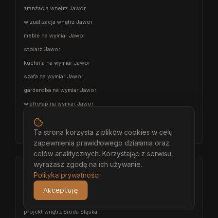
aranżacja wnętrz Jawor
wizualizacja wnętrz Jawor
meble na wymiar Jawor
stolarz Jawor
kuchnia na wymiar Jawor
szafa na wymiar Jawor
garderoba na wymiar Jawor
wiatrołap na wymiar Jawor
meble łazienkowe na wymiar Jawor
meble pokojowe na wymiar Jawor
Ta strona korzysta z plików cookies w celu
zapewnienia prawidłowego działania oraz
celów analitycznych. Korzystając z serwisu,
wyrażasz zgodę na ich używanie.
Środa Śląska
Polityka prywatności
architekt wnętrz Środa Śląska
Akceptuję
projektant wnętrz Środa Śląska
projekt wnętrz Środa Śląska