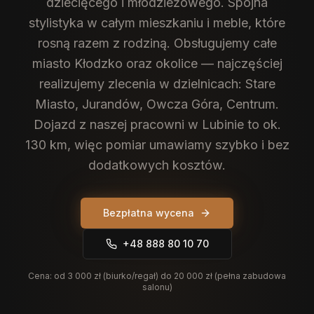
dziecięcego i młodzieżowego. Spójna
stylistyka w całym mieszkaniu i meble, które
rosną razem z rodziną.
Obsługujemy całe
miasto Kłodzko oraz okolice — najczęściej
realizujemy zlecenia w dzielnicach: Stare
Miasto, Jurandów, Owcza Góra, Centrum.
Dojazd z naszej pracowni w Lubinie to ok.
130 km, więc pomiar umawiamy szybko i bez
dodatkowych kosztów.
Bezpłatna wycena
+48 888 80 10 70
Cena:
od 3 000 zł (biurko/regał) do 20 000 zł (pełna zabudowa
salonu)