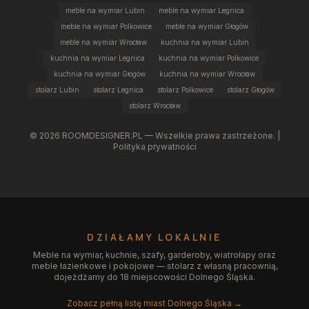
meble na wymiar Lubin
meble na wymiar Legnica
meble na wymiar Polkowice
meble na wymiar Głogów
meble na wymiar Wrocław
kuchnia na wymiar Lubin
kuchnia na wymiar Legnica
kuchnia na wymiar Polkowice
kuchnia na wymiar Głogów
kuchnia na wymiar Wrocław
stolarz Lubin
stolarz Legnica
stolarz Polkowice
stolarz Głogów
stolarz Wrocław
©
2026
ROOMDESIGNER.PL — Wszelkie prawa zastrzeżone. |
Polityka prywatności
DZIAŁAMY LOKALNIE
Meble na wymiar, kuchnie, szafy, garderoby, wiatrołapy oraz
meble łazienkowe i pokojowe — stolarz z własną pracownią,
dojeżdżamy do 18 miejscowości Dolnego Śląska.
Zobacz pełną listę miast Dolnego Śląska →