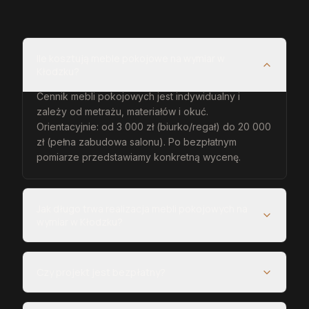
Ile kosztują meble pokojowe na wymiar w
Kłodzku?
Cennik mebli pokojowych jest indywidualny i
zależy od metrażu, materiałów i okuć.
Orientacyjnie: od 3 000 zł (biurko/regał) do 20 000
zł (pełna zabudowa salonu). Po bezpłatnym
pomiarze przedstawiamy konkretną wycenę.
Jak długo trwa realizacja mebli pokojowych na
wymiar w Kłodzku?
Czy projekt jest bezpłatny?