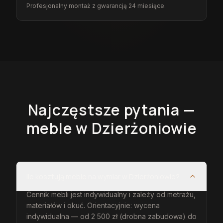
Profesjonalny montaż z gwarancją 24 miesiące.
Najczęstsze pytania —
meble
w Dzierżoniowie
Ile kosztują meble na wymiar w Dzierżoniowie?
Cennik mebli jest indywidualny i zależy od metrażu,
materiałów i okuć. Orientacyjnie: wycena
indywidualna — od 2 500 zł (drobna zabudowa) do