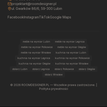
projektant@roomdesigner.pl
ul. Gwarków 86/6, 59-300 Lubin
Facebook
Instagram
TikTok
Google Maps
meble na wymiar Lubin
meble na wymiar Legnica
meble na wymiar Polkowice
meble na wymiar Głogów
meble na wymiar Wrocław
kuchnia na wymiar Lubin
kuchnia na wymiar Legnica
kuchnia na wymiar Polkowice
kuchnia na wymiar Głogów
kuchnia na wymiar Wrocław
stolarz Lubin
stolarz Legnica
stolarz Polkowice
stolarz Głogów
stolarz Wrocław
©
2026
ROOMDESIGNER.PL — Wszelkie prawa zastrzeżone. |
Polityka prywatności