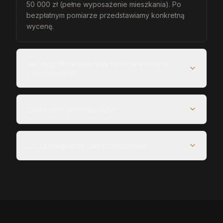
50 000 zł (pełne wyposażenie mieszkania). Po
bezpłatnym pomiarze przedstawiamy konkretną
wycenę.
Jak długo trwa realizacja mebli na wymiar w
Dzierżoniowie?
Czy projekt jest bezpłatny?
Czy obsługujecie całe Dzierżoniów?