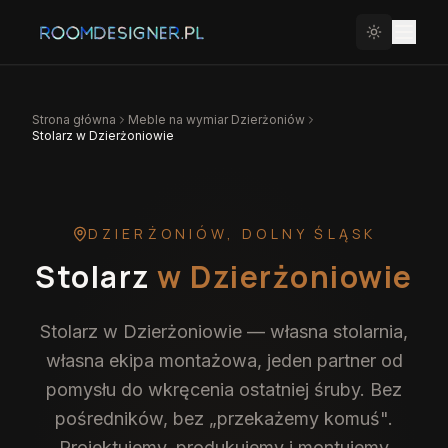
Strona główna
Meble na wymiar
Dzierżoniów
Stolarz w Dzierżoniowie
DZIERŻONIÓW
,
DOLNY ŚLĄSK
Stolarz
w Dzierżoniowie
Stolarz w Dzierżoniowie — własna stolarnia,
własna ekipa montażowa, jeden partner od
pomysłu do wkręcenia ostatniej śruby. Bez
pośredników, bez „przekażemy komuś".
Projektujemy, produkujemy i montujemy