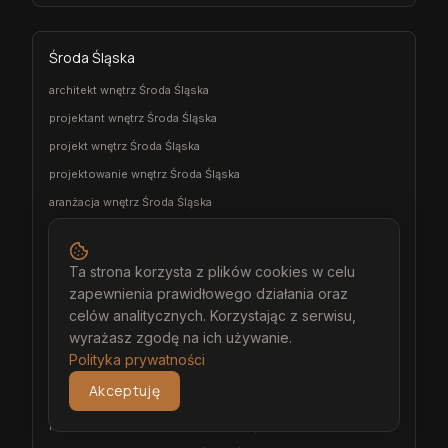
Środa Śląska
architekt wnętrz Środa Śląska
projektant wnętrz Środa Śląska
projekt wnętrz Środa Śląska
projektowanie wnętrz Środa Śląska
aranżacja wnętrz Środa Śląska
wizualizacja wnętrz Środa Śląska
meble na wymiar Środa Śląska
Ta strona korzysta z plików cookies w celu
stolarz Środa Śląska
zapewnienia prawidłowego działania oraz
kuchnia na wymiar Środa Śląska
celów analitycznych. Korzystając z serwisu,
wyrażasz zgodę na ich używanie.
szafa na wymiar Środa Śląska
Polityka prywatności
garderoba na wymiar Środa Śląska
Akceptuję
wiatrołap na wymiar Środa Śląska
meble łazienkowe na wymiar Środa Śląska