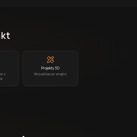
akt
Projekty 3D
ów z
Wizualizacje wnętrz
wa