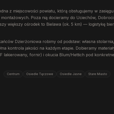
jedna z miejscowości powiatu, którą obsługujemy w zasięg
s montażowych. Poza nią docieramy do Uciechów, Dobrocin
szy większy ośrodek to Bielawa (ok. 5 km) — logistykę bie
kańców Dzierżoniowa robimy od podstaw: własna stolarnia
łna kontrola jakości na każdym etapie. Dobieramy materiały
lakierowany, fornir) i okucia Blum/Hettich pod konkretne
Centrum
Osiedle Tęczowe
Osiedle Jasne
Stare Miasto