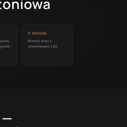
żoniowa
5. Montaż
łasnej
Montaż wraz z
ygodni.
oświetleniem LED.
 —