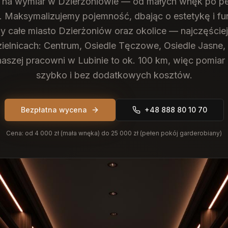
 na wymiar w Dzierżoniowie — od małych wnęk po pe
. Maksymalizujemy pojemność, dbając o estetykę i fu
 całe miasto Dzierżoniów oraz okolice — najczęściej
zielnicach: Centrum, Osiedle Tęczowe, Osiedle Jasne, 
naszej pracowni w Lubinie to ok. 100 km, więc pomia
szybko i bez dodatkowych kosztów.
Bezpłatna wycena
+48 888 80 10 70
Cena:
od 4 000 zł (mała wnęka) do 25 000 zł (pełen pokój garderobiany)