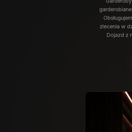
Garderoby
garderobiane
Obsługujemy
zlecenia w d
Dojazd z 