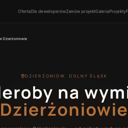
Oferta
Dla deweloperów
Zamów projekt
Galeria
Projekty
F
w Dzierżoniowie
DZIERŻONIÓW
,
DOLNY ŚLĄSK
eroby na wym
Dzierżoniowi