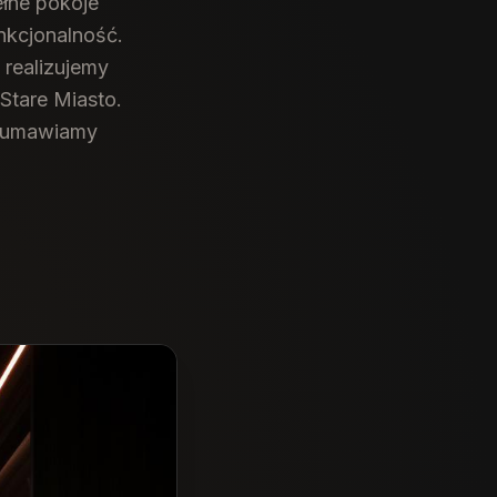
łne pokoje
nkcjonalność.
 realizujemy
Stare Miasto.
r umawiamy