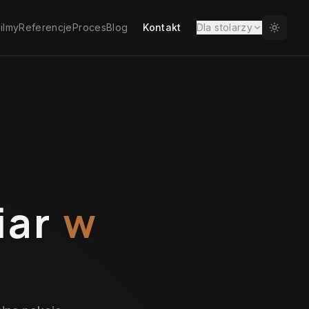
ilmy
Referencje
Proces
Blog
Kontakt
Dla stolarzy
iar
w
e