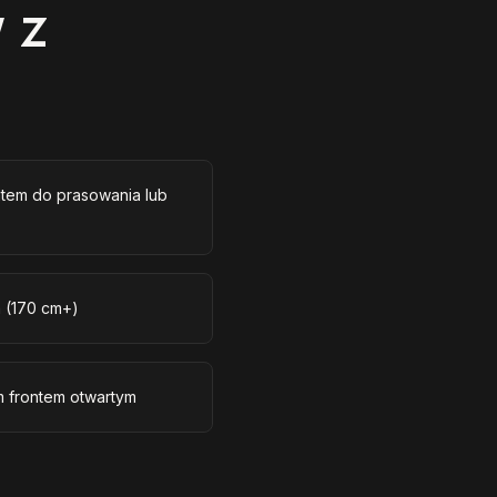
 z
tem do prasowania lub
m (170 cm+)
m frontem otwartym