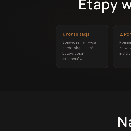
Etapy 
1. Konsultacja
2. Po
Sprawdzamy Twoją
Pomia
garderobę — ilość
ze wsz
butów, ubrań,
instala
akcesoriów.
N