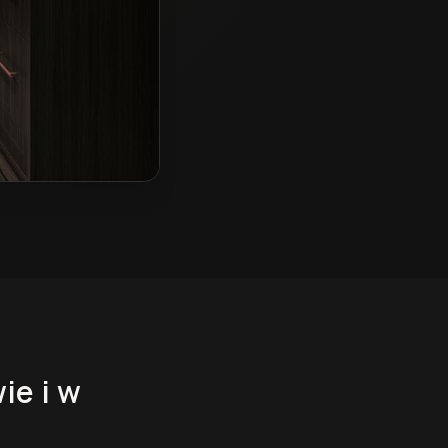
wie
i w