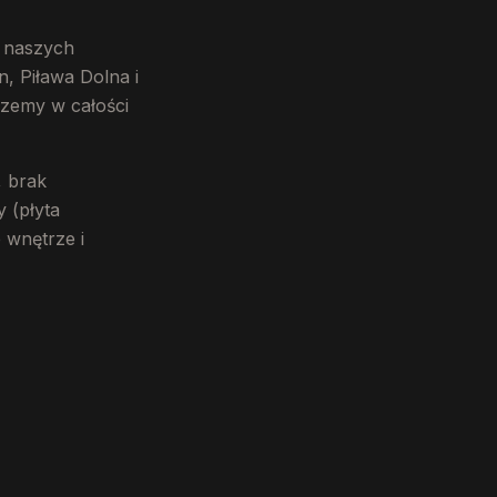
u naszych
, Piława Dolna i
rzemy w całości
, brak
 (płyta
 wnętrze i