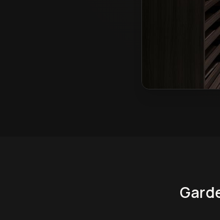
Garderoby na wymia
Gard