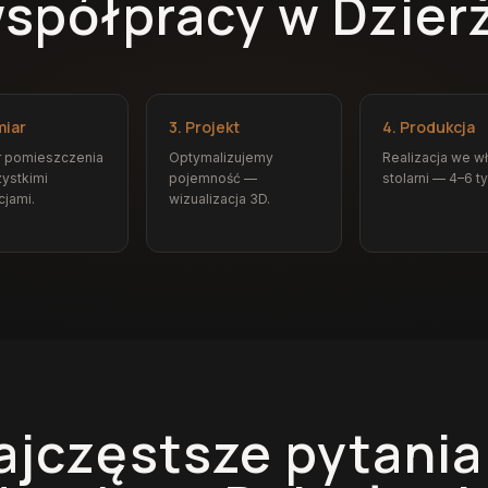
współpracy w Dzier
miar
3. Projekt
4. Produkcja
r pomieszczenia
Optymalizujemy
Realizacja we w
ystkimi
pojemność —
stolarni — 4–6 t
cjami.
wizualizacja 3D.
ajczęstsze pytania