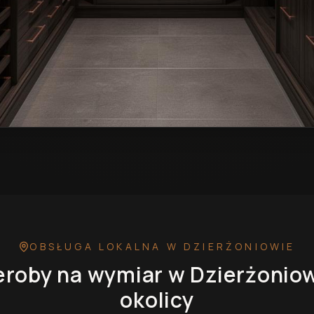
r w Dzierżoniowie
— przykładowa realizacja
OBSŁUGA LOKALNA
W DZIERŻONIOWIE
eroby na wymiar
w Dzierżonio
okolicy