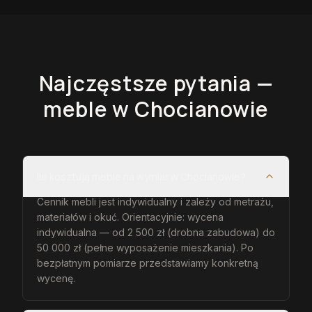
Najczęstsze pytania —
meble
w Chocianowie
Ile kosztują meble na wymiar w Chocianowie?
Cennik mebli jest indywidualny i zależy od metrażu,
materiałów i okuć. Orientacyjnie: wycena
indywidualna — od 2 500 zł (drobna zabudowa) do
50 000 zł (pełne wyposażenie mieszkania). Po
bezpłatnym pomiarze przedstawiamy konkretną
wycenę.