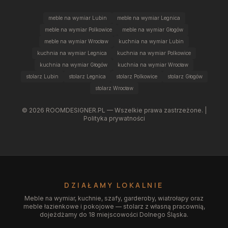
meble na wymiar Lubin
meble na wymiar Legnica
meble na wymiar Polkowice
meble na wymiar Głogów
meble na wymiar Wrocław
kuchnia na wymiar Lubin
kuchnia na wymiar Legnica
kuchnia na wymiar Polkowice
kuchnia na wymiar Głogów
kuchnia na wymiar Wrocław
stolarz Lubin
stolarz Legnica
stolarz Polkowice
stolarz Głogów
stolarz Wrocław
©
2026
ROOMDESIGNER.PL — Wszelkie prawa zastrzeżone. |
Polityka prywatności
DZIAŁAMY LOKALNIE
Meble na wymiar, kuchnie, szafy, garderoby, wiatrołapy oraz
meble łazienkowe i pokojowe — stolarz z własną pracownią,
dojeżdżamy do 18 miejscowości Dolnego Śląska.