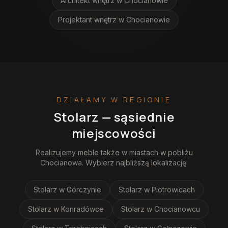
Architekt wnętrz
w Chocianowie
Projektant wnętrz
w Chocianowie
DZIAŁAMY W REGIONIE
Stolarz
— sąsiednie
miejscowości
Realizujemy
meble
także w miastach w pobliżu
Chocianowa
. Wybierz najbliższą lokalizację:
Stolarz
w Górczynie
Stolarz
w Piotrowicach
Stolarz
w Konradówce
Stolarz
w Chocianowcu