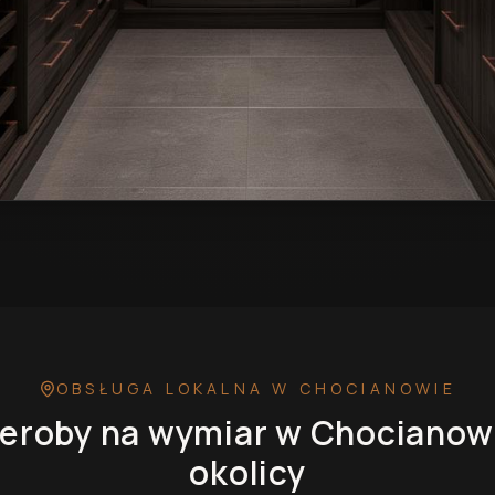
r w Chocianowie
— przykładowa realizacja
OBSŁUGA LOKALNA
W CHOCIANOWIE
eroby na wymiar
w Chocianow
okolicy