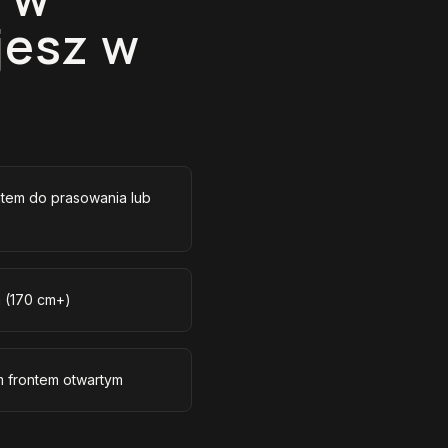
jesz w
tem do prasowania lub
m (170 cm+)
m frontem otwartym