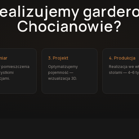
realizujemy garder
Chocianowie?
miar
3. Projekt
4. Produkcja
r pomieszczenia
Optymalizujemy
Realizacja we w
ystkimi
pojemność —
stolarni — 4–6 t
cjami.
wizualizacja 3D.