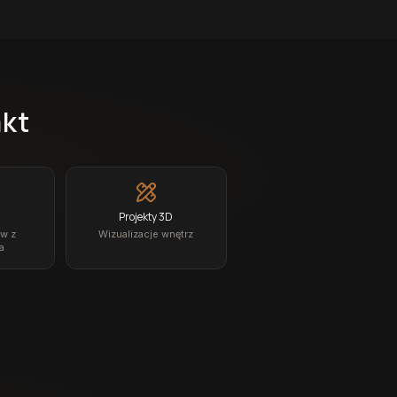
akt
Projekty 3D
ów z
Wizualizacje wnętrz
a