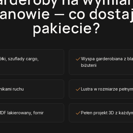
anowie — co dosta
pakiecie?
ółki, szuflady cargo,
Wyspa garderobiana z bla
biżuterii
nikami ruchu
Lustra w rozmiarze pełny
DF lakierowany, fornir
Pełen projekt 3D z każdy