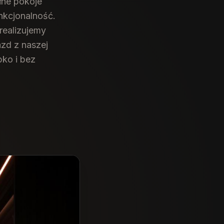
ne pokoje
nkcjonalność.
realizujemy
azd z naszej
ko i bez