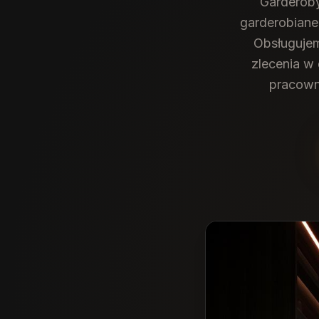
Garderob
garderobiane
Obsługujem
zlecenia w 
pracown