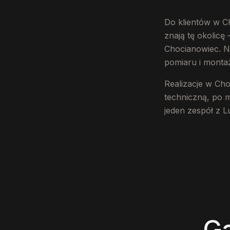
Do klientów w Ch
znają tę okolicę
Chocianowiec. Na
pomiaru i montaż
Realizacje w Ch
techniczną, po 
jeden zespół z L
G