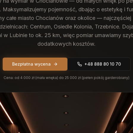
y na wymiar w Chocianowie — od małych wnęk po peł
. Maksymalizujemy pojemność, dbając o estetykę i fu
y całe miasto Chocianów oraz okolice — najczęściej 
dzielnicach: Centrum, Osiedle Kolonia, Trzebnice. Doj
i w Lubinie to ok. 25 km, więc pomiar umawiamy szyb
dodatkowych kosztów.
Bezpłatna wycena
+48 888 80 10 70
Cena:
od 4 000 zł (mała wnęka) do 25 000 zł (pełen pokój garderobiany)