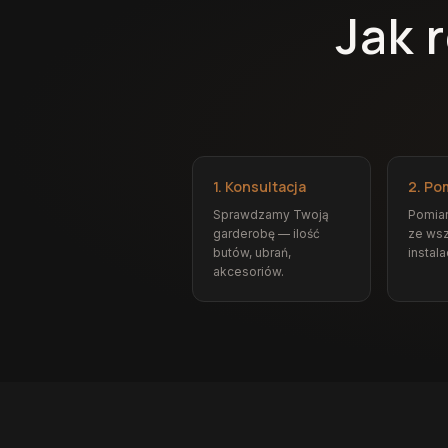
Jak 
1. Konsultacja
2. Po
Sprawdzamy Twoją
Pomia
garderobę — ilość
ze wsz
butów, ubrań,
instala
akcesoriów.