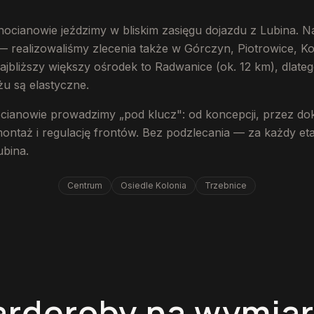
ocianowie jeździmy w bliskim zasięgu dojazdu z Lubina. N
 — realizowaliśmy zlecenia także w Górczyn, Piotrowice, K
jbliższy większy ośrodek to Radwanice (ok. 12 km), dlateg
u są elastyczne.
ocianowie prowadzimy „pod klucz": od koncepcji, przez d
montaż i regulację frontów. Bez podzlecania — za każdy e
ubina.
Centrum
Osiedle Kolonia
Trzebnice
arderoby na wymiar