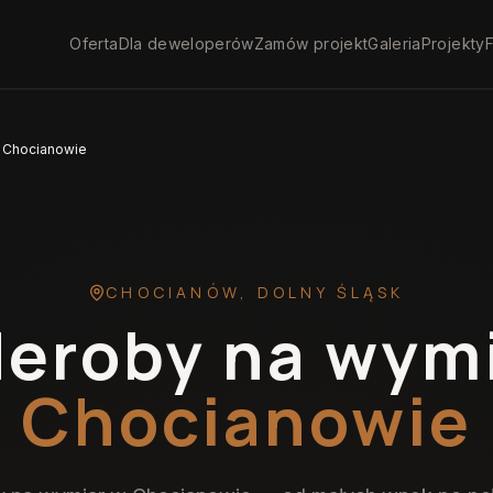
Oferta
Dla deweloperów
Zamów projekt
Galeria
Projekty
F
 Chocianowie
CHOCIANÓW
,
DOLNY ŚLĄSK
eroby na wym
Chocianowie