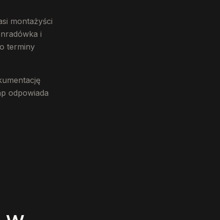
asi montażyści
onradówka i
o terminy
okumentację
tap odpowiada
 w