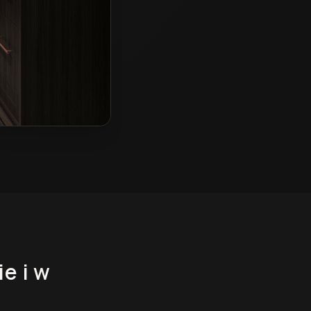
ie
i w