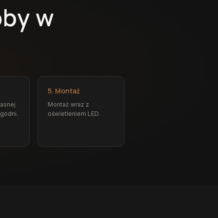
oby w
5. Montaż
łasnej
Montaż wraz z
ygodni.
oświetleniem LED.