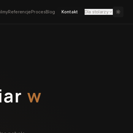
ilmy
Referencje
Proces
Blog
Kontakt
Dla stolarzy
iar
w