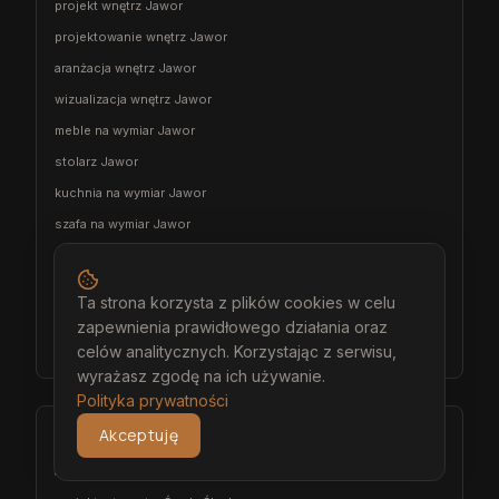
projekt wnętrz Jawor
projektowanie wnętrz Jawor
aranżacja wnętrz Jawor
wizualizacja wnętrz Jawor
meble na wymiar Jawor
stolarz Jawor
kuchnia na wymiar Jawor
szafa na wymiar Jawor
garderoba na wymiar Jawor
wiatrołap na wymiar Jawor
Ta strona korzysta z plików cookies w celu
meble łazienkowe na wymiar Jawor
zapewnienia prawidłowego działania oraz
meble pokojowe na wymiar Jawor
celów analitycznych. Korzystając z serwisu,
wyrażasz zgodę na ich używanie.
Polityka prywatności
Środa Śląska
Akceptuję
architekt wnętrz Środa Śląska