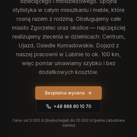
dziecięcego i młodzieżowego. Spójna
stylistyka w całym mieszkaniu i meble, które
rosną razem z rodziną.
Obsługujemy całe
miasto Zgorzelec oraz okolice — najczęściej
realizujemy zlecenia w dzielnicach: Centrum,
Ujazd, Osiedle Konradowskie. Dojazd z
naszej pracowni w Lubinie to ok. 100 km,
więc pomiar umawiamy szybko i bez
dodatkowych kosztów.
Bezpłatna wycena
+48 888 80 10 70
Cena:
od 3 000 zł (biurko/regał) do 20 000 zł (pełna zabudowa
salonu)