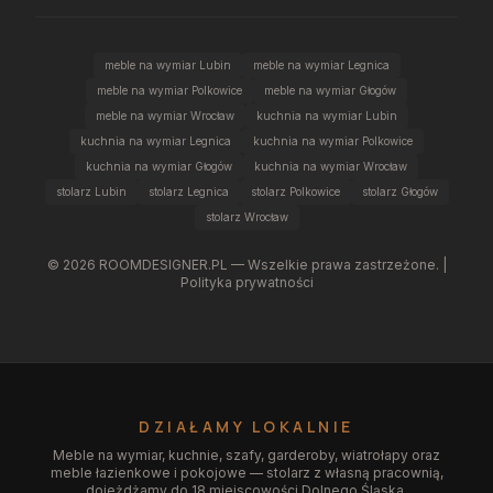
meble na wymiar Lubin
meble na wymiar Legnica
meble na wymiar Polkowice
meble na wymiar Głogów
meble na wymiar Wrocław
kuchnia na wymiar Lubin
kuchnia na wymiar Legnica
kuchnia na wymiar Polkowice
kuchnia na wymiar Głogów
kuchnia na wymiar Wrocław
stolarz Lubin
stolarz Legnica
stolarz Polkowice
stolarz Głogów
stolarz Wrocław
©
2026
ROOMDESIGNER.PL — Wszelkie prawa zastrzeżone. |
Polityka prywatności
DZIAŁAMY LOKALNIE
Meble na wymiar, kuchnie, szafy, garderoby, wiatrołapy oraz
meble łazienkowe i pokojowe — stolarz z własną pracownią,
dojeżdżamy do 18 miejscowości Dolnego Śląska.