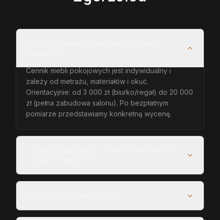
Ile kosztują meble pokojowe na wymiar w
Zgorzelcu?
Cennik mebli pokojowych jest indywidualny i
zależy od metrażu, materiałów i okuć.
Orientacyjnie: od 3 000 zł (biurko/regał) do 20 000
zł (pełna zabudowa salonu). Po bezpłatnym
pomiarze przedstawiamy konkretną wycenę.
Jak długo trwa realizacja mebli pokojowych na
wymiar w Zgorzelcu?
Czy projekt jest bezpłatny?