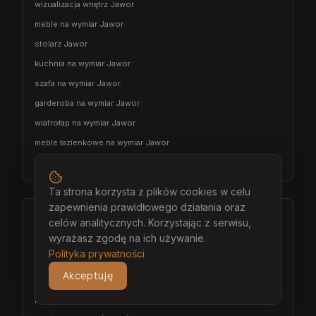
wizualizacja wnętrz Jawor
meble na wymiar Jawor
stolarz Jawor
kuchnia na wymiar Jawor
szafa na wymiar Jawor
garderoba na wymiar Jawor
wiatrołap na wymiar Jawor
meble łazienkowe na wymiar Jawor
meble pokojowe na wymiar Jawor
Ta strona korzysta z plików cookies w celu
zapewnienia prawidłowego działania oraz
Środa Śląska
celów analitycznych. Korzystając z serwisu,
wyrażasz zgodę na ich używanie.
architekt wnętrz Środa Śląska
Polityka prywatności
projektant wnętrz Środa Śląska
Akceptuję
projekt wnętrz Środa Śląska
projektowanie wnętrz Środa Śląska