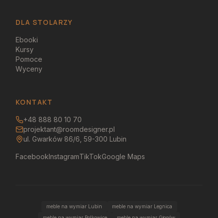
DLA STOLARZY
Ebooki
Kursy
Pomoce
Wyceny
KONTAKT
+48 888 80 10 70
projektant@roomdesigner.pl
ul. Gwarków 86/6, 59-300 Lubin
Facebook
Instagram
TikTok
Google Maps
meble na wymiar Lubin
meble na wymiar Legnica
meble na wymiar Polkowice
meble na wymiar Głogów