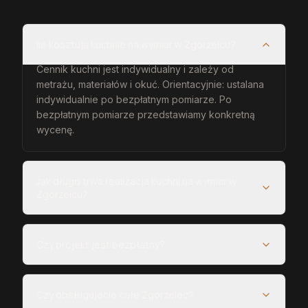
Ile kosztują kuchnie na wymiar w Zgorzelcu?
Cennik kuchni jest indywidualny i zależy od
metrażu, materiałów i okuć. Orientacyjnie: ustalana
indywidualnie po bezpłatnym pomiarze. Po
bezpłatnym pomiarze przedstawiamy konkretną
wycenę.
Jak długo trwa realizacja kuchni na wymiar w
Zgorzelcu?
Czy projekt jest bezpłatny?
Czy obsługujecie całe Zgorzelec?