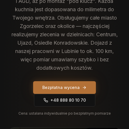
i AGD, aż po montaż "pod klucz". Każda
kuchnia jest dopasowana do milimetra do
Twojego wnętrza.
Obsługujemy całe miasto
Zgorzelec oraz okolice — najczęściej
realizujemy zlecenia w dzielnicach: Centrum,
Ujazd, Osiedle Konradowskie. Dojazd z
naszej pracowni w Lubinie to ok. 100 km,
więc pomiar umawiamy szybko i bez
dodatkowych kosztów.
Bezpłatna wycena
+48 888 80 10 70
Cena:
ustalana indywidualnie po bezpłatnym pomiarze