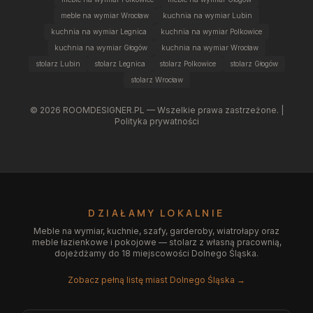
meble na wymiar Wrocław
kuchnia na wymiar Lubin
kuchnia na wymiar Legnica
kuchnia na wymiar Polkowice
kuchnia na wymiar Głogów
kuchnia na wymiar Wrocław
stolarz Lubin
stolarz Legnica
stolarz Polkowice
stolarz Głogów
stolarz Wrocław
©
2026
ROOMDESIGNER.PL — Wszelkie prawa zastrzeżone. |
Polityka prywatności
DZIAŁAMY LOKALNIE
Meble na wymiar, kuchnie, szafy, garderoby, wiatrołapy oraz
meble łazienkowe i pokojowe — stolarz z własną pracownią,
dojeżdżamy do 18 miejscowości Dolnego Śląska.
Zobacz pełną listę miast Dolnego Śląska →