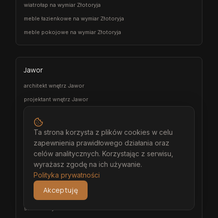
wiatrołap na wymiar Złotoryja
meble łazienkowe na wymiar Złotoryja
meble pokojowe na wymiar Złotoryja
Jawor
architekt wnętrz Jawor
projektant wnętrz Jawor
projekt wnętrz Jawor
projektowanie wnętrz Jawor
Ta strona korzysta z plików cookies w celu
aranżacja wnętrz Jawor
zapewnienia prawidłowego działania oraz
celów analitycznych. Korzystając z serwisu,
wizualizacja wnętrz Jawor
wyrażasz zgodę na ich używanie.
meble na wymiar Jawor
Polityka prywatności
stolarz Jawor
Akceptuję
kuchnia na wymiar Jawor
szafa na wymiar Jawor