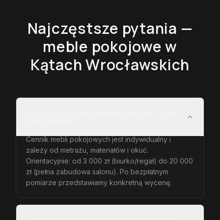
Najczęstsze pytania —
meble pokojowe
w
Kątach Wrocławskich
Ile kosztują meble pokojowe na wymiar w Kątach
Wrocławskich?
Cennik mebli pokojowych jest indywidualny i
zależy od metrażu, materiałów i okuć.
Orientacyjnie: od 3 000 zł (biurko/regał) do 20 000
zł (pełna zabudowa salonu). Po bezpłatnym
pomiarze przedstawiamy konkretną wycenę.
Jak długo trwa realizacja mebli pokojowych na