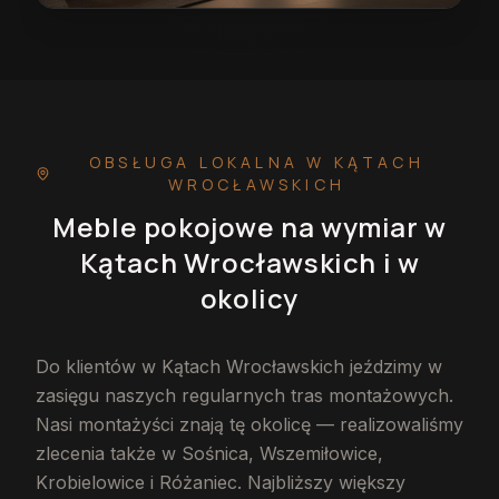
Meble pokojowe na wymiar w Kątach Wrocławskich
— 
OBSŁUGA LOKALNA
W KĄTACH
WROCŁAWSKICH
Meble pokojowe na wymiar
w
Kątach Wrocławskich
i w
okolicy
Do klientów w Kątach Wrocławskich jeździmy w
zasięgu naszych regularnych tras montażowych.
Nasi montażyści znają tę okolicę — realizowaliśmy
zlecenia także w Sośnica, Wszemiłowice,
Krobielowice i Różaniec. Najbliższy większy