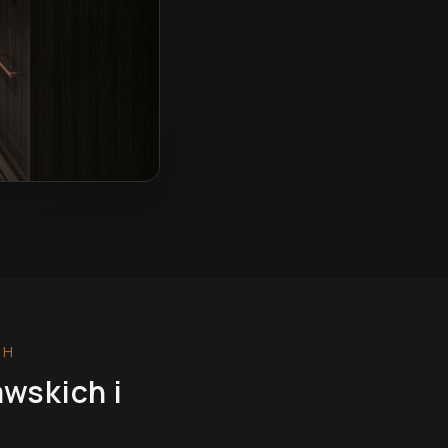
CH
awskich
i