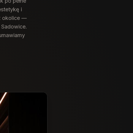
k po pełne
stetykę i
 okolice —
, Sadowice.
r umawiamy