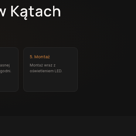
 w Kątach
5. Montaż
łasnej
Montaż wraz z
ygodni.
oświetleniem LED.