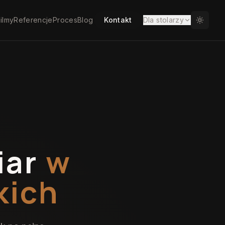
ilmy
Referencje
Proces
Blog
Kontakt
Dla stolarzy
iar
w
kich