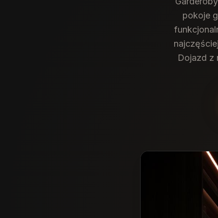
Garderoby
pokoje g
funkcjonal
najczęście
Dojazd z 