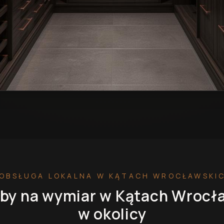
r w Kątach Wrocławskich
— przykładowa realizacja
OBSŁUGA LOKALNA
W KĄTACH WROCŁAWSKI
by na wymiar
w Kątach Wrocł
w okolicy