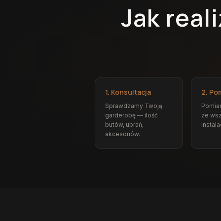
Jak real
1. Konsultacja
2. Po
Sprawdzamy Twoją
Pomia
garderobę — ilość
ze wsz
butów, ubrań,
instala
akcesoriów.