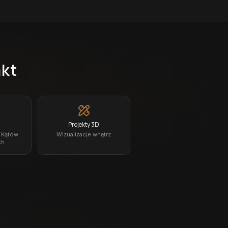
akt
Projekty 3D
z Kątów
Wizualizacje wnętrz
ch