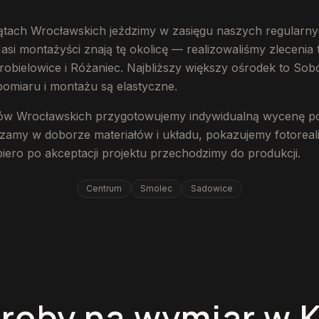
ątach Wrocławskich jeździmy w zasięgu naszych regularny
i montażyści znają tę okolicę — realizowaliśmy zlecenia 
obielowice i Różaniec. Najbliższy większy ośrodek to Sobó
pomiaru i montażu są elastyczne.
tów Wrocławskich przygotowujemy indywidualną wycenę p
zamy w doborze materiałów i układu, pokazujemy fotoreal
opiero po akceptacji projektu przechodzimy do produkcji.
Centrum
Smolec
Sadowice
roby na wymiar w 