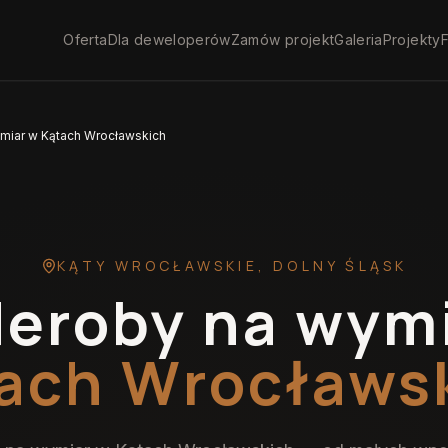
Oferta
Dla deweloperów
Zamów projekt
Galeria
Projekty
F
miar w Kątach Wrocławskich
KĄTY WROCŁAWSKIE
,
DOLNY ŚLĄSK
eroby na wym
ach Wrocławs