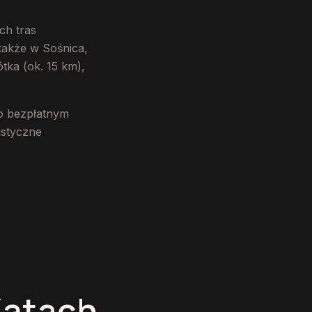
ch tras
także w Sośnica,
tka (ok. 15 km),
o bezpłatnym
istyczne
Kątach