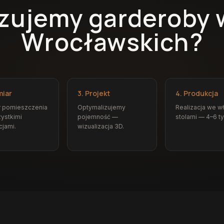
izujemy garderoby
Wrocławskich?
miar
3. Projekt
4. Produkcja
r pomieszczenia
Optymalizujemy
Realizacja we w
ystkimi
pojemność —
stolarni — 4–6 t
cjami.
wizualizacja 3D.