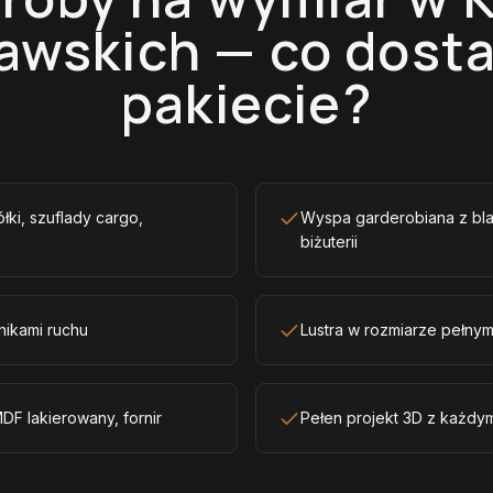
awskich — co dosta
pakiecie?
ółki, szuflady cargo,
Wyspa garderobiana z bla
biżuterii
nikami ruchu
Lustra w rozmiarze pełny
DF lakierowany, fornir
Pełen projekt 3D z każdy