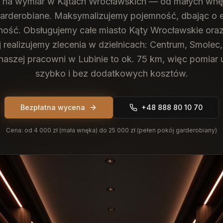
 na wymiar w Kątach Wrocławskich — od małych wnę
arderobiane. Maksymalizujemy pojemność, dbając o e
ność.
Obsługujemy całe miasto Kąty Wrocławskie oraz
j realizujemy zlecenia w dzielnicach: Centrum, Smolec
naszej pracowni w Lubinie to ok. 75 km, więc pomia
szybko i bez dodatkowych kosztów.
Bezpłatna wycena
+48 888 80 10 70
Cena:
od 4 000 zł (mała wnęka) do 25 000 zł (pełen pokój garderobiany)