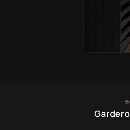
Garderoby na wymia
Gardero