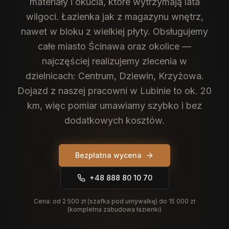
materiały i okucia, które wytrzymają lata
wilgoci. Łazienka jak z magazynu wnętrz,
nawet w bloku z wielkiej płyty.
Obsługujemy
całe miasto Ścinawa oraz okolice —
najczęściej realizujemy zlecenia w
dzielnicach: Centrum, Dziewin, Krzyżowa.
Dojazd z naszej pracowni w Lubinie to ok. 20
km, więc pomiar umawiamy szybko i bez
dodatkowych kosztów.
Bezpłatna wycena
+48 888 80 10 70
Cena:
od 2 500 zł (szafka pod umywalkę) do 15 000 zł
(kompletna zabudowa łazienki)