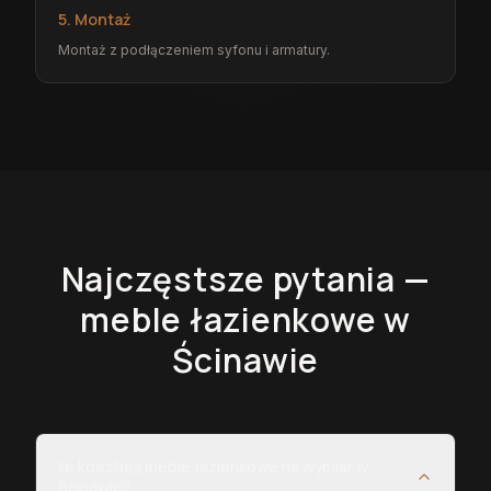
5. Montaż
Montaż z podłączeniem syfonu i armatury.
Najczęstsze pytania —
meble łazienkowe
w
Ścinawie
Ile kosztują meble łazienkowe na wymiar w
Ścinawie?