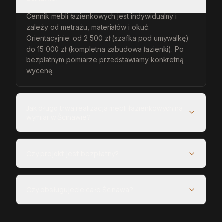
Cennik mebli łazienkowych jest indywidualny i
zależy od metrażu, materiałów i okuć.
Orientacyjnie: od 2 500 zł (szafka pod umywalkę)
do 15 000 zł (kompletna zabudowa łazienki). Po
bezpłatnym pomiarze przedstawiamy konkretną
wycenę.
Jak długo trwa realizacja mebli łazienkowych na
wymiar w Ścinawie?
Czy projekt jest bezpłatny?
Czy obsługujecie całe Ścinawa?