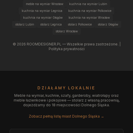
meble na wymiar Wrocław
kuchnia na wymiar Lubin
kuchnia na wymiar Legnica
kuchnia na wymiar Polkowice
kuchnia na wymiar Głogów
kuchnia na wymiar Wrocław
stolarz Lubin
stolarz Legnica
stolarz Polkowice
stolarz Głogów
stolarz Wrocław
©
2026
ROOMDESIGNER.PL — Wszelkie prawa zastrzeżone. |
Polityka prywatności
DZIAŁAMY LOKALNIE
Meble na wymiar, kuchnie, szafy, garderoby, wiatrołapy oraz
meble łazienkowe i pokojowe — stolarz z własną pracownią,
dojeżdżamy do 18 miejscowości Dolnego Śląska.
Zobacz pełną listę miast Dolnego Śląska →