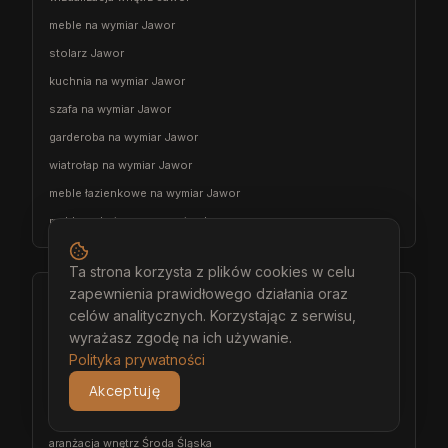
meble na wymiar Jawor
stolarz Jawor
kuchnia na wymiar Jawor
szafa na wymiar Jawor
garderoba na wymiar Jawor
wiatrołap na wymiar Jawor
meble łazienkowe na wymiar Jawor
meble pokojowe na wymiar Jawor
Ta strona korzysta z plików cookies w celu
zapewnienia prawidłowego działania oraz
Środa Śląska
celów analitycznych. Korzystając z serwisu,
architekt wnętrz Środa Śląska
wyrażasz zgodę na ich używanie.
Polityka prywatności
projektant wnętrz Środa Śląska
projekt wnętrz Środa Śląska
Akceptuję
projektowanie wnętrz Środa Śląska
aranżacja wnętrz Środa Śląska